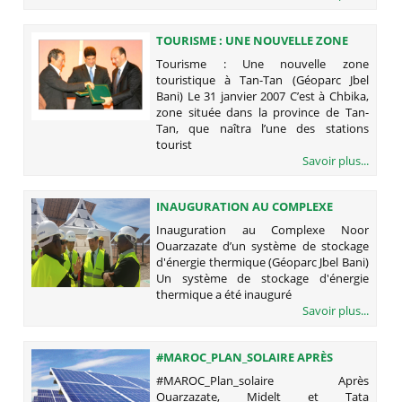
TOURISME : UNE NOUVELLE ZONE
TOURISTIQUE À TAN-TAN (GÉOPARC
Tourisme : Une nouvelle zone
JBEL BANI)
touristique à Tan-Tan (Géoparc Jbel
Bani) Le 31 janvier 2007 C’est à Chbika,
zone située dans la province de Tan-
Tan, que naîtra l’une des stations
tourist
Savoir plus...
INAUGURATION AU COMPLEXE
NOOR OUARZAZATE D’UN SYSTÈME
Inauguration au Complexe Noor
DE STOCKAGE D'ÉNERGIE
Ouarzazate d’un système de stockage
THERMIQUE (GÉOPARC JBEL BANI)
d'énergie thermique (Géoparc Jbel Bani)
Un système de stockage d'énergie
thermique a été inauguré
Savoir plus...
#MAROC_PLAN_SOLAIRE APRÈS
OUARZAZATE, MIDELT ET TATA
#MAROC_Plan_solaire Après
SÉLECTIONNÉES
Ouarzazate, Midelt et Tata