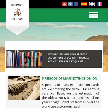
5 PERIODS OF MASS EXTINCTION ON
EARTH ARE WE ENTERING THE
5 periods of mass extinction on Earth
SIXTH?
are we entering the sixth? Our earth is
very old. Based on the estimation of
the oldest rock, it’s around 4.5 billion
years of age. Scientists from all over the
world use astronomy, geol