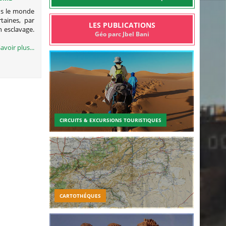
ns le monde
rtaines, par
LES PUBLICATIONS
n esclavage.
Géo parc Jbel Bani
avoir plus...
CIRCUITS & EXCURSIONS TOURISTIQUES
CARTOTHÉQUES