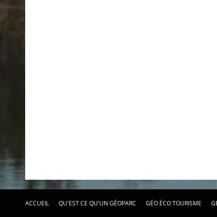
ACCUEIL
QU'EST CE QU'UN GÉOPARC
GÉO ÉCO TOURISME
G