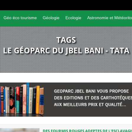
Géo éco tourisme
Géologie
Ecologie
Astronomie et Météorito
TAGS
LE GÉOPARC DU JBEL BANI - TATA
DES FOURMIS ROUGES ADEPTES DE L'ESCLAVAG