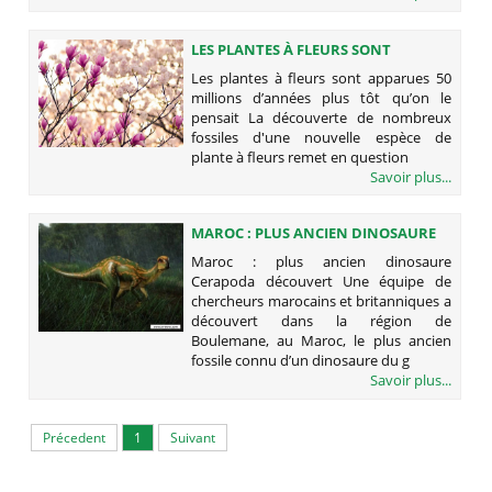
LES PLANTES À FLEURS SONT
APPARUES 50 MILLIONS D’ANNÉES
Les plantes à fleurs sont apparues 50
PLUS TÔT QU’ON LE PENSAIT
millions d’années plus tôt qu’on le
pensait La découverte de nombreux
fossiles d'une nouvelle espèce de
plante à fleurs remet en question
Savoir plus...
MAROC : PLUS ANCIEN DINOSAURE
CERAPODA DÉCOUVERT
Maroc : plus ancien dinosaure
Cerapoda découvert Une équipe de
chercheurs marocains et britanniques a
découvert dans la région de
Boulemane, au Maroc, le plus ancien
fossile connu d’un dinosaure du g
Savoir plus...
Précedent
1
Suivant