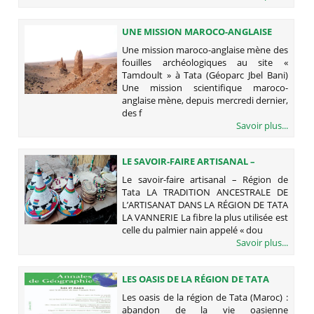
UNE MISSION MAROCO-ANGLAISE
MÈNE DES FOUILLES
Une mission maroco-anglaise mène des
ARCHÉOLOGIQUES AU SITE «
fouilles archéologiques au site «
TAMDOULT » À TATA (GÉOPARC JBEL
Tamdoult » à Tata (Géoparc Jbel Bani)
BANI)
Une mission scientifique maroco-
anglaise mène, depuis mercredi dernier,
des f
Savoir plus...
LE SAVOIR-FAIRE ARTISANAL –
RÉGION DE TATA
Le savoir-faire artisanal – Région de
Tata LA TRADITION ANCESTRALE DE
L’ARTISANAT DANS LA RÉGION DE TATA
LA VANNERIE La fibre la plus utilisée est
celle du palmier nain appelé « dou
Savoir plus...
LES OASIS DE LA RÉGION DE TATA
(MAROC) : ABANDON DE LA VIE
Les oasis de la région de Tata (Maroc) :
OASIENNE TRADITIONNELLE ET
abandon de la vie oasienne