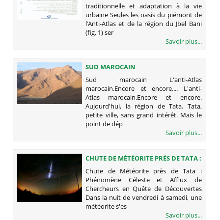
ADAPTATION À LA VIE URBAINE
traditionnelle et adaptation à la vie
urbaine Seules les oasis du piémont de
l’Anti-Atlas et de la région du Jbel Bani
(fig. 1) ser
Savoir plus...
SUD MAROCAIN
Sud marocain L'anti-Atlas
marocain.Encore et encore.... L'anti-
Atlas marocain.Encore et encore.
Aujourd'hui, la région de Tata. Tata,
petite ville, sans grand intérêt. Mais le
point de dép
Savoir plus...
CHUTE DE MÉTÉORITE PRÈS DE TATA :
PHÉNOMÈNE CÉLESTE ET AFFLUX DE
Chute de Météorite près de Tata :
CHERCHEURS EN QUÊTE DE
Phénomène Céleste et Afflux de
DÉCOUVERTES
Chercheurs en Quête de Découvertes
Dans la nuit de vendredi à samedi, une
météorite s'es
Savoir plus...