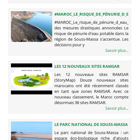
#MAROC_LE_RISQUE_DE_PÉNURIE_D_EAU_P
DES MESURES DRASTIQUES
#MAROC_Le_risque_de_pénurie_d_eau_potabl
ANNONCÉES
des mesures drastiques annoncées Le
risque de pénurie d'eau potable dans la
région de Souss-Massa s'accentue. Les
décisions pour y
Savoir plus...
LES 12 NOUVEAUX SITES RAMSAR
(STORYMAP)
Les 12 nouveaux sites RAMSAR
(StoryMap) Douze nouveaux sites
marocains ont été récemment classés
en tant que zones RAMSAR. Avec ce
nouveau classement, le Maroc compte
désormais 38 sites RAMSAR.
Savoir plus...
LE PARC NATIONAL DE SOUSS-MASSA
: UN ESPACE ÉCO-BIOLOGIQUE RICHE
Le parc national de Souss-Massa : un
D'ATOUTS TOURISTIQUES
espace éco-biologique riche d'atouts