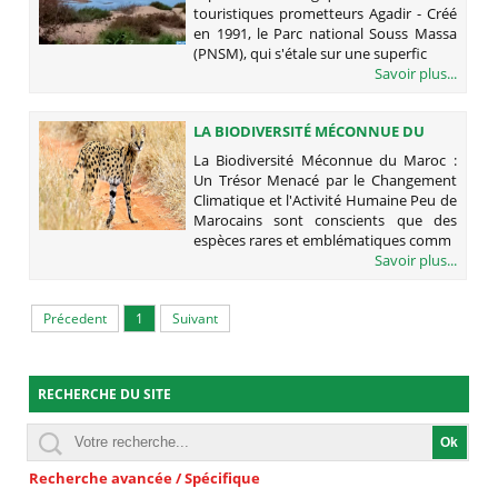
PROMETTEURS
touristiques prometteurs Agadir - Créé
en 1991, le Parc national Souss Massa
(PNSM), qui s'étale sur une superfic
Savoir plus...
LA BIODIVERSITÉ MÉCONNUE DU
MAROC : UN TRÉSOR MENACÉ PAR LE
La Biodiversité Méconnue du Maroc :
CHANGEMENT CLIMATIQUE ET
Un Trésor Menacé par le Changement
L'ACTIVITÉ HUMAINE
Climatique et l'Activité Humaine Peu de
Marocains sont conscients que des
espèces rares et emblématiques comm
Savoir plus...
Précedent
1
Suivant
RECHERCHE DU SITE
Recherche avancée / Spécifique