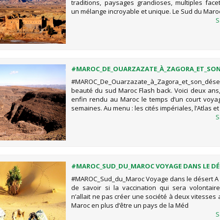
traditions, paysages grandioses, multiples facet
un mélange incroyable et unique. Le Sud du Maro
S
#MAROC_DE_OUARZAZATE_À_ZAGORA_ET_SON_
LA BEAUTÉ DU SUD MAROC
#MAROC_De_Ouarzazate_à_Zagora_et_son_dé
beauté du sud Maroc Flash back. Voici deux ans,
enfin rendu au Maroc le temps d’un court voy
semaines. Au menu : les cités impériales, l’Atlas et
S
#MAROC_SUD_DU_MAROC VOYAGE DANS LE DÉ
#MAROC_Sud_du_Maroc Voyage dans le désert A 
de savoir si la vaccination qui sera volontai
n’allait ne pas créer une société à deux vitesses
Maroc en plus d’être un pays de la Méd
S