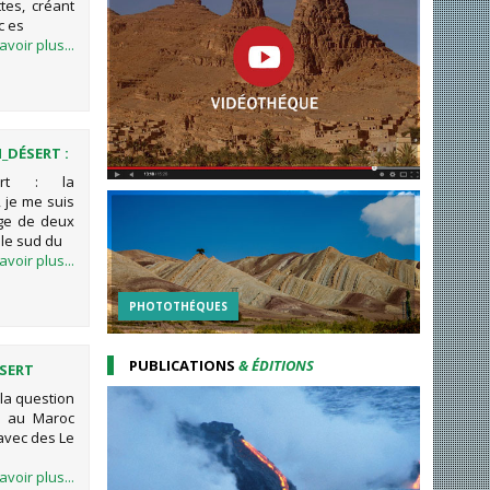
tes, créant
c es
avoir plus...
DÉSERT :
sert : la
 je me suis
age de deux
 le sud du
avoir plus...
PHOTOTHÉQUES
PUBLICATIONS
& ÉDITIONS
SERT
la question
re au Maroc
 avec des Le
avoir plus...