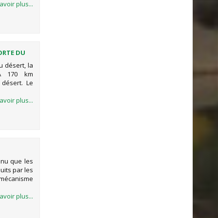
avoir plus...
PORTE DU
ÉATIQUE
u désert, la
 A 170 km
 désert. Le
avoir plus...
nnu que les
its par les
e mécanisme
avoir plus...