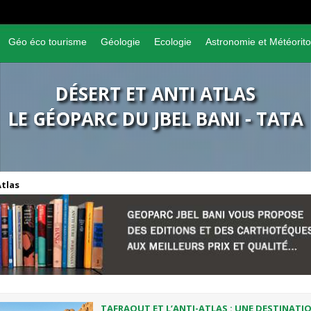
Géo éco tourisme
Géologie
Ecologie
Astronomie et Météorito
DÉSERT ET ANTI ATLAS
LE GÉOPARC DU JBEL BANI - TATA
Atlas
TAFRAOUT ET L’ANTI-ATLAS : UNE DESTINATI