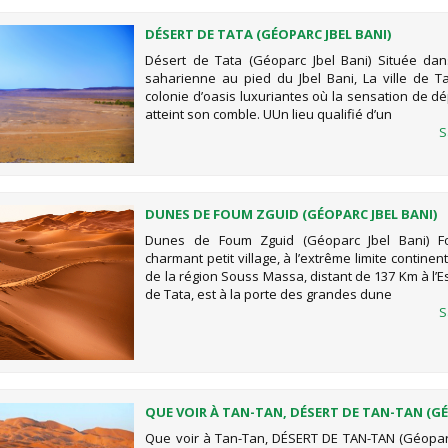
DÉSERT DE TATA (GÉOPARC JBEL BANI)
Désert de Tata (Géoparc Jbel Bani) Située dan
saharienne au pied du Jbel Bani, La ville de T
colonie d’oasis luxuriantes où la sensation de 
atteint son comble. UUn lieu qualifié d’un
S
DUNES DE FOUM ZGUID (GÉOPARC JBEL BANI)
Dunes de Foum Zguid (Géoparc Jbel Bani) F
charmant petit village, à l’extrême limite continen
de la région Souss Massa, distant de 137 Km à l’Est
de Tata, est à la porte des grandes dune
S
QUE VOIR À TAN-TAN, DÉSERT DE TAN-TAN (G
JBEL BANI)
Que voir à Tan-Tan, DÉSERT DE TAN-TAN (Géoparc