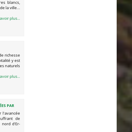
es blancs,
de la ville…
avoir plus...
de richesse
talité y est
es naturels
avoir plus...
ÉES PAR
r l'avancée
uffrant de
 nord d'Er-