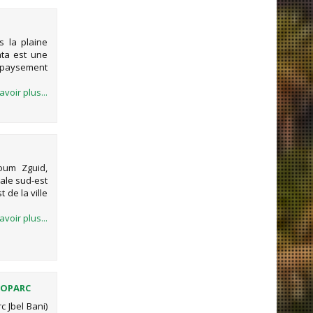
s la plaine
ata est une
dépaysement
avoir plus...
oum Zguid,
tale sud-est
 de la ville
avoir plus...
ÉOPARC
 Jbel Bani)