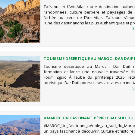
AUTHENTIQUE ENTRE RANDONNEES, CULTURE 
Tafraout et l’Anti-Atlas : une destination authe
ET PAYSAGES DE GRANIT ROSE
randonnees, culture berbere et paysages de g
Nichée au cœur de l’Anti-Atlas, Tafraout s’i
l’une des destinations les plus authentiques et p
S
TOURISME DESERTIQUE AU MAROC : DAR DAIF
LA FORMATION ET LANCE UNE NOUVELLE TRAV
Tourisme desertique au Maroc : Dar Daif r
CHAMELIERE À FOUM ZGUID
formation et lance une nouvelle traversée ch
Foum Zguid À l’aube du printemps 2026, l’éta
touristique Dar Daïf poursuit ses activités en mett
S
#MAROC_UN_FASCINANT_PÉRIPLE_AU_SUD_DU
#MAROC_Un_fascinant_périple_au_sud_du_Maro
un pays fascinant à découvrir. Culture et histoire 