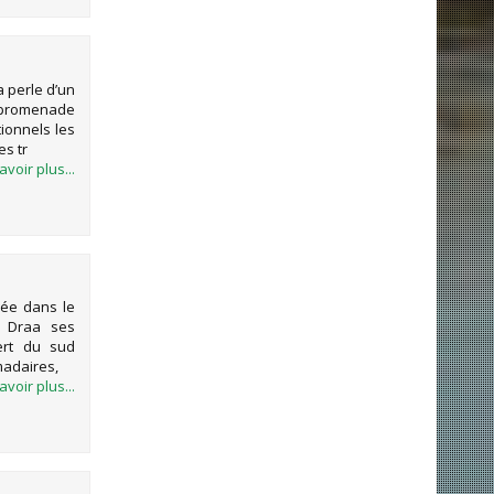
la perle d’un
te promenade
tionnels les
es tr
avoir plus...
née dans le
e Draa ses
ert du sud
madaires,
avoir plus...