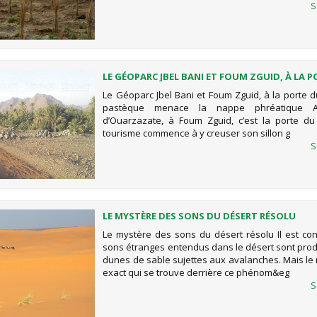
S
LE GÉOPARC JBEL BANI ET FOUM ZGUID, À LA 
DÉSERT, LA PASTÈQUE MENACE LA NAPPE PHR
Le Géoparc Jbel Bani et Foum Zguid, à la porte d
pastèque menace la nappe phréatique
d’Ouarzazate, à Foum Zguid, c’est la porte du
tourisme commence à y creuser son sillon g
S
LE MYSTÈRE DES SONS DU DÉSERT RÉSOLU
Le mystère des sons du désert résolu Il est co
sons étranges entendus dans le désert sont produ
dunes de sable sujettes aux avalanches. Mais l
exact qui se trouve derrière ce phénom&eg
S