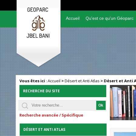
Accueil
Qu'est ce qu'un Géoparc
Vous êtes ici
:
Accueil
>
Désert et Anti Atlas
>
Désert et Anti 
RECHERCHE DU SITE
Recherche avancée / Spécifique
DÉSERT ET ANTI ATLAS