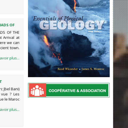
MADS OF
ADS OF THE
 Arrival at
here we can
ncient town.
avoir plus...
RT
c Jbel Bani)
 vue ? Les
ue le Maroc
avoir plus...