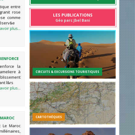
BERBERE
ntique entre
ranit rose
LES PUBLICATIONS
mpose comme
Géo parc Jbel Bani
réserv&e
avoir plus...
 RENFORCE
ERSÉE
enforce la
ameliere à
CIRCUITS & EXCURSIONS TOURISTIQUES
blissement
ant l&rs
avoir plus...
CARTOTHÉQUES
_MAROC
c Le Maroc
millénaires,