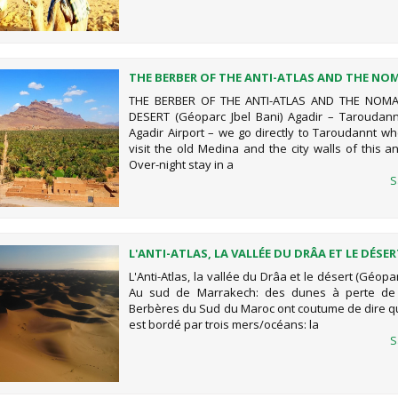
THE BERBER OF THE ANTI-ATLAS AND THE NO
THE DESERT (GÉOPARC JBEL BANI)
THE BERBER OF THE ANTI-ATLAS AND THE NOM
DESERT (Géoparc Jbel Bani) Agadir – Taroudannt
Agadir Airport – we go directly to Taroudannt w
visit the old Medina and the city walls of this a
Over-night stay in a
S
L'ANTI-ATLAS, LA VALLÉE DU DRÂA ET LE DÉSE
(GÉOPARC JBEL BANI)
L'Anti-Atlas, la vallée du Drâa et le désert (Géopar
Au sud de Marrakech: des dunes à perte de
Berbères du Sud du Maroc ont coutume de dire q
est bordé par trois mers/océans: la
S