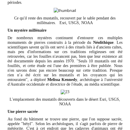
périodes.
Ce qu'il reste des mustatils, recouvert par le sable pendant des
millénaires. Esri, USGS, NOAA
Un mystère millénaire
De nombreux mystères continuent d'entourer ces multiples
monuments de pierres construits à la période du
Néolithique
. Les
scientifiques savent qu'ils ont servi à des rituels liés à d'anciens cultes,
mais peu d'informations sur ces traditions religieuses ont été
retrouvées, car les fouilles n'avancent pas, bien que leur existence ait
été documentée depuis les années 1970. "Seuls 10 mustatils ont été
fouillés, et cette étude est l'une des premières à être publiée. Nous
n'en savons donc pas encore beaucoup sur cette tradition. Presque
rien n’a été écrit sur les mustatils et les croyances qui les
entouraient", a déploré
Melissa Kennedy
, archéologue à l'université
d'Australie occidentale et directrice de l'étude, au média scientifique.
L'emplacement des mustatils découverts dans le désert Esri, USGS,
NOAA
Une pierre sacrée
Au fond du bâtiment se trouve une pierre, que l'on suppose sacrée,
appelée "bétyl". Selon les archéologues, il s'agit parfois de pierre de
météorite. C'est à cet endroit que les cadavres d'animaux ont été