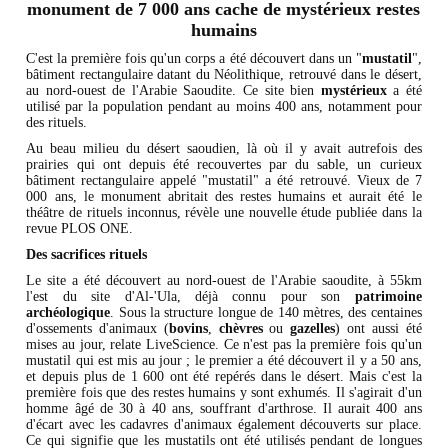
monument de 7 000 ans cache de mystérieux restes
humains
C'est la première fois qu'un corps a été découvert dans un "
mustatil
",
bâtiment rectangulaire datant du Néolithique, retrouvé dans le désert,
au nord-ouest de l'Arabie Saoudite. Ce site bien
mystérieux
a été
utilisé par la population pendant au moins 400 ans, notamment pour
des rituels.
Au beau milieu du désert saoudien, là où il y avait autrefois des
prairies qui ont depuis été recouvertes par du sable, un curieux
bâtiment rectangulaire appelé "mustatil" a été retrouvé. Vieux de 7
000 ans, le monument abritait des restes humains et aurait été le
théâtre de rituels inconnus, révèle une nouvelle étude publiée dans la
revue PLOS ONE.
Des sacrifices rituels
Le site a été découvert au nord-ouest de l'Arabie saoudite, à 55km
l'est du site d'Al-'Ula, déjà connu pour son
patrimoine
archéologique
. Sous la structure longue de 140 mètres, des centaines
d'ossements d'animaux (
bovins
,
chèvres
ou
gazelles
) ont aussi été
mises au jour, relate LiveScience. Ce n'est pas la première fois qu'un
mustatil qui est mis au jour ; le premier a été découvert il y a 50 ans,
et depuis plus de 1 600 ont été repérés dans le désert. Mais c'est la
première fois que des restes humains y sont exhumés. Il s'agirait d'un
homme âgé de 30 à 40 ans, souffrant d'arthrose. Il aurait 400 ans
d'écart avec les cadavres d'animaux également découverts sur place.
Ce qui signifie que les mustatils ont été utilisés pendant de longues