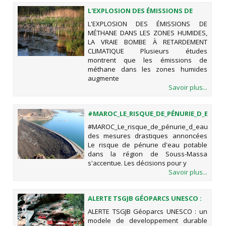
L'EXPLOSION DES ÉMISSIONS DE
MÉTHANE DANS LES ZONES
L'EXPLOSION DES ÉMISSIONS DE
HUMIDES, LA VRAIE BOMBE À
MÉTHANE DANS LES ZONES HUMIDES,
RETARDEMENT CLIMATIQUE
LA VRAIE BOMBE À RETARDEMENT
CLIMATIQUE Plusieurs études
montrent que les émissions de
méthane dans les zones humides
augmente
Savoir plus...
#MAROC_LE_RISQUE_DE_PÉNURIE_D_EAU_P
DES MESURES DRASTIQUES
#MAROC_Le_risque_de_pénurie_d_eau_potab
ANNONCÉES
des mesures drastiques annoncées
Le risque de pénurie d'eau potable
dans la région de Souss-Massa
s'accentue. Les décisions pour y
Savoir plus...
ALERTE TSGJB GÉOPARCS UNESCO :
UN MODELE DE DEVELOPPEMENT
ALERTE TSGJB Géoparcs UNESCO : un
DURABLE
modele de developpement durable