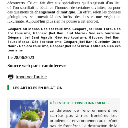
découverts. Ce qui fait dire aux spécialistes qu'il s'agissait d'un lieu
où l'on sacrifiait le bétail en l'honneur de certaines divinités, ou pour
des questions de
changement climatique
. En effet, selon les données
géologiques, se trouvait là des forêts, des lacs et une végétation
luxuriante. Aujourd'hui plus rien ne pousse à cet endroit.
Géoparc au Maroc- Géo éco tourisme, Géoparc Jbel Bani Tata- Géo
éco tourisme, Géoparc Jbel Bani Sud Maroc- Géo éco tourisme,
Géoparc Jbel Bani Agadir- Géo éco tourisme, Géoparc Jbel Bani
Souss Massa- Géo éco tourisme, Géoparc Jbel Bani Guelmim Oued
Noun- Géo éco tourisme, Géoparc Jbel Bani Draa Tafilalet- Géo éco
tourisme
Le 28/06/2023
Source web par : caminteresse
Imprimer l'article
LES ARTICLES EN RELATION
DÉFENSE DE L'ENVIRONNEMENT-
PARTENAIRES - DURABILITÉ
La défense de l’environnement ne
s’arrête pas à nos frontières Les
problèmes environnementaux n’ont
pas de frontières. La destruction de la