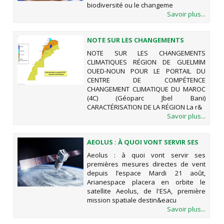
biodiversité ou le changeme
Savoir plus...
NOTE SUR LES CHANGEMENTS
CLIMATIQUES RÉGION DE GUELMIM
NOTE SUR LES CHANGEMENTS
OUED-NOUN POUR LE PORTAIL DU
CLIMATIQUES RÉGION DE GUELMIM
CENTRE DE COMPÉTENCE
OUED-NOUN POUR LE PORTAIL DU
CHANGEMENT CLIMATIQUE DU
CENTRE DE COMPÉTENCE
MAROC (4C) (GÉOPARC JBEL BANI)
CHANGEMENT CLIMATIQUE DU MAROC
(4C) (Géoparc Jbel Bani)
CARACTÉRISATION DE LA RÉGION La r&
Savoir plus...
AEOLUS : À QUOI VONT SERVIR SES
PREMIÈRES MESURES DIRECTES DE
Aeolus : à quoi vont servir ses
VENT DEPUIS L’ESPACE
premières mesures directes de vent
depuis l’espace Mardi 21 août,
Arianespace placera en orbite le
satellite Aeolus, de l'ESA, première
mission spatiale destin&eacu
Savoir plus...