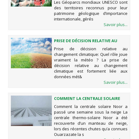
Les Géoparcs mondiaux UNESCO sont
des territoires reconnus pour leur
patrimoine géologique d’importance
internationale, gérés
Savoir plus...
PRISE DE DÉCISION RELATIVE AU
CHANGEMENT CLIMATIQUE: QUEL
Prise de décision relative au
RÔLE JOUE VRAIMENT LA MÉTÉO ?
changement climatique: Quel rôle joue
vraiment la météo ? La prise de
décision relative au changement
climatique est fortement liée aux
données mét&
Savoir plus...
COMMENT LA CENTRALE SOLAIRE
NOOR A PASSÉ UNE SEMAINE SOUS
Comment la centrale solaire Noor a
LA NEIGE
passé une semaine sous la neige La
centrale thermo-solaire Noor a été
recouverte d’un manteau de neige,
lors des récentes chutes qu’a connues
Ouarzazate la s