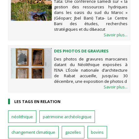
Tata: Une conférence samedi sur « la
HYDRIQUES DANS LES OASIS DU
gestion des ressources hydriques
SUD DU MAROC » (GÉOPARC JBEL
dans les oasis du sud du Maroc »
BANI)
(Géoparc Jbel Bani) Tata- Le Centre
Bani des études, recherches
stratégiques et du d&eacut
Savoir plus...
DES PHOTOS DE GRAVURES
MAROCAINES DATANT DU
Des photos de gravures marocaines
NÉOLITHIQUE EXPOSÉES À L’ENA
datant du Néolithique exposées à
l’ENA L’École nationale d’architecture
de Rabat accueille, jusqu’au 30
décembre, une exposition de photos d
Savoir plus...
LES TAGS EN RELATION
néolithique
patrimoine archéologique
changement climatique
gazelles
bovins