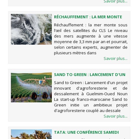
Savoir plus...
RÉCHAUFFEMENT : LA MER MONTE
SOUS L’ŒIL DES SATELLITES DU CLS
Réchauffement : la mer monte sous
l’œil des satellites du CLS Le niveau
des mers augmente à une vitesse
moyenne de 3,3 mm par an et pourrait,
selon certains experts, augmenter de
plusieurs mètres dans
Savoir plus...
SAND TO GREEN : LANCEMENT D'UN
PROJET INNOVANT
Sand to Green : Lancement d'un projet
D'AGROFORESTERIE ET DE
innovant d'agroforesterie et de
DESSALEMENT À GUELMIM-OUED
dessalement à Guelmim-Oued Noun
NOUN
La start-up franco-marocaine Sand to
Green initie un ambitieux projet
d'agroforesterie couplé au dessale
Savoir plus...
TATA: UNE CONFÉRENCE SAMEDI
SUR « LA GESTION DES RESSOURCES