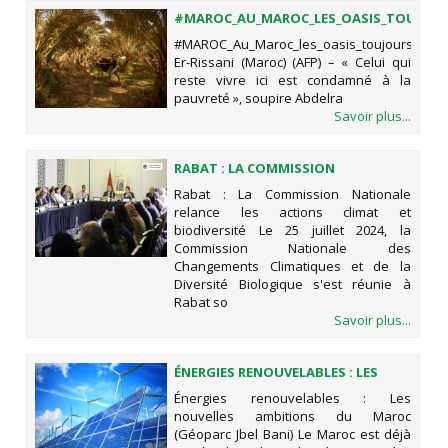
#MAROC_AU_MAROC_LES_OASIS_TOUJOURS
#MAROC_Au_Maroc_les_oasis_toujours_plus
Er-Rissani (Maroc) (AFP) – « Celui qui
reste vivre ici est condamné à la
pauvreté », soupire Abdelra
Savoir plus...
RABAT : LA COMMISSION
NATIONALE RELANCE LES ACTIONS
Rabat : La Commission Nationale
CLIMAT ET BIODIVERSITÉ
relance les actions climat et
biodiversité Le 25 juillet 2024, la
Commission Nationale des
Changements Climatiques et de la
Diversité Biologique s'est réunie à
Rabat so
Savoir plus...
ÉNERGIES RENOUVELABLES : LES
NOUVELLES AMBITIONS DU MAROC
Énergies renouvelables : Les
(GÉOPARC JBEL BANI)
nouvelles ambitions du Maroc
(Géoparc Jbel Bani) Le Maroc est déjà