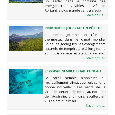
un leader dans le domaine des
énergies renouvelables en Afrique.
Abritant la plus grande centrale sola
Savoir plus...
L’INDONÉSIE JOUERAIT UN RÔLE DE
THERMOSTAT DANS LE CLIMAT
L’Indonésie jouerait un rôle de
MONDIAL
thermostat dans le climat mondial
Selon les géologues, les changements
naturels de température à long terme
sur notre planète résultent de variatio
Savoir plus...
LE CORAIL SEMBLE S'HABITUER AU
RÉCHAUFFEMENT CLIMATIQUE, EST-
Le corail semble s'habituer au
CE UNE BONNE NOUVELLE ?
réchauffement climatique, est-ce une
bonne nouvelle ? Les récifs de la
Grande Barrière de corail, au nord-est
de l'Australie, ont moins souffert en
2017 alors que l'eau
Savoir plus...