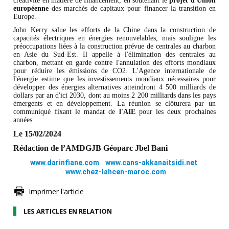
créativité en matière de financement, en soutenant le
projet d'Union
européenne
des marchés de capitaux pour financer la transition en
Europe.
John Kerry salue les efforts de la Chine dans la construction de
capacités électriques en énergies renouvelables, mais souligne les
préoccupations liées à la construction prévue de centrales au charbon
en Asie du Sud-Est. Il appelle à l'élimination des centrales au
charbon, mettant en garde contre l'annulation des efforts mondiaux
pour réduire les émissions de CO2. L'Agence internationale de
l'énergie estime que les investissements mondiaux nécessaires pour
développer des énergies alternatives atteindront 4 500 milliards de
dollars par an d'ici 2030, dont au moins 2 200 milliards dans les pays
émergents et en développement. La réunion se clôturera par un
communiqué fixant le mandat de
l'AIE
pour les deux prochaines
années.
Le 15/02/2024
Rédaction de l’AMDGJB Géoparc Jbel Bani
www.darinfiane.com
www.cans-akkanaitsidi.net
www.chez-lahcen-maroc.com
Imprimer l'article
LES ARTICLES EN RELATION