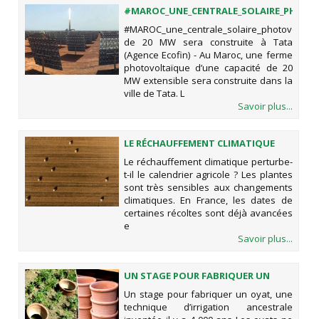
#MAROC_UNE_CENTRALE_SOLAIRE_PHOT
DE 20 MW SERA CONSTRUITE À TATA
#MAROC_une_centrale_solaire_photovoltaïq
de 20 MW sera construite à Tata
(Agence Ecofin) - Au Maroc, une ferme
photovoltaïque d’une capacité de 20
MW extensible sera construite dans la
ville de Tata. L
Savoir plus...
LE RÉCHAUFFEMENT CLIMATIQUE
PERTURBE-T-IL LE CALENDRIER
Le réchauffement climatique perturbe-
AGRICOLE ?
t-il le calendrier agricole ? Les plantes
sont très sensibles aux changements
climatiques. En France, les dates de
certaines récoltes sont déjà avancées
e
Savoir plus...
UN STAGE POUR FABRIQUER UN
OYAT, UNE TECHNIQUE
Un stage pour fabriquer un oyat, une
D’IRRIGATION ANCESTRALE
technique d’irrigation ancestrale
INVENTÉE IL Y A 4 000 ANS