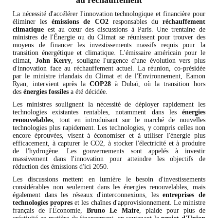
au réchauffement
La nécessité d'accélérer l'innovation technologique et financière pour
éliminer les
émissions de CO2
responsables du
réchauffement
climatique
est au cœur des discussions à Paris. Une trentaine de
ministres de l'Énergie ou du Climat se réunissent pour trouver des
moyens de financer les investissements massifs requis pour la
transition énergétique et climatique. L'émissaire américain pour le
climat,
John Kerry
, souligne l'urgence d'une évolution vers plus
d'innovation face au réchauffement actuel. La réunion, co-présidée
par le ministre irlandais du Climat et de l'Environnement, Eamon
Ryan, intervient après la
COP28
à Dubaï, où la transition hors
des
énergies fossiles
a été décidée.
Les ministres soulignent la nécessité de déployer rapidement les
technologies existantes rentables, notamment dans les
énergies
renouvelables
, tout en introduisant sur le marché de nouvelles
technologies plus rapidement. Les technologies, y compris celles non
encore éprouvées, visent à économiser et à utiliser l'énergie plus
efficacement, à capturer le CO2, à stocker l'électricité et à produire
de l'hydrogène. Les gouvernements sont appelés à investir
massivement dans l'innovation pour atteindre les objectifs de
réduction des émissions d'ici 2050.
Les discussions mettent en lumière le besoin d'investissements
considérables non seulement dans les énergies renouvelables, mais
également dans les réseaux d'interconnexions, les
entreprises de
technologies propres
et les chaînes d'approvisionnement. Le ministre
français de l'Économie,
Bruno Le Maire
, plaide pour plus de