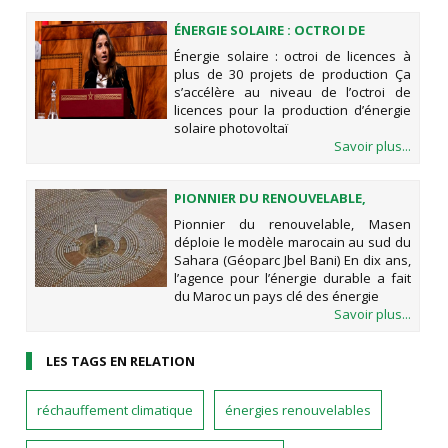
ÉNERGIE SOLAIRE : OCTROI DE
LICENCES À PLUS DE 30 PROJETS DE
Énergie solaire : octroi de licences à
PRODUCTION
plus de 30 projets de production Ça
s’accélère au niveau de l’octroi de
licences pour la production d’énergie
solaire photovoltaï
Savoir plus...
PIONNIER DU RENOUVELABLE,
MASEN DÉPLOIE LE MODÈLE
Pionnier du renouvelable, Masen
MAROCAIN AU SUD DU SAHARA
déploie le modèle marocain au sud du
(GÉOPARC JBEL BANI)
Sahara (Géoparc Jbel Bani) En dix ans,
l’agence pour l’énergie durable a fait
du Maroc un pays clé des énergie
Savoir plus...
LES TAGS EN RELATION
réchauffement climatique
énergies renouvelables