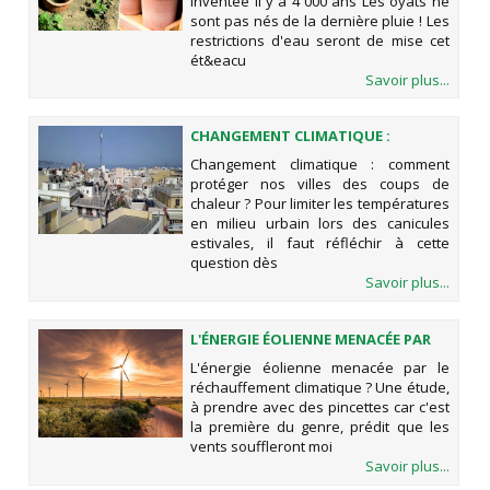
inventée il y a 4 000 ans Les oyats ne
sont pas nés de la dernière pluie ! Les
restrictions d'eau seront de mise cet
ét&eacu
Savoir plus...
CHANGEMENT CLIMATIQUE :
COMMENT PROTÉGER NOS VILLES
Changement climatique : comment
DES COUPS DE CHALEUR ?
protéger nos villes des coups de
chaleur ? Pour limiter les températures
en milieu urbain lors des canicules
estivales, il faut réfléchir à cette
question dès
Savoir plus...
L'ÉNERGIE ÉOLIENNE MENACÉE PAR
LE RÉCHAUFFEMENT CLIMATIQUE ?
L'énergie éolienne menacée par le
réchauffement climatique ? Une étude,
à prendre avec des pincettes car c'est
la première du genre, prédit que les
vents souffleront moi
Savoir plus...