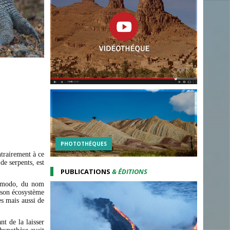
PHOTOTHÉQUES
ntrairement à ce
de serpents, est
PUBLICATIONS
& ÉDITIONS
omodo, du nom
e son écosystème
es mais aussi de
t de la laisser