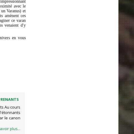
 impressionnant
oximité avec le
un Varanus) et
nts amènent ces
aginer ce varan
ns venaient d'y
nivers en vous
PRENANTS
ts Au cours
'étonnants
ar le canon
avoir plus...