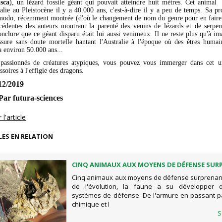
sca
), un lézard fossile géant qui pouvait atteindre huit mètres. Cet animal
ralie au Pleistocène il y a 40.000 ans, c'est-à-dire il y a peu de temps. Sa pr
odo, récemment montrée (d'où le changement de nom du genre pour en faire 
cédentes des auteurs montrant la parenté des venins de lézards et de serpe
onclure que ce géant disparu était lui aussi venimeux. Il ne reste plus qu'à im
ssure sans doute mortelle hantant l'Australie à l'époque où des êtres humai
a environ 50.000 ans...
 passionnés de créatures atypiques, vous pouvez vous immerger dans cet u
ssoires à l'effigie des dragons.
/12/2019
ar futura-sciences
l'article
LES EN RELATION
CINQ ANIMAUX AUX MOYENS DE DÉFENSE SUR
Cinq animaux aux moyens de défense surprenan
de l'évolution, la faune a su développer d
systèmes de défense. De l'armure en passant p
chimique et l
S