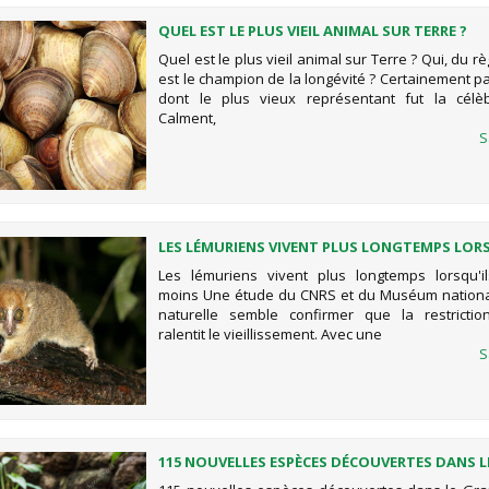
QUEL EST LE PLUS VIEIL ANIMAL SUR TERRE ?
Quel est le plus vieil animal sur Terre ? Qui, du r
est le champion de la longévité ? Certainement p
dont le plus vieux représentant fut la célè
Calment,
S
LES LÉMURIENS VIVENT PLUS LONGTEMPS LORS
MANGENT MOINS
Les lémuriens vivent plus longtemps lorsqu'i
moins Une étude du CNRS et du Muséum national
naturelle semble confirmer que la restrictio
ralentit le vieillissement. Avec une
S
115 NOUVELLES ESPÈCES DÉCOUVERTES DANS 
MÉKONG