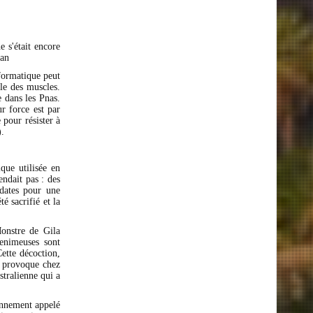
 s'était encore
man
formatique peut
lle des muscles.
e dans les Pnas.
r force est par
 pour résister à
).
que utilisée en
endait pas : des
idates pour une
é sacrifié et la
Monstre de Gila
enimeuses sont
ette décoction,
e provoque chez
stralienne qui a
nnement appelé