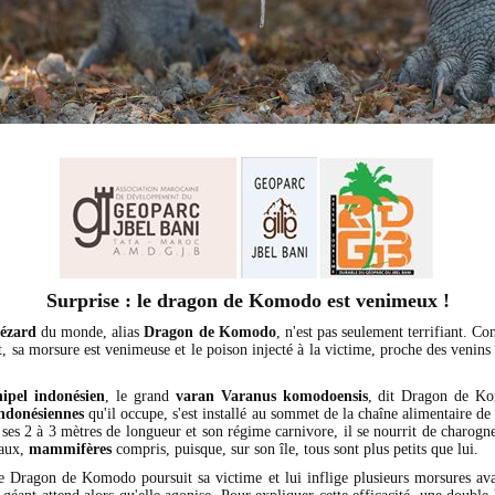
Surprise : le dragon de Komodo est venimeux !
lézard
du monde, alias
Dragon de Komodo
, n'est pas seulement terrifiant. Co
t, sa morsure est venimeuse et le poison injecté à la victime, proche des venins 
hipel indonésien
, le grand
varan
Varanus komodoensis
, dit Dragon de K
indonésiennes
qu'il occupe, s'est installé au sommet de la chaîne alimentaire d
 ses 2 à 3 mètres de longueur et son régime carnivore, il se nourrit de charogn
maux,
mammifères
compris, puisque, sur son île, tous sont plus petits que lui.
le Dragon de Komodo poursuit sa victime et lui inflige plusieurs morsures avan