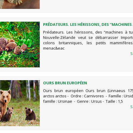
PRÉDATEURS. LES HÉRISSONS, DES “MACHINES 
DONT LA NOUVELLE-ZÉLANDE VEUT SE DÉBAR
Prédateurs. Les hérissons, des “machines à tu
Nouvelle-Zélande veut se débarrasser Import
colons britanniques, les petits mammifèr
menac&eac
S
OURS BRUN EUROPÉEN
Ours brun européen Ours brun (Linnaeus 175
arctos arctos - Ordre : Carnivores - Famille : Urs
famille : Ursinae - Genre : Ursus - Taille : 1,5
S