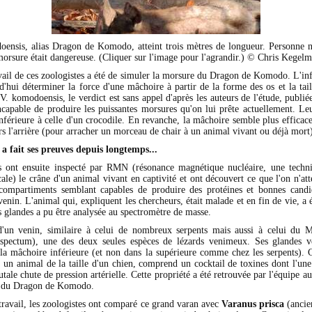
ensis, alias Dragon de Komodo, atteint trois mètres de longueur. Personne ne
morsure était dangereuse. (Cliquer sur l'image pour l'agrandir.) © Chris Kegel
vail de ces zoologistes a été de simuler la morsure du Dragon de Komodo. L'in
d'hui déterminer la force d'une mâchoire à partir de la forme des os et la tai
V. komodoensis, le verdict est sans appel d'après les auteurs de l'étude, publié
ncapable de produire les puissantes morsures qu'on lui prête actuellement. Leu
férieure à celle d'un crocodile. En revanche, la mâchoire semble plus efficace
rs l'arrière (pour arracher un morceau de chair à un animal vivant ou déjà mort
a fait ses preuves depuis longtemps...
s ont ensuite inspecté par RMN (résonance magnétique nucléaire, une techni
le) le crâne d'un animal vivant en captivité et ont découvert ce que l'on n'att
compartiments semblant capables de produire des protéines et bonnes cand
enin. L'animal qui, expliquent les chercheurs, était malade et en fin de vie, a ét
s glandes a pu être analysée au spectromètre de masse.
 d'un venin, similaire à celui de nombreux serpents mais aussi à celui du 
spectum), une des deux seules espèces de lézards venimeux. Ses glandes v
s la mâchoire inférieure (et non dans la supérieure comme chez les serpents). C
r un animal de la taille d'un chien, comprend un cocktail de toxines dont l'un
utale chute de pression artérielle. Cette propriété a été retrouvée par l'équipe au
n du Dragon de Komodo.
travail, les zoologistes ont comparé ce grand varan avec
Varanus prisca
(ancie