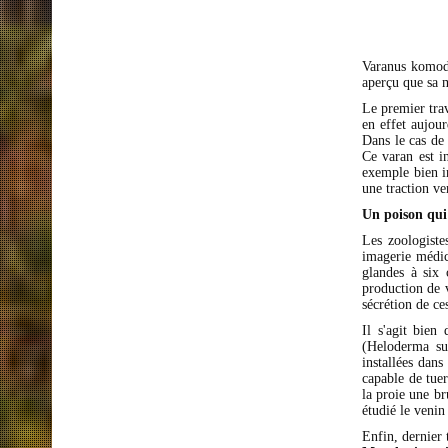
Varanus komodo
aperçu que sa 
Le premier tra
en effet aujour
Dans le cas de 
Ce varan est i
exemple bien in
une traction ve
Un poison qui 
Les zoologiste
imagerie médica
glandes à six 
production de v
sécrétion de ce
Il s'agit bien
(Heloderma su
installées dan
capable de tue
la proie une br
étudié le veni
Enfin, dernier 