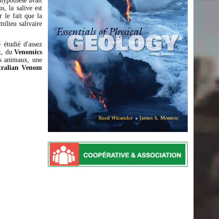
 hypothèse avait
, la salive est
 le fait que la
milieu salivaire
 étudié d'assez
x, du
Venomics
ins animaux, une
tralian Venom