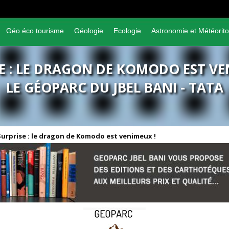
Géo éco tourisme
Géologie
Ecologie
Astronomie et Météorito
E : LE DRAGON DE KOMODO EST VE
LE GÉOPARC DU JBEL BANI - TATA
Surprise : le dragon de Komodo est venimeux !