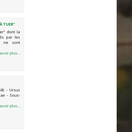
À TUER”
RASSER
er” dont la
és par les
es ne sont
avoir plus...
8) - Ursus
idae - Sous-
avoir plus...