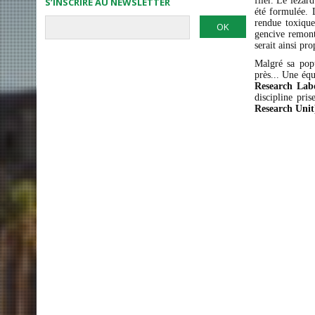
filer. Le lézar
S’INSCRIRE AU NEWSLETTER
été formulée. 
rendue toxique
gencive remonte
serait ainsi pr
Malgré sa popu
près... Une équ
Research Labo
discipline pri
Research Unit