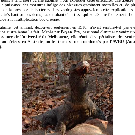
d géant attend alors qu'elle agonise. Pour expliquer cette efficacité, une double
La puissance des morsures inflige des blessures quasiment mortelles et, de plus
 par la présence de bactéries. Les zoologistes appuyaient cette explication sur
 très haut sur les dents, les enrobant d'un tissu qui se déchire facilement. Le 
opice à la multiplication bactérienne.
larité, cet animal, découvert seulement en 1910, n'avait semble-t-il pas été
ipe australienne l'a fait. Menée par
Bryan Fry
, passionné d'animaux venimeu
ratory de l'université de Melbourne
, elle réunit des spécialistes des ven
se au sérieux en Australie, où les travaux sont coordonnés par
l'AVRU (Aus
).