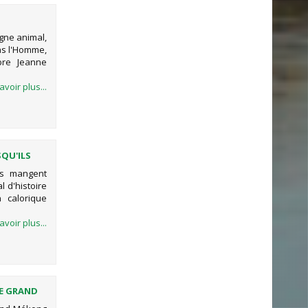
ègne animal,
as l'Homme,
bre Jeanne
avoir plus...
QU'ILS
ls mangent
 d'histoire
n calorique
avoir plus...
LE GRAND