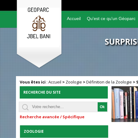
Accueil
Qu'est ce qu'un Géoparc
SURPRIS
Vous êtes ici
:
Accueil
>
Zoologie
>
Définition de la Zoologie
>
RECHERCHE DU SITE
Recherche avancée / Spécifique
ZOOLOGIE