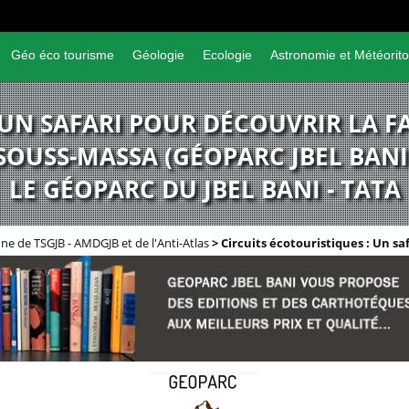
Géo éco tourisme
Géologie
Ecologie
Astronomie et Météorito
 UN SAFARI POUR DÉCOUVRIR LA F
SOUSS-MASSA (GÉOPARC JBEL BANI
LE GÉOPARC DU JBEL BANI - TATA
ne de TSGJB - AMDGJB et de l'Anti-Atlas
>
Circuits écotouristiques : Un sa