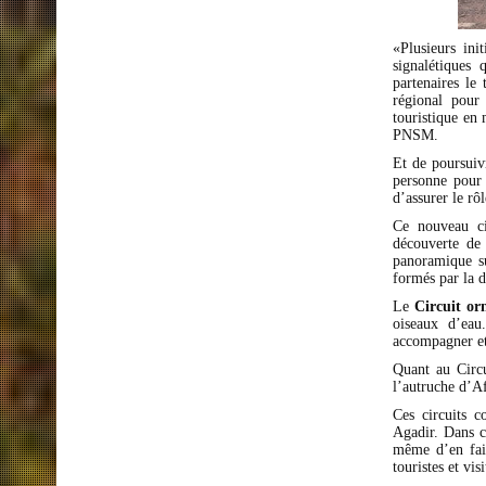
«Plusieurs ini
signalétiques 
partenaires le
régional pour
touristique en 
PNSM.
Et de poursuiv
personne pour 
d’assurer le rô
Ce nouveau ci
découverte de
panoramique su
formés par la d
Le
Circuit or
oiseaux d’eau
accompagner et i
Quant au Circu
l’autruche d’A
Ces circuits c
Agadir. Dans c
même d’en fair
touristes et visi