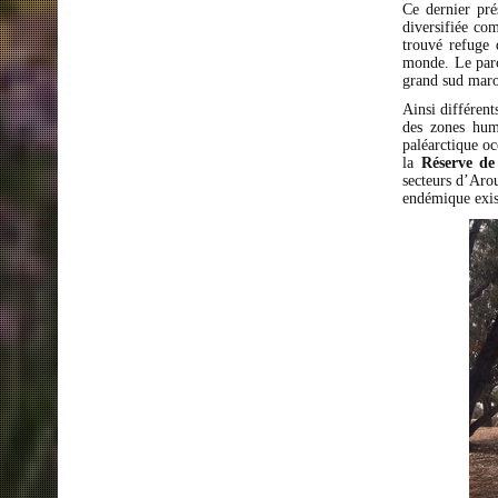
Ce dernier pré
diversifiée co
trouvé refuge 
monde. Le parc
grand sud maro
Ainsi différent
des zones hum
paléarctique o
la
Réserve de
secteurs d’Aro
endémique exis