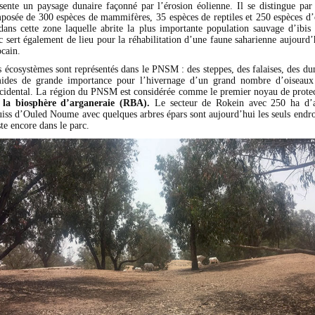
sente un paysage dunaire façonné par l’érosion éolienne. Il se distingue par
mposée de 300 espèces de mammifères, 35 espèces de reptiles et 250 espèces d’
dans cette zone laquelle abrite la plus importante population sauvage d’ibis
 sert également de lieu pour la réhabilitation d’une faune saharienne aujourd’
cain.
s écosystèmes sont représentés dans le PNSM : des steppes, des falaises, des dune
ides de grande importance pour l’hivernage d’un grand nombre d’oiseaux
ccidental. La région du PNSM est considérée comme le premier noyau de protec
 la biosphère d’arganeraie (RBA).
Le secteur de Rokein avec 250 ha d’ar
uiss d’Ouled Noume avec quelques arbres épars sont aujourd’hui les seuls endroi
te encore dans le parc.