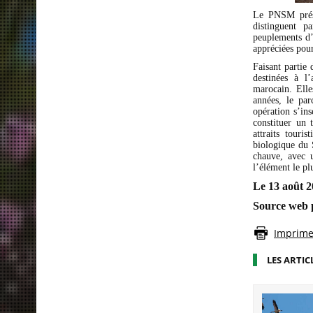
Le PNSM présen
distinguent p
peuplements d’
appréciées pour
Faisant partie
destinées à l
marocain. Elle
années, le par
opération s’in
constituer un 
attraits tour
biologique du 
chauve, avec 
l’élément le pl
Le
13 août 
Source web 
Imprimer
LES ARTIC