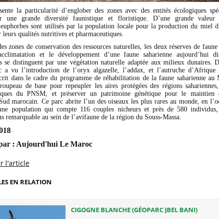
te la particularité d’englober des zones avec des entités écologiques spé
ar une grande diversité faunistique et floristique. D’une grande valeur 
euphorbes sont utilisés par la population locale pour la production du miel d
 leurs qualités nutritives et pharmaceutiques.
 des zones de conservation des ressources naturelles, les deux réserves de fau
’acclimatation et le développement d’une faune saharienne aujourd’hui d
s se distinguent par une végétation naturelle adaptée aux milieux dunaires. D
c a vu l’introduction de l’oryx algazelle, l’addax, et l’autruche d’Afrique
scrit dans le cadre du programme de réhabilitation de la faune saharienne au 
troupeau de base pour repeupler les aires protégées des régions sahariennes
istiques du PNSM, et préserver un patrimoine génétique pour le maintien d
Sud marocain. Ce parc abrite l’un des oiseaux les plus rares au monde, en l’oc
une population qui compte 116 couples nicheurs et près de 580 individus, 
us remarquable au sein de l’avifaune de la région du Souss-Massa.
2018
par : Aujourd'hui Le Maroc
 l'article
LES EN RELATION
CIGOGNE BLANCHE (GÉOPARC JBEL BANI)