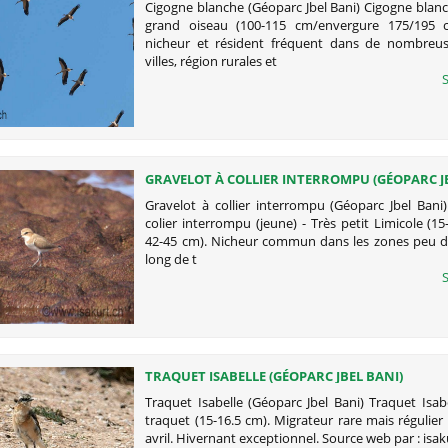
Cigogne blanche (Géoparc Jbel Bani) Cigogne blanc
grand oiseau (100-115 cm/envergure 175/195 
nicheur et résident fréquent dans de nombreu
villes, région rurales et
S
GRAVELOT À COLLIER INTERROMPU (GÉOPARC J
Gravelot à collier interrompu (Géoparc Jbel Bani
colier interrompu (jeune) - Très petit Limicole (1
42-45 cm). Nicheur commun dans les zones peu d
long de t
S
TRAQUET ISABELLE (GÉOPARC JBEL BANI)
Traquet Isabelle (Géoparc Jbel Bani) Traquet Isab
traquet (15-16.5 cm). Migrateur rare mais régulier 
avril. Hivernant exceptionnel. Source web par : isak