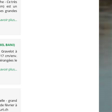
he - Ce très
cm) est un
ses grandes
avoir plus...
BEL BANI)
) Gravelot à
5-17 cm/env.
érangées le
avoir plus...
elle - grand
de février à
urt.ch