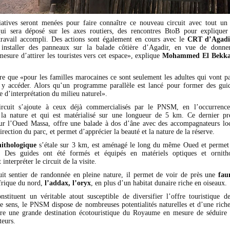
tiatives seront menées pour faire connaître ce nouveau circuit avec tout 
qui sera déposé sur les axes routiers, des rencontres BtoB pour expliquer
 travail accompli. Des actions sont également en cours avec le
CRT d’Agadi
 installer des panneaux sur la balade côtière d’Agadir, en vue de donner
mesure d’attirer les touristes vers cet espace», explique
Mohammed El Bekk
re que «pour les familles marocaines ce sont seulement les adultes qui vont 
y accéder. Alors qu’un programme parallèle est lancé pour former des gui
le d’interprétation du milieu naturel».
rcuit s’ajoute à ceux déjà commercialisés par le PNSM, en l’occurrence
 la nature et qui est matérialisé sur une longueur de 5 km. Ce dernier pr
r l’Oued Massa, offre une balade à dos d’âne avec des accompagnateurs lo
irection du parc, et permet d’apprécier la beauté et la nature de la réserve.
nithologique
s’étale sur 3 km, est aménagé le long du même Oued et permet 
. Des guides ont été formés et équipés en matériels optiques et ornith
nterpréter le circuit de la visite.
it sentier de randonnée en pleine nature, il permet de voir de près une
fau
frique du nord,
l’addax, l’oryx
, en plus d’un habitat dunaire riche en oiseaux.
onstituent un véritable atout susceptible de diversifier l’offre touristique de
e sens, le PNSM dispose de nombreuses potentialités naturelles et d’une riches
e une grande destination écotouristique du Royaume en mesure de séduire 
teurs.