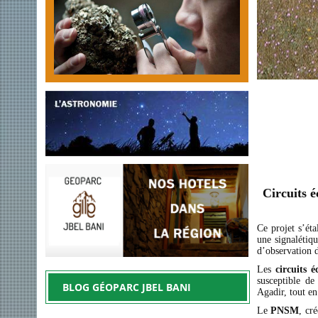
Circuits é
Ce projet s’éta
une signalétiqu
d’observation d
Les
circuits é
susceptible de
BLOG GÉOPARC JBEL BANI
Agadir, tout en
Le
PNSM
, cr