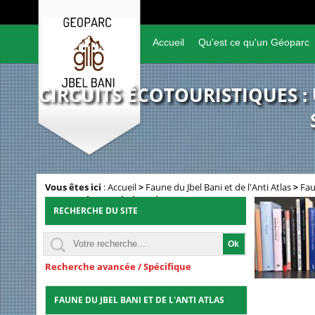
Accueil
Qu'est ce qu'un Géoparc
CIRCUITS ÉCOTOURISTIQUES :
Vous êtes ici
:
Accueil
>
Faune du Jbel Bani et de l'Anti Atlas
>
Fau
Massa (Géoparc Jbel Bani)
RECHERCHE DU SITE
Recherche avancée / Spécifique
FAUNE DU JBEL BANI ET DE L'ANTI ATLAS