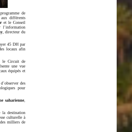
un programme de
 aux différents
r
et le Conseil
 l’information
ay
, directeur du
payer 45 DH par
des locaux afin
 le Circuit de
ésente une vue
caux équipés et
d’observer des
ologiques pour
ne saharienne
,
 la destination
se culturelle à
des milliers de