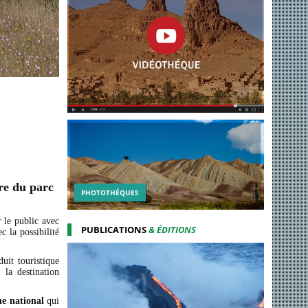
ore du parc
PHOTOTHÉQUES
r le public avec
PUBLICATIONS
& ÉDITIONS
c la possibilité
duit touristique
 la destination
e national
qui