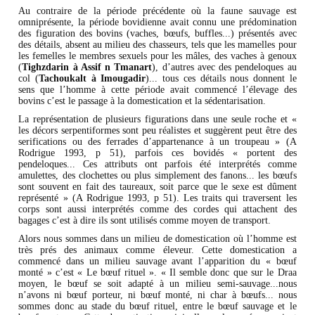
Au contraire de la période précédente où la faune sauvage est
omniprésente, la période bovidienne avait connu une prédomination
des figuration des bovins (vaches, bœufs, buffles...) présentés avec
des détails, absent au milieu des chasseurs, tels que les mamelles pour
les femelles le membres sexuels pour les mâles, des vaches à genoux
(
Tighzdarin à Assif n Tmanart
), d’autres avec des pendeloques au
col (
Tachoukalt à Imougadir
)... tous ces détails nous donnent le
sens que l’homme à cette période avait commencé l’élevage des
bovins c’est le passage à la domestication et la sédentarisation.
La représentation de plusieurs figurations dans une seule roche et «
les décors serpentiformes sont peu réalistes et suggèrent peut être des
serifications ou des ferrades d’appartenance à un troupeau » (A
Rodrigue 1993, p 51), parfois ces bovidés « portent des
pendeloques... Ces attributs ont parfois été interprétés comme
amulettes, des clochettes ou plus simplement des fanons... les bœufs
sont souvent en fait des taureaux, soit parce que le sexe est dûment
représenté » (A Rodrigue 1993, p 51). Les traits qui traversent les
corps sont aussi interprétés comme des cordes qui attachent des
bagages c’est à dire ils sont utilisés comme moyen de transport.
Alors nous sommes dans un milieu de domestication où l’homme est
très prés des animaux comme éleveur. Cette domestication a
commencé dans un milieu sauvage avant l’apparition du « bœuf
monté » c’est « Le bœuf rituel ». « Il semble donc que sur le Draa
moyen, le bœuf se soit adapté à un milieu semi-sauvage...nous
n’avons ni bœuf porteur, ni bœuf monté, ni char à bœufs... nous
sommes donc au stade du bœuf rituel, entre le bœuf sauvage et le