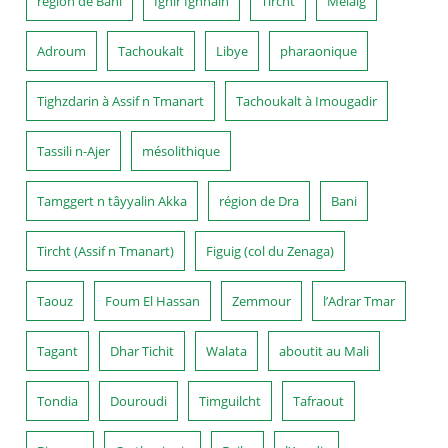
région de Bani
Ighir Ighnain
Tircht
Melalg
Adroum
Tachoukalt
Libye
pharaonique
Tighzdarin à Assif n Tmanart
Tachoukalt à Imougadir
Tassili n-Ajer
mésolithique
Tamggert n tâyyalin Akka
région de Dra
Bani
Tircht (Assif n Tmanart)
Figuig (col du Zenaga)
Taouz
Foum El Hassan
Zemmour
l’Adrar Tmar
Tagant
Dhar Tichit
Walata
aboutit au Mali
Tondia
Douroudi
Timguilcht
Tafraout