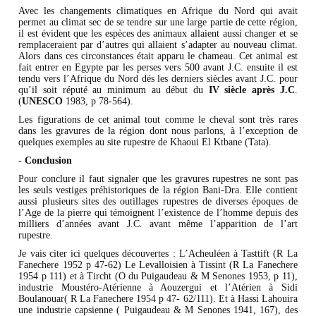
Avec les changements climatiques en Afrique du Nord qui avait
permet au climat sec de se tendre sur une large partie de cette région,
il est évident que les espèces des animaux allaient aussi changer et se
remplaceraient par d’autres qui allaient s’adapter au nouveau climat.
Alors dans ces circonstances était apparu le chameau. Cet animal est
fait entrer en Egypte par les perses vers 500 avant J.C. ensuite il est
tendu vers l’Afrique du Nord dés les derniers siècles avant J.C. pour
qu’il soit réputé au minimum au début du
IV siècle après J.C
.
(
UNESCO
1983, p 78-564).
Les figurations de cet animal tout comme le cheval sont très rares
dans les gravures de la région dont nous parlons, à l’exception de
quelques exemples au site rupestre de Khaoui El Ktbane (Tata).
-
Conclusion
Pour conclure il faut signaler que les gravures rupestres ne sont pas
les seuls vestiges préhistoriques de la région Bani-Dra. Elle contient
aussi plusieurs sites des outillages rupestres de diverses époques de
l’Age de la pierre qui témoignent l’existence de l’homme depuis des
milliers d’années avant J.C. avant même l’apparition de l’art
rupestre.
Je vais citer ici quelques découvertes : L’Acheuléen à Tasttift (R La
Fanechere 1952 p 47-62) Le Levalloisien à Tissint (R La Fanechere
1954 p 111) et à Tircht (O du Puigaudeau & M Senones 1953, p 11),
industrie Moustéro-Atérienne à Aouzergui et l’Atérien à Sidi
Boulanouar( R La Fanechere 1954 p 47- 62/111). Et à Hassi Lahouira
une industrie capsienne ( Puigaudeau & M Senones 1941, 167), des