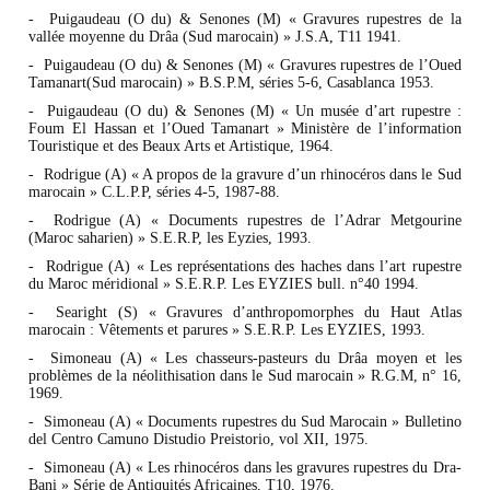
- Puigaudeau (O du) & Senones (M) « Gravures rupestres de la
vallée moyenne du Drâa (Sud marocain) » J.S.A, T11 1941.
- Puigaudeau (O du) & Senones (M) « Gravures rupestres de l’Oued
Tamanart(Sud marocain) » B.S.P.M, séries 5-6, Casablanca 1953.
- Puigaudeau (O du) & Senones (M) « Un musée d’art rupestre :
Foum El Hassan et l’Oued Tamanart » Ministère de l’information
Touristique et des Beaux Arts et Artistique, 1964.
- Rodrigue (A) « A propos de la gravure d’un rhinocéros dans le Sud
marocain » C.L.P.P, séries 4-5, 1987-88.
- Rodrigue (A) « Documents rupestres de l’Adrar Metgourine
(Maroc saharien) » S.E.R.P, les Eyzies, 1993.
- Rodrigue (A) « Les représentations des haches dans l’art rupestre
du Maroc méridional » S.E.R.P. Les EYZIES bull. n°40 1994.
- Searight (S) « Gravures d’anthropomorphes du Haut Atlas
marocain : Vêtements et parures » S.E.R.P. Les EYZIES, 1993.
- Simoneau (A) « Les chasseurs-pasteurs du Drâa moyen et les
problèmes de la néolithisation dans le Sud marocain » R.G.M, n° 16,
1969.
- Simoneau (A) « Documents rupestres du Sud Marocain » Bulletino
del Centro Camuno Distudio Preistorio, vol XII, 1975.
- Simoneau (A) « Les rhinocéros dans les gravures rupestres du Dra-
Bani » Série de Antiquités Africaines, T10, 1976.