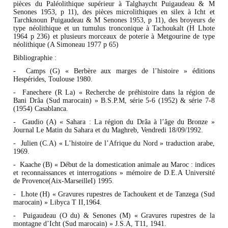
pièces du Paléolithique supérieur à Talghaycht Puigaudeau & M
Senones 1953, p 11), des pièces microlithiques en silex à Icht et
Tarchknoun Puigaudeau & M Senones 1953, p 11), des broyeurs de
type néolithique et un tumulus tronconique à Tachoukalt (H Lhote
1964 p 236) et plusieurs morceaux de poterie à Metgourine de type
néolithique (A Simoneau 1977 p 65)
Bibliographie :
- Camps (G) « Berbère aux marges de l’histoire » éditions
Hespérides, Toulouse 1980.
- Fanechere (R La) « Recherche de préhistoire dans la région de
Bani Drâa (Sud marocain) » B.S.P.M, série 5-6 (1952) & série 7-8
(1954) Casablanca.
- Gaudio (A) « Sahara : La région du Drâa à l’âge du Bronze »
Journal Le Matin du Sahara et du Maghreb, Vendredi 18/09/1992.
- Julien (C.A) « L’histoire de l’Afrique du Nord » traduction arabe,
1969.
- Kaache (B) « Début de la domestication animale au Maroc : indices
et reconnaissances et interrogations » mémoire de D.E.A Université
de Provence(Aix-MarseilleI) 1995.
- Lhote (H) « Gravures rupestres de Tachoukent et de Tanzega (Sud
marocain) » Libyca T II,1964.
- Puigaudeau (O du) & Senones (M) « Gravures rupestres de la
montagne d’Icht (Sud marocain) » J.S.A, T11, 1941.