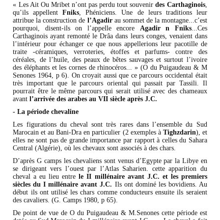
« Les Ait Ou Mribet n’ont pas perdu tout souvenir
des
Carthaginois
,
qu’ils appellent
Fniks
, Phéniciens. Une de leurs traditions leur
attribue la construction de
l’Agadir
au sommet de la montagne...c’est
pourquoi, disent-ils on l’appelle encore
Agadir n Fniks
...Ces
Carthaginois ayant remonté le Drâa dans leurs conges, venaient dans
l’intérieur pour échanger ce que nous appellerions leur pacotille de
traite -céramiques, verroteries, étoffes et parfums- contre des
céréales, de l’huile, des peaux de bêtes sauvages et surtout l’ivoire
des éléphants et les cornes de rhinocéros... » (O du Puigaudeau & M
Senones 1964, p 6). On croyait aussi que ce parcours occidental était
très important que le parcours oriental qui passait par Tassili. Il
pourrait être le même parcours qui serait utilisé avec des chameaux
avant
l’arrivée des arabes au VII siècle après J.C.
- La période chevaline
Les figurations du cheval sont très rares dans l’ensemble du Sud
Marocain et au Bani-Dra en particulier (2 exemples à
Tighzdarin
), et
elles ne sont pas de grande importance par rapport à celles du Sahara
Central (Algérie), où les chevaux sont associés à des chars.
D’après G camps les chevaliens sont venus d’Egypte par la Libye en
se dirigeant vers l’ouest par l’Atlas Saharien. cette apparition du
cheval a eu lieu entre
le II millénaire avant J.C. et les premiers
siècles du I millénaire avant J.C.
Ils ont dominé les bovidiens. Au
début ils ont utilisé les chars comme conducteurs ensuite ils seraient
des cavaliers. (G. Camps 1980, p 65).
De point de vue de O du Puigaudeau & M.Senones cette période est