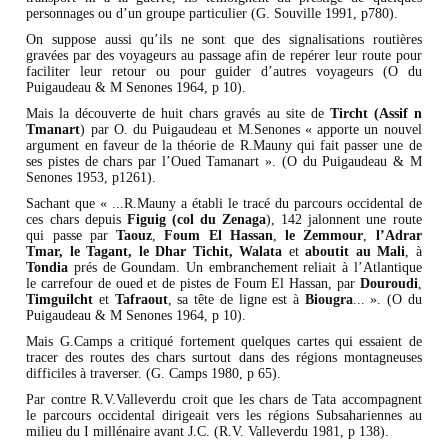
personnages ou d’un groupe particulier (G. Souville 1991, p780).
On suppose aussi qu’ils ne sont que des signalisations routières
gravées par des voyageurs au passage afin de repérer leur route pour
faciliter leur retour ou pour guider d’autres voyageurs (O du
Puigaudeau & M Senones 1964, p 10).
Mais la découverte de huit chars gravés au site de
Tircht (Assif n
Tmanart
) par O. du Puigaudeau et M.Senones « apporte un nouvel
argument en faveur de la théorie de R.Mauny qui fait passer une de
ses pistes de chars par l’Oued Tamanart ». (O du Puigaudeau & M
Senones 1953, p1261).
Sachant que « ...R.Mauny a établi le tracé du parcours occidental de
ces chars depuis
Figuig
(col du Zenaga
), 142 jalonnent une route
qui passe par
Taouz
,
Foum
El
Hassan
,
le
Zemmour
,
l’Adrar
Tmar, le Tagant, le Dhar Tichit,
Walata
et
aboutit au Mali
, à
Tondia
prés de Goundam. Un embranchement reliait à l’Atlantique
le carrefour de oued et de pistes de Foum El Hassan, par
Douroudi
,
Timguilcht
et
Tafraout
, sa tête de ligne est à
Biougra
... ». (O du
Puigaudeau & M Senones 1964, p 10).
Mais G.Camps a critiqué fortement quelques cartes qui essaient de
tracer des routes des chars surtout dans des régions montagneuses
difficiles à traverser. (G. Camps 1980, p 65).
Par contre R.V.Valleverdu croit que les chars de Tata accompagnent
le parcours occidental dirigeait vers les régions Subsahariennes au
milieu du I millénaire avant J.C. (R.V. Valleverdu 1981, p 138).