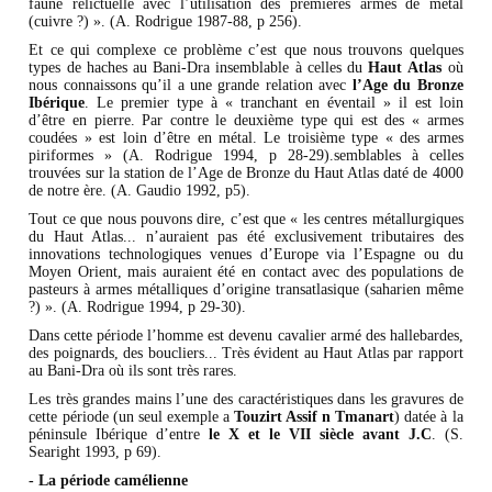
faune relictuelle avec l’utilisation des premières armes de métal
(cuivre ?) ». (A. Rodrigue 1987-88, p 256).
Et ce qui complexe ce problème c’est que nous trouvons quelques
types de haches au Bani-Dra insemblable à celles du
Haut
Atlas
où
nous connaissons qu’il a une grande relation avec
l’Age du Bronze
Ibérique
. Le premier type à « tranchant en éventail » il est loin
d’être en pierre. Par contre le deuxième type qui est des « armes
coudées » est loin d’être en métal. Le troisième type « des armes
piriformes » (A. Rodrigue 1994, p 28-29).semblables à celles
trouvées sur la station de l’Age de Bronze du Haut Atlas daté de 4000
de notre ère. (A. Gaudio 1992, p5).
Tout ce que nous pouvons dire, c’est que « les centres métallurgiques
du Haut Atlas... n’auraient pas été exclusivement tributaires des
innovations technologiques venues d’Europe via l’Espagne ou du
Moyen Orient, mais auraient été en contact avec des populations de
pasteurs à armes métalliques d’origine transatlasique (saharien même
?) ». (A. Rodrigue 1994, p 29-30).
Dans cette période l’homme est devenu cavalier armé des hallebardes,
des poignards, des boucliers... Très évident au Haut Atlas par rapport
au Bani-Dra où ils sont très rares.
Les très grandes mains l’une des caractéristiques dans les gravures de
cette période (un seul exemple a
Touzirt Assif n Tmanart
) datée à la
péninsule Ibérique d’entre
le X et le VII siècle avant J.C
. (S.
Searight 1993, p 69).
- La période camélienne