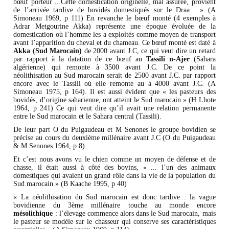
bœuf porteur ...Cette domestication originelle, mal assurée, provient
de l’arrivée tardive de bovidés domestiqués sur le Draa... » (A
Simoneau 1969, p 111) En revanche le bœuf monté (4 exemples à
Adrar Metgourine Akka) représente une époque évoluée de la
domestication où l’homme les a exploités comme moyen de transport
avant l’apparition du cheval et du chameau. Ce bœuf monté est daté à
Akka (Sud Marocain)
de 2000 avant J.C, ce qui veut dire un retard
par rapport à la datation de ce bœuf au
Tassili n-Ajer
(Sahara
algérienne) qui remonte à 3500 avant J.C. De ce point la
néolithisation au Sud marocain serait de 2500 avant J.C. par rapport
encore avec le Tassili où elle remonte au à 4000 avant J.C. (A
Simoneau 1975, p 164). Il est aussi évident que « les pasteurs des
bovidés, d’origine saharienne, ont atteint le Sud marocain » (H Lhote
1964, p 241) Ce qui veut dire qu’il avait une relation permanente
entre le Sud marocain et le Sahara central (Tassili).
De leur part O du Puigaudeau et M Senones le groupe bovidien se
précise au cours du deuxième millénaire avant J.C (O du Puigaudeau
& M Senones 1964, p 8)
Et c’est nous avons vu le chien comme un moyen de défense et de
chasse, il était aussi à côté des bovins, « ... l’un des animaux
domestiques qui avaient un grand rôle dans la vie de la population du
Sud marocain » (B Kaache 1995, p 40)
« La néolithisation du Sud marocain est donc tardive : la vague
bovidienne du 3ème millénaire touche au monde encore
mésolithique
: l’élevage commence alors dans le Sud marocain, mais
le pasteur se modèle sur le chasseur qui conserve ses caractéristiques