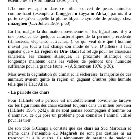
essentielles » (A Simoneau 1969, p 114).
L’homme est apparu dans ce milieu couvert de peaux animales
comme habit (exemple à
Tamggert n tâyyalin Akka
), parfois il a
porté ce qu’on appelle la plume libyenne symbole de prestige chez
imazighen
(C.A.Julien 1969, p 60)
En fin, malgré la domination bovidienne sur les figurations, il y a
une présence de quelques caractéristiques de la période précédente
(rhinocéros, éléphants, autruches...), ce qui veut dire que l’homme
n’avait pas tout à fait changé son mode de vie. D’ailleurs il faut
signaler que «
La région de Dra- Bani
fut refuge pour les chasseurs
sahariens, les chaînes atlasiques, la proximité atlantique ont
longtemps maintenu dans les vallées de piémont une humidité
suffisante pour la grande faune. » (A Simoneau 1976, p 30).
Mais avec la dégradation du climat et la sécheresse, la majorité de ces
animaux avaient quitté la région en gagnant d’autres plus humide
telle que le Haut Atlas.
- La période des chars
Pour H.Lhote cette période est indubitablement bovidienne tardive
car les figurations des chars existent toujours dans un milieu bovidien
(H.Lhote 1964, p242), ils ne sont jamais accompagnés d’homme ou
d’animaux, ce qui pose un problème pour connaître l’animal utilisé
pour les tirer.
De son côté G.Camps a constaté que ces chars au Sud Marocain et
même dans l’ensemble du
Maghreb
ne sont pas destinés ni au
transport ni à la guerre, ils témoignent du prestige de quelques