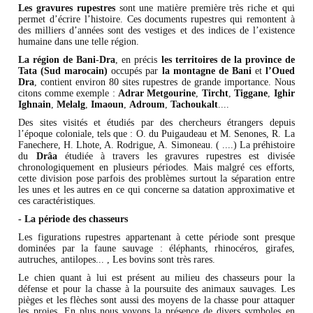
Les gravures rupestres
sont une matière première très riche et qui
permet d’écrire l’histoire. Ces documents rupestres qui remontent à
des milliers d’années sont des vestiges et des indices de l’existence
humaine dans une telle région.
La région de Bani-Dra
, en précis
les territoires de la province de
Tata (Sud marocain)
occupés par
la montagne de Bani
et
l’Oued
Dra
, contient environ 80 sites rupestres de grande importance. Nous
citons comme exemple :
Adrar Metgourine
,
Tircht
,
Tiggane
,
Ighir
Ighnain
,
Melalg
,
Imaoun
,
Adroum
,
Tachoukalt
....
Des sites visités et étudiés par des chercheurs étrangers depuis
l’époque coloniale, tels que : O. du Puigaudeau et M. Senones, R. La
Fanechere, H. Lhote, A. Rodrigue, A. Simoneau. ( ....) La préhistoire
du
Drâa
étudiée à travers les gravures rupestres est divisée
chronologiquement en plusieurs périodes. Mais malgré ces efforts,
cette division pose parfois des problèmes surtout la séparation entre
les unes et les autres en ce qui concerne sa datation approximative et
ces caractéristiques.
- La période des chasseurs
Les figurations rupestres appartenant à cette période sont presque
dominées par la faune sauvage : éléphants, rhinocéros, girafes,
autruches, antilopes... , Les bovins sont très rares.
Le chien quant à lui est présent au milieu des chasseurs pour la
défense et pour la chasse à la poursuite des animaux sauvages. Les
pièges et les flèches sont aussi des moyens de la chasse pour attaquer
les proies. En plus nous voyons la présence de divers symboles en