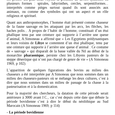
plusieurs formes : spirales, labyrinthes, cercles, serpentiformes...
interprétés comme pièges surtout quand ils sont associés aux
animaux, ou comme des symboles qui ont un aspect et un rôle
religieux et spirituel.
Quant aux anthropomorphes, l’homme était présenté comme chasseur
de la faune sauvage en les attaquant par les arcs, les flèches, les
haches polis... A propos de l’habit de l’homme, constituait d’un étui
phallique tenu par une ceinture qui supporte à l’arrière une queue
d’animal, A.Simoneau a affirmé que « Les Egyptiens prédynastiques
et leurs voisins de
Libye
se contentent d’un étui phallique, tenu par
une ceinture qui supporte à l’arrière une queue d’animal : Ce costume
de « sauvage » qui disparaît de la basse vallée du Nil au début de la
monarchie
pharaonique
, persiste chez les Libyens pasteurs de la
steppe désertique qui n’ont pas chargé de genre de vie » (A Simoneau
1969, p 102).
L’apparition de quelques figurations des bovins au milieu des
chasseurs a été interprétée par A Simoneau que nous sommes dans un
milieu des chasseurs-pasteurs où se mélange les deux cultures, c’est à
dire que nous sommes dans un milieu de passage de la chasse à la
pasteurisation et à la domestication.
Pour la majorité des chercheurs, la datation de cette période serait
antérieure à 3000 avant J.C., car c’est depuis cette date que débute la
période bovidienne c’est à dire le début du néolithique au Sud
Marocain (A Simoneau 1969, p 114)
- La période bovidienne