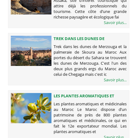
Assaka, site d’intérêt touristique qui
attire déjà les professionnels du
tourisme. Cette côte d’une grande
richesse paysagère et écologique fai
Savoir plus...
TREK DANS LES DUNES DE
MERZOUGA ET LA PALMERAIE DE
Trek dans les dunes de Merzouga et la
SKOURA AU MAROC
palmeraie de Skoura au Maroc Aux
portes du désert du Sahara se trouvent
les dunes de Merzouga. C'est l'un des
deux plus grands ergs du Maroc avec
celui de Chegaga mais c'est ic
Savoir plus...
LES PLANTES AROMATIQUES ET
MÉDICINALES AU MAROC
Les plantes aromatiques et médicinales
au Maroc Le Maroc dispose d’un
patrimoine de près de 800 plantes
aromatiques et médicinales, ce qui en
fait le 12e exportateur mondial. Les
plantes aromatiques et
Savoir plus...