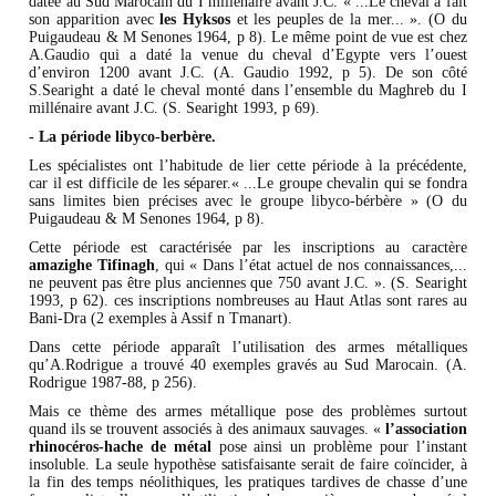
datée au Sud Marocain du I millénaire avant J.C. « ...Le cheval a fait
son apparition avec
les Hyksos
et les peuples de la mer... ». (O du
Puigaudeau & M Senones 1964, p 8). Le même point de vue est chez
A.Gaudio qui a daté la venue du cheval d’Egypte vers l’ouest
d’environ 1200 avant J.C. (A. Gaudio 1992, p 5). De son côté
S.Searight a daté le cheval monté dans l’ensemble du Maghreb du I
millénaire avant J.C. (S. Searight 1993, p 69).
- La période libyco-berbère.
Les spécialistes ont l’habitude de lier cette période à la précédente,
car il est difficile de les séparer.« ...Le groupe chevalin qui se fondra
sans limites bien précises avec le groupe libyco-bérbère » (O du
Puigaudeau & M Senones 1964, p 8).
Cette période est caractérisée par les inscriptions au caractère
amazighe
Tifinagh
, qui « Dans l’état actuel de nos connaissances,...
ne peuvent pas être plus anciennes que 750 avant J.C. ». (S. Searight
1993, p 62). ces inscriptions nombreuses au Haut Atlas sont rares au
Bani-Dra (2 exemples à Assif n Tmanart).
Dans cette période apparaît l’utilisation des armes métalliques
qu’A.Rodrigue a trouvé 40 exemples gravés au Sud Marocain. (A.
Rodrigue 1987-88, p 256).
Mais ce thème des armes métallique pose des problèmes surtout
quand ils se trouvent associés à des animaux sauvages. «
l’association
rhinocéros-hache de métal
pose ainsi un problème pour l’instant
insoluble. La seule hypothèse satisfaisante serait de faire coïncider, à
la fin des temps néolithiques, les pratiques tardives de chasse d’une