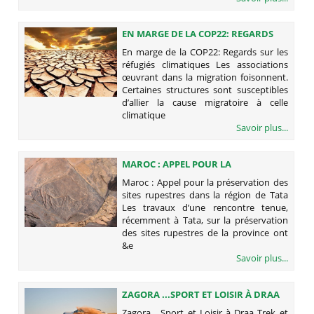
EN MARGE DE LA COP22: REGARDS
SUR LES RÉFUGIÉS CLIMATIQUES
En marge de la COP22: Regards sur les
réfugiés climatiques Les associations
œuvrant dans la migration foisonnent.
Certaines structures sont susceptibles
d’allier la cause migratoire à celle
climatique
Savoir plus...
MAROC : APPEL POUR LA
PRÉSERVATION DES SITES RUPESTRES
Maroc : Appel pour la préservation des
DANS LA RÉGION DE TATA
sites rupestres dans la région de Tata
Les travaux d’une rencontre tenue,
récemment à Tata, sur la préservation
des sites rupestres de la province ont
&e
Savoir plus...
ZAGORA ...SPORT ET LOISIR À DRAA
Zagora ...Sport et Loisir à Draa Trek et