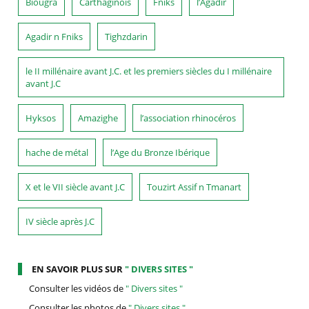
Biougra
Carthaginois
Fniks
l’Agadir
Agadir n Fniks
Tighzdarin
le II millénaire avant J.C. et les premiers siècles du I millénaire
avant J.C
Hyksos
Amazighe
l’association rhinocéros
hache de métal
l’Age du Bronze Ibérique
X et le VII siècle avant J.C
Touzirt Assif n Tmanart
IV siècle après J.C
EN SAVOIR PLUS SUR
" DIVERS SITES "
Consulter les vidéos de
" Divers sites "
Consulter les photos de
" Divers sites "