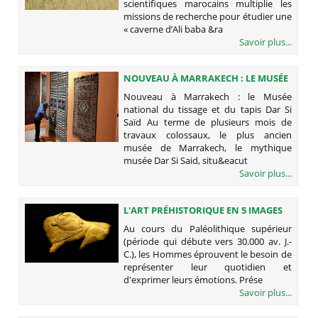
scientifiques marocains multiplie les
missions de recherche pour étudier une
« caverne d’Ali baba &ra
Savoir plus...
NOUVEAU À MARRAKECH : LE MUSÉE
NATIONAL DU TISSAGE ET DU TAPIS
Nouveau à Marrakech : le Musée
DAR SI SAÏD
national du tissage et du tapis Dar Si
Saïd Au terme de plusieurs mois de
travaux colossaux, le plus ancien
musée de Marrakech, le mythique
musée Dar Si Said, situ&eacut
Savoir plus...
L'ART PRÉHISTORIQUE EN 5 IMAGES
EXCEPTIONNELLES
Au cours du Paléolithique supérieur
(période qui débute vers 30.000 av. J.-
C.), les Hommes éprouvent le besoin de
représenter leur quotidien et
d'exprimer leurs émotions. Prése
Savoir plus...