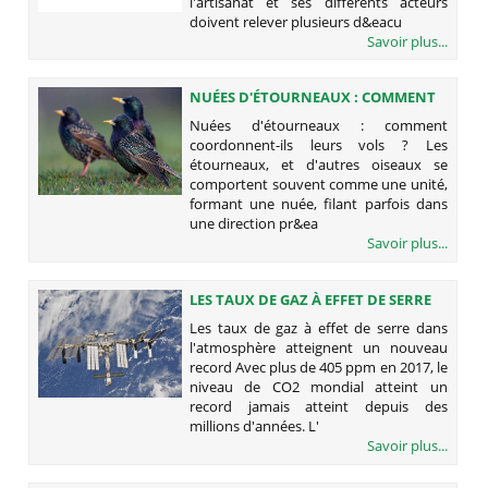
l'artisanat et ses différents acteurs
doivent relever plusieurs d&eacu
Savoir plus...
NUÉES D'ÉTOURNEAUX : COMMENT
COORDONNENT-ILS LEURS VOLS ?
Nuées d'étourneaux : comment
coordonnent-ils leurs vols ? Les
étourneaux, et d'autres oiseaux se
comportent souvent comme une unité,
formant une nuée, filant parfois dans
une direction pr&ea
Savoir plus...
LES TAUX DE GAZ À EFFET DE SERRE
DANS L'ATMOSPHÈRE ATTEIGNENT
Les taux de gaz à effet de serre dans
UN NOUVEAU RECORD
l'atmosphère atteignent un nouveau
record Avec plus de 405 ppm en 2017, le
niveau de CO2 mondial atteint un
record jamais atteint depuis des
millions d'années. L'
Savoir plus...