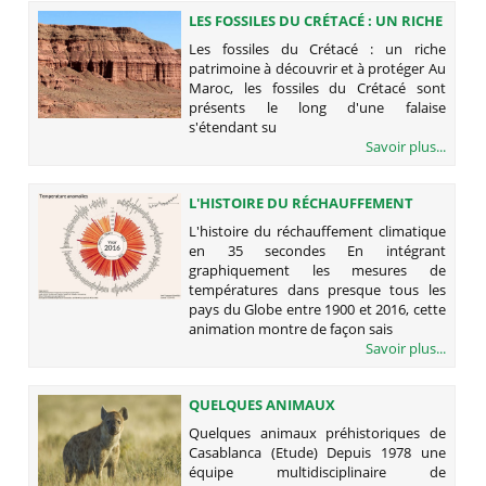
LES FOSSILES DU CRÉTACÉ : UN RICHE
PATRIMOINE À DÉCOUVRIR ET À
Les fossiles du Crétacé : un riche
PROTÉGER
patrimoine à découvrir et à protéger Au
Maroc, les fossiles du Crétacé sont
présents le long d'une falaise
s'étendant su
Savoir plus...
L'HISTOIRE DU RÉCHAUFFEMENT
CLIMATIQUE EN 35 SECONDES
L'histoire du réchauffement climatique
en 35 secondes En intégrant
graphiquement les mesures de
températures dans presque tous les
pays du Globe entre 1900 et 2016, cette
animation montre de façon sais
Savoir plus...
QUELQUES ANIMAUX
PRÉHISTORIQUES DE CASABLANCA
Quelques animaux préhistoriques de
(ETUDE)
Casablanca (Etude) Depuis 1978 une
équipe multidisciplinaire de