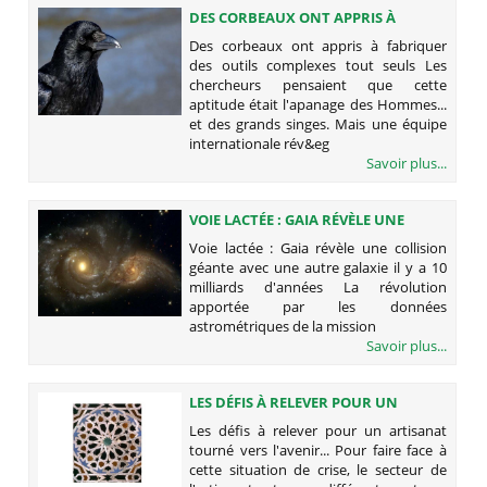
DES CORBEAUX ONT APPRIS À
FABRIQUER DES OUTILS COMPLEXES
Des corbeaux ont appris à fabriquer
TOUT SEULS
des outils complexes tout seuls Les
chercheurs pensaient que cette
aptitude était l'apanage des Hommes...
et des grands singes. Mais une équipe
internationale rév&eg
Savoir plus...
VOIE LACTÉE : GAIA RÉVÈLE UNE
COLLISION GÉANTE AVEC UNE AUTRE
Voie lactée : Gaia révèle une collision
GALAXIE IL Y A 10 MILLIARDS
géante avec une autre galaxie il y a 10
D'ANNÉES
milliards d'années La révolution
apportée par les données
astrométriques de la mission
Savoir plus...
LES DÉFIS À RELEVER POUR UN
ARTISANAT TOURNÉ VERS
Les défis à relever pour un artisanat
L'AVENIR...
tourné vers l'avenir... Pour faire face à
cette situation de crise, le secteur de