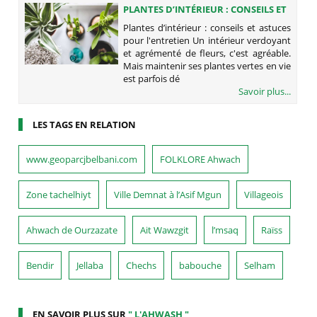
PLANTES D’INTÉRIEUR : CONSEILS ET
ASTUCES POUR L'ENTRETIEN
Plantes d’intérieur : conseils et astuces
pour l'entretien Un intérieur verdoyant
et agrémenté de fleurs, c'est agréable.
Mais maintenir ses plantes vertes en vie
est parfois dé
Savoir plus...
LES TAGS EN RELATION
www.geoparcjbelbani.com
FOLKLORE Ahwach
Zone tachelhiyt
Ville Demnat à l’Asif Mgun
Villageois
Ahwach de Ourzazate
Ait Wawzgit
l’msaq
Raïss
Bendir
Jellaba
Chechs
babouche
Selham
EN SAVOIR PLUS SUR
" L'AHWASH "