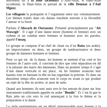
autrement dit à
la zone tachelhiyt
(l’Anti-Atlas, le Haut-Atlas
occidental, le Haut-Atlas et partant de la
ville Demnat à l’Asif
Mgun
)
Les villageois
la pratiquent et l’organisent entre eux volontairement.
Les thèmes traités dans ces danses touchent souvent à la fécondité
l’amour et la fierté.
Parlons d’
Ahwach de Ourzazate
. Présenté principalement par “
Ait
Wawzgit
”. Il s’agit d’une danse mixte (homme et femme) avec un
rythme et un combat entre femmes et hommes avec les paroles,
appelé
l’msaq
.
Le groupe se compose d’un chef de chant ou d’un
Raïss
(en arabe),
un improvisateur ou deux, un groupe de tambourinaires et deux
groupe de danseurs hommes et femmes.
Pour ce qui est de la danse, les homme se mettent d’un coté et les
femmes de l’autre coté, il convient de dire que cette séparation est dû
à la jalousie des maris des danseuses. Dans un premier temps il s’agit
d’une danse verticale et sur place, où les femmes avancent leur
bassins tout en baissant la tête en bas regardant la poitrine. Et dans un
deuxième temps elles avancent tout le corps en avant ce qui produit
un rejet de la tête en arrière, et ainsi de suite.
Quand aux hommes, ils sont assis vers le feu entrain de jouer sur leur
instruments traditionnels appelés en arabe “
Bendir
”. Et c’est là que le
Rais jette un crie vers le ciel annonçant à la fois le thème et la
préparation à la danse.
Le style vestimentaire est un détail immanquable pour donner à la