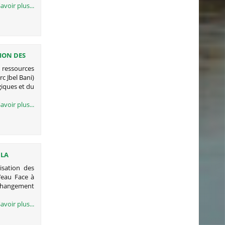
avoir plus...
ION DES
UD DU
 ressources
c Jbel Bani)
giques et du
avoir plus...
 LA
 LA
lisation des
’eau Face à
u changement
avoir plus...