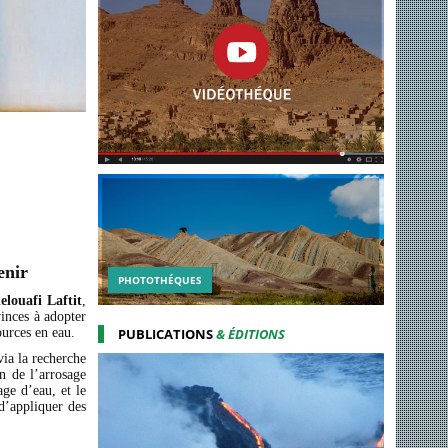
enir
PHOTOTHÉQUES
elouafi Laftit
,
vinces à adopter
ources en eau.
PUBLICATIONS
& ÉDITIONS
ia la recherche
on de l’arrosage
age d’eau, et le
d’appliquer des