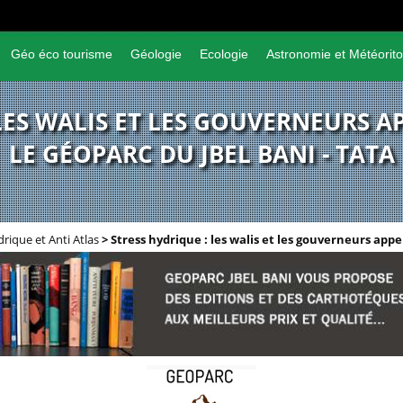
Géo éco tourisme
Géologie
Ecologie
Astronomie et Météorito
LES WALIS ET LES GOUVERNEURS A
LE GÉOPARC DU JBEL BANI - TATA
rique et Anti Atlas
>
Stress hydrique : les walis et les gouverneurs appe