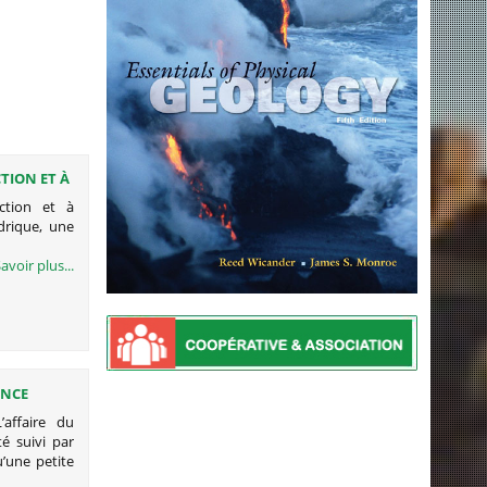
TION ET À
ction et à
drique, une
avoir plus...
ANCE
’affaire du
é suivi par
u’une petite