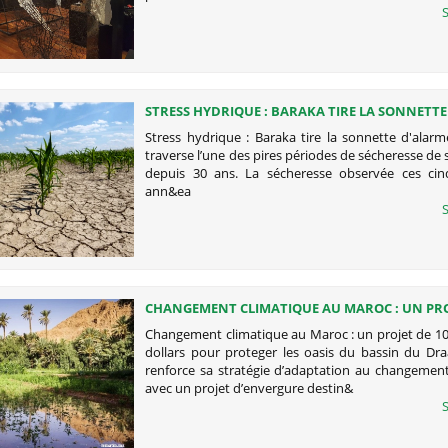
S
STRESS HYDRIQUE : BARAKA TIRE LA SONNETT
Stress hydrique : Baraka tire la sonnette d'alar
traverse l’une des pires périodes de sécheresse de 
depuis 30 ans. La sécheresse observée ces cin
ann&ea
S
CHANGEMENT CLIMATIQUE AU MAROC : UN PRO
MILLIONS DE DOLLARS POUR PROTEGER LES OA
Changement climatique au Maroc : un projet de 10
BASSIN DU DRAA
dollars pour proteger les oasis du bassin du Dr
renforce sa stratégie d’adaptation au changement
avec un projet d’envergure destin&
S