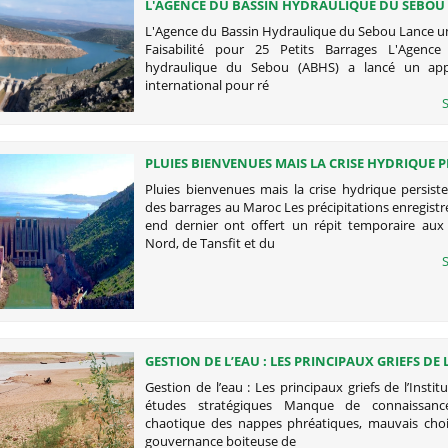
L'AGENCE DU BASSIN HYDRAULIQUE DU SEBOU
UNE ÉTUDE DE FAISABILITÉ POUR 25 PETITS BA
L'Agence du Bassin Hydraulique du Sebou Lance u
Faisabilité pour 25 Petits Barrages L'Agence
hydraulique du Sebou (ABHS) a lancé un appe
international pour ré
S
PLUIES BIENVENUES MAIS LA CRISE HYDRIQUE PE
SITUATION DES BARRAGES AU MAROC
Pluies bienvenues mais la crise hydrique persiste
des barrages au Maroc Les précipitations enregistr
end dernier ont offert un répit temporaire aux
Nord, de Tansfit et du
S
GESTION DE L’EAU : LES PRINCIPAUX GRIEFS DE 
ROYAL DES ÉTUDES STRATÉGIQUES
Gestion de l’eau : Les principaux griefs de l’Instit
études stratégiques Manque de connaissance
chaotique des nappes phréatiques, mauvais choix
gouvernance boiteuse de