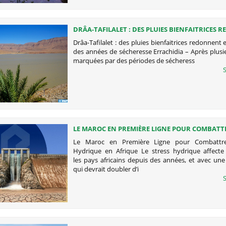
DRÂA-TAFILALET : DES PLUIES BIENFAITRICES
ESPOIR APRÈS DES ANNÉES DE SÉCHERESSE
Drâa-Tafilalet : des pluies bienfaitrices redonnent 
des années de sécheresse Errachidia – Après plus
marquées par des périodes de sécheress
S
LE MAROC EN PREMIÈRE LIGNE POUR COMBATT
STRESS HYDRIQUE EN AFRIQUE
Le Maroc en Première Ligne pour Combattre
Hydrique en Afrique Le stress hydrique affect
les pays africains depuis des années, et avec un
qui devrait doubler d’i
S