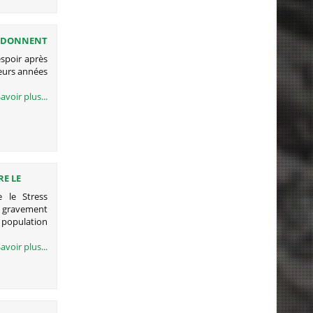
 REDONNENT
espoir après
ieurs années
avoir plus...
RE LE
 le Stress
e gravement
e population
avoir plus...