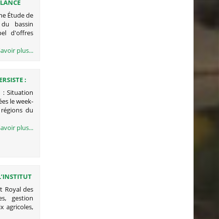
 LANCE
RRAGES
ne Étude de
 du bassin
l d'offres
avoir plus...
RSISTE :
 : Situation
ées le week-
 régions du
avoir plus...
L’INSTITUT
ut Royal des
s, gestion
 agricoles,