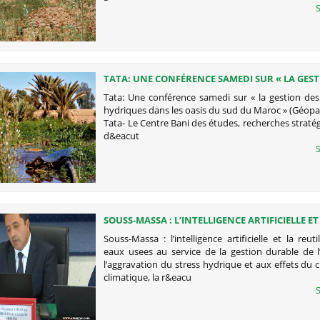
S
TATA: UNE CONFÉRENCE SAMEDI SUR « LA GEST
RESSOURCES HYDRIQUES DANS LES OASIS DU S
Tata: Une conférence samedi sur « la gestion des
MAROC » (GÉOPARC JBEL BANI)
hydriques dans les oasis du sud du Maroc » (Géopar
Tata- Le Centre Bani des études, recherches straté
d&eacut
S
SOUSS-MASSA : L’INTELLIGENCE ARTIFICIELLE ET
REUTILISATION DES EAUX USEES AU SERVICE DE
Souss-Massa : l’intelligence artificielle et la reuti
GESTION DURABLE DE L’EAU
eaux usees au service de la gestion durable de l
l’aggravation du stress hydrique et aux effets d
climatique, la r&eacu
S