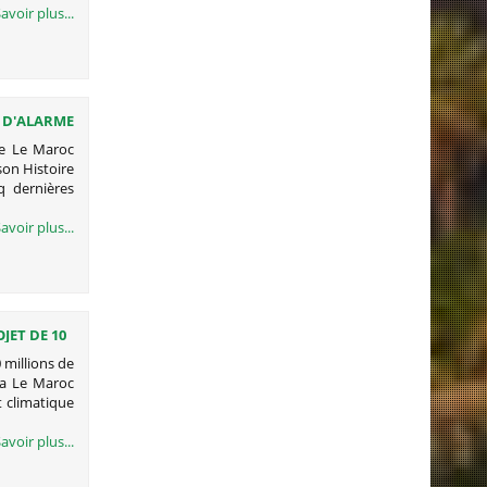
avoir plus...
E D'ALARME
me Le Maroc
son Histoire
q dernières
avoir plus...
JET DE 10
SIS DU
 millions de
aa Le Maroc
 climatique
avoir plus...