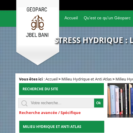
Accueil
Qu'est ce qu'un Géoparc
STRESS HYDRIQUE : 
Vous êtes ici
:
Accueil
>
Milieu Hydrique et Anti Atlas
>
Milieu Hyd
RECHERCHE DU SITE
Recherche avancée / Spécifique
MILIEU HYDRIQUE ET ANTI ATLAS