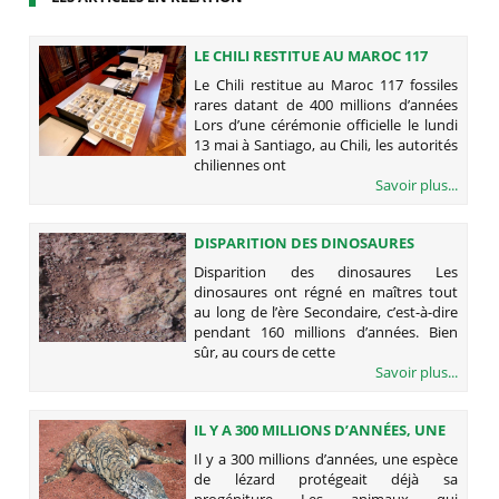
LE CHILI RESTITUE AU MAROC 117
FOSSILES RARES DATANT DE 400
Le Chili restitue au Maroc 117 fossiles
MILLIONS D’ANNÉES
rares datant de 400 millions d’années
Lors d’une cérémonie officielle le lundi
13 mai à Santiago, au Chili, les autorités
chiliennes ont
Savoir plus...
DISPARITION DES DINOSAURES
Disparition des dinosaures Les
dinosaures ont régné en maîtres tout
au long de l’ère Secondaire, c’est-à-dire
pendant 160 millions d’années. Bien
sûr, au cours de cette
Savoir plus...
IL Y A 300 MILLIONS D’ANNÉES, UNE
ESPÈCE DE LÉZARD PROTÉGEAIT DÉJÀ
Il y a 300 millions d’années, une espèce
SA PROGÉNITURE
de lézard protégeait déjà sa
progéniture Les animaux qui