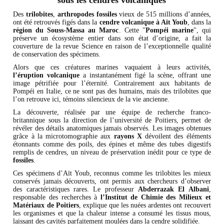
sous les cendres volcaniques
Des
trilobites
,
arthropodes fossiles
vieux de 515 millions d’années,
ont été retrouvés figés dans la
cendre volcanique à Aït Youb
, dans la
région du Souss-Massa au Maroc
. Cette "
Pompéi marine
", qui
préserve un écosystème entier dans son état d’origine, a fait la
couverture de la revue Science en raison de l’exceptionnelle qualité
de conservation des spécimens.
Alors que ces créatures marines vaquaient à leurs activités,
l’éruption volcanique
a instantanément figé la scène, offrant une
image pétrifiée pour l’éternité. Contrairement aux habitants de
Pompéi en Italie, ce ne sont pas des humains, mais des trilobites que
l’on retrouve ici, témoins silencieux de la vie ancienne.
La découverte, réalisée par une équipe de recherche franco-
britannique sous la direction de l’université de Poitiers, permet de
révéler des détails anatomiques jamais observés. Les images obtenues
grâce à la microtomographie aux
rayons X
dévoilent des éléments
étonnants comme des poils, des épines et même des tubes digestifs
remplis de cendres, un niveau de préservation inédit pour ce type de
fossiles
.
Ces spécimens d’Aït Youb, reconnus comme les trilobites les mieux
conservés jamais découverts, ont permis aux chercheurs d’observer
des caractéristiques rares. Le professeur
Abderrazak El Albani
,
responsable des recherches à
l’Institut de Chimie des Milieux et
Matériaux de Poitiers
, explique que les nuées ardentes ont recouvert
les organismes et que la chaleur intense a consumé les tissus mous,
laissant des cavités parfaitement moulées dans la cendre solidifiée.