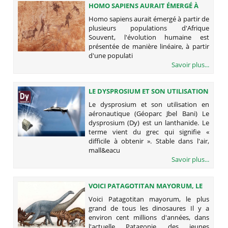
HOMO SAPIENS AURAIT ÉMERGÉ À
PARTIR DE PLUSIEURS POPULATIONS
Homo sapiens aurait émergé à partir de
D'AFRIQUE
plusieurs populations d'Afrique
Souvent, l'évolution humaine est
présentée de manière linéaire, à partir
d'une populati
Savoir plus...
LE DYSPROSIUM ET SON UTILISATION
EN AÉRONAUTIQUE (GÉOPARC JBEL
Le dysprosium et son utilisation en
BANI)
aéronautique (Géoparc Jbel Bani) Le
dysprosium (Dy) est un lanthanide. Le
terme vient du grec qui signifie «
difficile à obtenir ». Stable dans l'air,
mall&eacu
Savoir plus...
VOICI PATAGOTITAN MAYORUM, LE
PLUS GRAND DE TOUS LES
Voici Patagotitan mayorum, le plus
DINOSAURES
grand de tous les dinosaures Il y a
environ cent millions d'années, dans
l'actuelle Patagonie, des jeunes