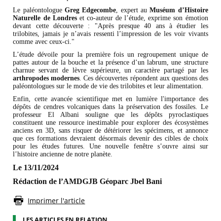
Le paléontologue
Greg Edgecombe
, expert au
Muséum d’Histoire
Naturelle de Londres
et co-auteur de l’étude, exprime son émotion
devant cette découverte : "Après presque 40 ans à étudier les
trilobites, jamais je n’avais ressenti l’impression de les voir vivants
comme avec ceux-ci."
L’étude dévoile pour la première fois un regroupement unique de
pattes autour de la bouche et la présence d’un labrum, une structure
charnue servant de lèvre supérieure, un caractère partagé par les
arthropodes modernes
. Ces découvertes répondent aux questions des
paléontologues sur le mode de vie des trilobites et leur alimentation.
Enfin, cette avancée scientifique met en lumière l'importance des
dépôts de cendres volcaniques dans la préservation des fossiles. Le
professeur El Albani souligne que les dépôts pyroclastiques
constituent une ressource inestimable pour explorer des écosystèmes
anciens en 3D, sans risquer de détériorer les spécimens, et annonce
que ces formations devraient désormais devenir des cibles de choix
pour les études futures. Une nouvelle fenêtre s’ouvre ainsi sur
l’histoire ancienne de notre planète.
Le 13/11/2024
Rédaction de l’AMDGJB Géoparc Jbel Bani
Imprimer l'article
LES ARTICLES EN RELATION