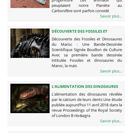
peuplaient notre Planète au
Carbonifère sont parfois considé
Savoir plus...
DÉCOUVERTE DES FOSSILES ET
DINOSAURES DU MAROC : UNE
Découverte des Fossiles et Dinosaures
BANDE-DESSINÉE SCIENTIFIQUE
du Maroc : Une Bande-Dessinée
SIGNÉE BOUILLON DE CULTURE
Scientifique Signée Bouillon de Culture
Avec sa première bande dessinée
intitulée Fossiles et dinosaures du
Maroc, la mais
Savoir plus...
L’ALIMENTATION DES DINOSAURES
RÉVÉLÉE PAR LE CALCIUM DE LEURS
L’alimentation des dinosaures révélée
DENTS
par le calcium de leurs dents Une étude
publiée aujourd’hui 11 avril 2018 dans la
revue Proceedings of the Royal Society
of London B rév&egra
Savoir plus...