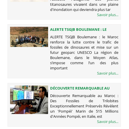
titanosaures vivaient dans une plaine
d'inondation qui deviendra plus tar
Savoir plus...
ALERTE TSGJB BOULEMANE : LE
MAROC RENFORCE LA LUTTE
ALERTE TSGJB Boulemane : le Maroc
CONTRE LE TRAFIC DE FOSSILES DE
renforce la lutte contre le trafic de
DINOSAURES ET MISE SUR UN FUTUR
fossiles de dinosaures et mise sur un
GEOPARC UNESCO
futur geoparc UNESCO La région de
Boulemane, dans le Moyen Atlas,
s’impose comme l’un des plus
important
Savoir plus...
DÉCOUVERTE REMARQUABLE AU
MAROC : DES FOSSILES DE
Découverte Remarquable au Maroc :
TRILOBITES EXCEPTIONNELLEMENT
Des Fossiles de Trilobites
PRÉSERVÉS RÉVÈLENT UN 'POMPÉI'
Exceptionnellement Préservés Révèlent
MARIN DE 515 MILLIONS D'ANNÉES
un 'Pompéi' Marin de 515 Millions
d'Années Pompéi, en Italie, est
Savoir plus...