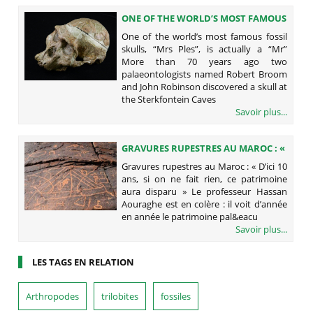
ONE OF THE WORLD’S MOST FAMOUS
FOSSIL SKULLS, “MRS PLES”, IS
One of the world’s most famous fossil
ACTUALLY A “MR”
skulls, “Mrs Ples”, is actually a “Mr”
More than 70 years ago two
palaeontologists named Robert Broom
and John Robinson discovered a skull at
the Sterkfontein Caves
Savoir plus...
GRAVURES RUPESTRES AU MAROC : «
D’ICI 10 ANS, SI ON NE FAIT RIEN, CE
Gravures rupestres au Maroc : « D’ici 10
PATRIMOINE AURA DISPARU »
ans, si on ne fait rien, ce patrimoine
aura disparu » Le professeur Hassan
Aouraghe est en colère : il voit d’année
en année le patrimoine pal&eacu
Savoir plus...
LES TAGS EN RELATION
Arthropodes
trilobites
fossiles