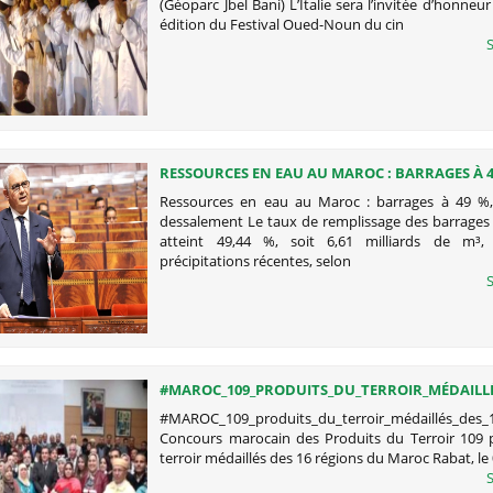
(Géoparc Jbel Bani) L’Italie sera l’invitée d’honneu
édition du Festival Oued-Noun du cin
S
RESSOURCES EN EAU AU MAROC : BARRAGES À 4
SUR LE DESSALEMENT
Ressources en eau au Maroc : barrages à 49 %,
dessalement Le taux de remplissage des barrages
atteint 49,44 %, soit 6,61 milliards de m³,
précipitations récentes, selon
S
#MAROC_109_PRODUITS_DU_TERROIR_MÉDAILL
#MAROC_109_produits_du_terroir_médaillés_des_
Concours marocain des Produits du Terroir 109 
terroir médaillés des 16 régions du Maroc Rabat, l
S