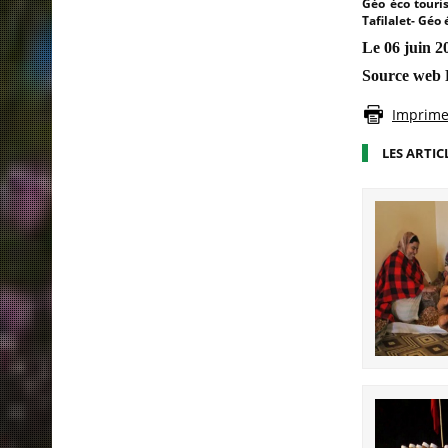
Géo éco touri
Tafilalet- Géo
Le 06 juin 2
Source web P
Imprimer
LES ARTIC