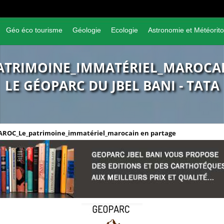
Géo éco tourisme
Géologie
Ecologie
Astronomie et Météorito
ATRIMOINE_IMMATÉRIEL_MAROCAI
LE GÉOPARC DU JBEL BANI - TATA
ROC_Le_patrimoine_immatériel_marocain en partage