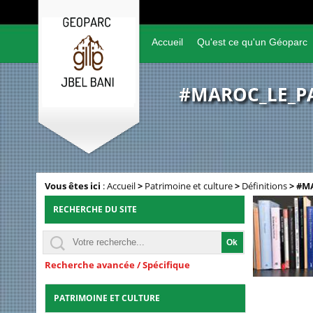
Accueil
Qu'est ce qu'un Géoparc
#MAROC_LE_P
Vous êtes ici
:
Accueil
>
Patrimoine et culture
>
Définitions
>
#MA
RECHERCHE DU SITE
Recherche avancée / Spécifique
PATRIMOINE ET CULTURE