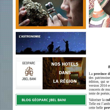
La
province 
des patrimoine
édition, qui s
version 2014 es
concerts de mus
tente de poésie,
BLOG GÉOPARC JBEL BANI
Valoriser la
cu
Telle est l’am
cette belle
pro