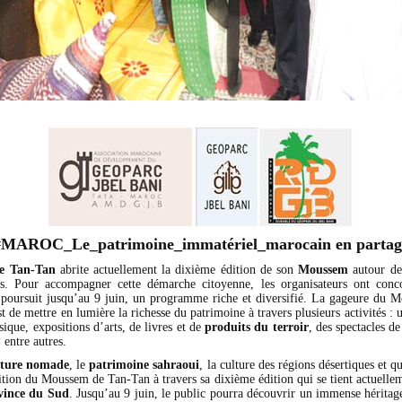
#MAROC_Le_patrimoine_immatériel_marocain en partag
de Tan-Tan
abrite actuellement la dixième édition de son
Moussem
autour de 
s. Pour accompagner cette démarche citoyenne, les organisateurs ont conc
e poursuit jusqu’au 9 juin, un programme riche et diversifié. La gageure du 
t de mettre en lumière la richesse du patrimoine à travers plusieurs activités : 
ique, expositions d’arts, de livres et de
produits du terroir
, des spectacles de
 entre autres.
lture nomade
, le
patrimoine sahraoui
, la culture des régions désertiques et q
bition du Moussem de Tan-Tan à travers sa dixième édition qui se tient actuelle
vince du Sud
. Jusqu’au 9 juin, le public pourra découvrir un immense héritag