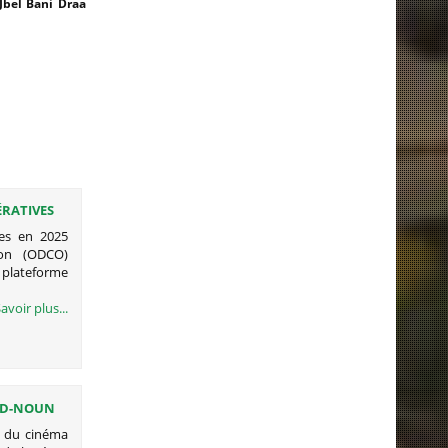
Jbel Bani Draa
RATIVES
es en 2025
ion (ODCO)
 plateforme
avoir plus...
UED-NOUN
n du cinéma