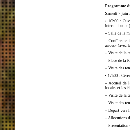
Progr
Samedi 7 juin 
• 10h00 : Ouve
international»
– Salle de la m
– Conférence i
arides» (avec l
– Visite de la 
– Place de la P
– Visite des te
• 17h00 : Cérém
– Accueil de l
locales et les él
– Visite de la 
– Visite des te
– Départ vers la
– Allocutions 
– Présentation 