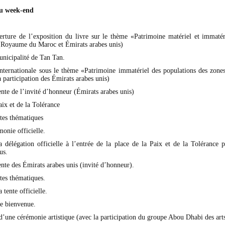
amme du week-end
:
rture de l’exposition du livre sur le thème «Patrimoine matériel et immatéri
 (Royaume du Maroc et Émirats arabes unis)
unicipalité de Tan Tan.
nternationale sous le thème «Patrimoine immatériel des populations des zones
a participation des Émirats arabes unis)
tente de l’invité d’honneur (Émirats arabes unis)
aix et de la Tolérance
ntes thématiques
onie officielle.
a délégation officielle à l’entrée de la place de la Paix et de la Tolérance pa
us.
tente des Émirats arabes unis (invité d’honneur).
ntes thématiques.
 tente officielle.
de bienvenue.
d’une cérémonie artistique (avec la participation du groupe Abou Dhabi des arts