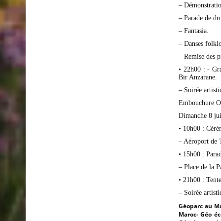
– Démonstration
– Parade de dro
– Fantasia.
– Danses folklo
– Remise des pr
• 22h00 : - Gr
Bir Anzarane.
– Soirée artist
Embouchure O
Dimanche 8 jui
• 10h00 : Céré
– Aéroport de 
• 15h00 : Parad
– Place de la P
• 21h00 : Tente
– Soirée artisti
Géoparc au Ma
Maroc- Géo éc