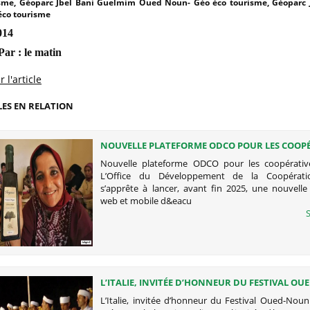
sme, Géoparc Jbel Bani Guelmim Oued Noun- Géo éco tourisme, Géoparc 
 éco tourisme
014
ar : le matin
 l'article
LES EN RELATION
NOUVELLE PLATEFORME ODCO POUR LES COOPÉ
EN 2025
Nouvelle plateforme ODCO pour les coopérativ
L’Office du Développement de la Coopérat
s’apprête à lancer, avant fin 2025, une nouvelle
web et mobile d&eacu
S
L’ITALIE, INVITÉE D’HONNEUR DU FESTIVAL O
DU CINÉMA (GÉOPARC JBEL BANI)
L’Italie, invitée d’honneur du Festival Oued-Nou