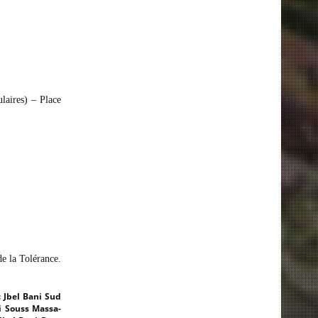
laires) – Place
de la Tolérance.
 Jbel Bani Sud
i Souss Massa-