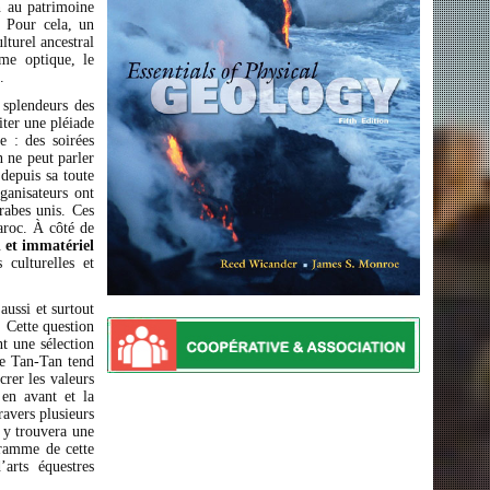
n au patrimoine
. Pour cela, un
lturel ancestral
ême optique, le
.
splendeurs des
iter une pléiade
e : des soirées
n ne peut parler
depuis sa toute
ganisateurs ont
rabes unis. Ces
aroc. À côté de
 et immatériel
 culturelles et
aussi et surtout
. Cette question
t une sélection
de Tan-Tan tend
crer les valeurs
 en avant et la
ravers plusieurs
n y trouvera une
gramme de cette
’arts équestres