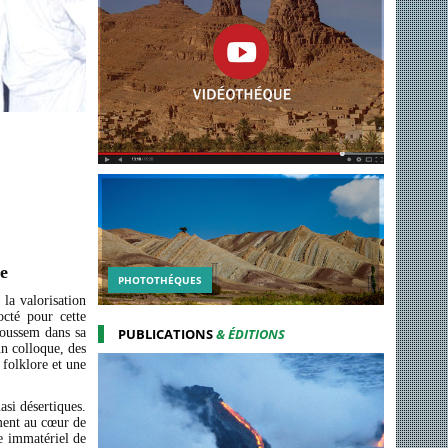
e
PHOTOTHÉQUES
la valorisation
octé pour cette
Moussem dans sa
PUBLICATIONS
& ÉDITIONS
un colloque, des
 folklore et une
uasi désertiques.
ment au cœur de
e immatériel de