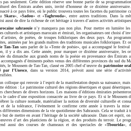
is pas seulement. Cette édition réserve une bonne partie de sa programmatio
culturel des Émirats arabes unis, invité d'honneur de ce dixième anniversaire
nsacré à ce pays frère, où le public trouvera toutes les facettes du patrimoine cu
La
Skara
», «
Sadou
» et «
Taghrouda
», entre autres traditions. Dans la m
i aussi de dire la richesse de cet héritage à travers d’autres activités artistiques
arocaine sahraouie
n’y manquera pas non plus. Pour mettre en lumière les 
s culturels et artistiques marocain et émirati, les organisateurs ont choisi d’inv
 d’artistes, de poètes, de troupes folkloriques des deux pays. Au programm
dites, animées par les grands maîtres des traditions musicales folkloriques. Et o
e Tan-Tan
sans parler de la «Tente de poésie», qui a accompagné le festival 
on, il y a dix ans. Cette année, pour marquer ce dixième anniversaire, les or
rnée du dimanche aux grands noms de la poésie en provenance des Émirats a
t accompagnés d’éminents poètes venus des différentes provinces du sud du M
ivités, le Moussem de Tan-Tan, classé en 2005 chef-d’œuvre du
patrimoine oral
é par l’Unesco
, dans sa version 2014, prévoit aussi une série d’activités
rsifiées.
un colloque qui renvoie à l’esprit de la manifestation depuis sa naissance, mais 
te édition : Le patrimoine culturel des régions désertiques et quasi désertiques
urs chercheurs de divers horizons. Les maisons d’éditions émiraties présenteron
s le cadre d’une exposition consacrée au livre de ce pays. Et si le Moussem 
lébrer la culture nomade, matérialiser la notion de diversité culturelle et consa
 et de la tolérance, l’évènement le confirme cette année à travers la mise
s différentes dimensions de la vie quotidienne des Sahraouis. Cela se traduit à t
le but de mettre en avant l’héritage de la société sahraouie. Dans cet esprit, o
 œuvres d’art des plasticiens de la région, et des produits du terroir. Le pro
end aussi des courses de chameaux et des spectacles de «
Tbourida
», d