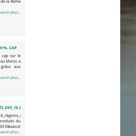
r de la 8ème
avoir plus...
9 %, CAP
 cap sur le
 au Maroc a
 grâce aux
avoir plus...
ÉS_DES_16_RÉGIONS_DU_MAROC
16_régions_du_Maroc
produits du
e 03 D&eacut
avoir plus...