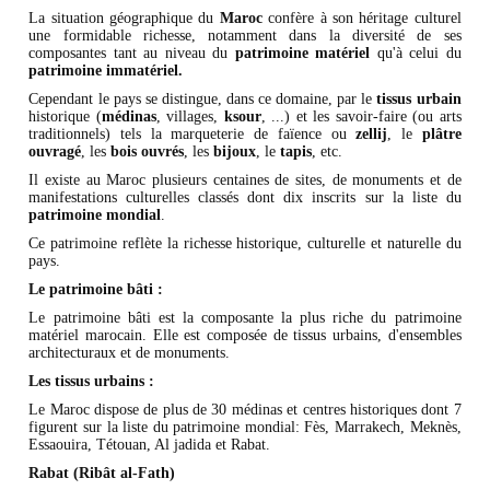
La situation géographique du
Maroc
confère à son héritage culturel
une formidable richesse, notamment dans la diversité de ses
composantes tant au niveau du
patrimoine
matériel
qu'à celui du
patrimoine immatériel.
Cependant le pays se distingue, dans ce domaine, par le
tissus urbain
historique (
médinas
, villages,
ksour
, ...) et les savoir-faire (ou arts
traditionnels) tels la marqueterie de faïence ou
zellij
, le
plâtre
ouvragé
, les
bois ouvrés
, les
bijoux
, le
tapis
, etc.
Il existe au Maroc plusieurs centaines de sites, de monuments et de
manifestations culturelles classés dont dix inscrits sur la liste du
patrimoine mondial
.
Ce patrimoine reflète la richesse historique, culturelle et naturelle du
pays.
Le patrimoine bâti :
Le patrimoine bâti est la composante la plus riche du patrimoine
matériel marocain. Elle est composée de tissus urbains, d'ensembles
architecturaux et de monuments.
Les tissus urbains :
Le Maroc dispose de plus de 30 médinas et centres historiques dont 7
figurent sur la liste du patrimoine mondial: Fès, Marrakech, Meknès,
Essaouira, Tétouan, Al jadida et Rabat.
Rabat (Ribât al-Fath)