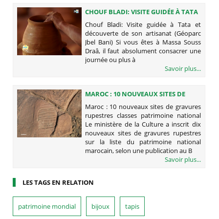
CHOUF BLADI: VISITE GUIDÉE À TATA
ET DÉCOUVERTE DE SON ARTISANAT
Chouf Bladi: Visite guidée à Tata et
(GÉOPARC JBEL BANI)
découverte de son artisanat (Géoparc
Jbel Bani) Si vous êtes à Massa Souss
Draâ, il faut absolument consacrer une
journée ou plus à
Savoir plus...
MAROC : 10 NOUVEAUX SITES DE
GRAVURES RUPESTRES CLASSES
Maroc : 10 nouveaux sites de gravures
PATRIMOINE NATIONAL
rupestres classes patrimoine national
Le ministère de la Culture a inscrit dix
nouveaux sites de gravures rupestres
sur la liste du patrimoine national
marocain, selon une publication au B
Savoir plus...
LES TAGS EN RELATION
patrimoine mondial
bijoux
tapis