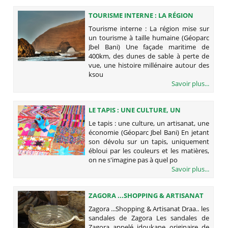
TOURISME INTERNE : LA RÉGION
MISE SUR UN TOURISME À TAILLE
Tourisme interne : La région mise sur
HUMAINE (GÉOPARC JBEL BANI)
un tourisme à taille humaine (Géoparc
Jbel Bani) Une façade maritime de
400km, des dunes de sable à perte de
vue, une histoire millénaire autour des
ksou
Savoir plus...
LE TAPIS : UNE CULTURE, UN
ARTISANAT, UNE ÉCONOMIE
Le tapis : une culture, un artisanat, une
(GÉOPARC JBEL BANI)
économie (Géoparc Jbel Bani) En jetant
son dévolu sur un tapis, uniquement
ébloui par les couleurs et les matières,
on ne s'imagine pas à quel po
Savoir plus...
ZAGORA ...SHOPPING & ARTISANAT
DRAA..
Zagora ...Shopping & Artisanat Draa.. les
sandales de Zagora Les sandales de
Zagora appelé idoukane originaire de