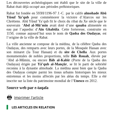
Les découvertes archéologiques ont établi que le site de la ville de
Rabat était déjà occupé aux périodes préhistoriques.
Rabat fut fondée en 593H/1196-97 J.-C. par le calife
almohade Abû
Yûsuf Ya’qub
pour commémorer la victoire d’Alarcos sur les
Chrétiens. Abû Yûsuf Ya’qub fit le choix du ribat du Xe siècle que le
souverain ‘
Abd al-Mû’min
avait doté d’une
qasaba
alimentée en
eau par l’aqueduc d’
Aïn Ghabûla
. Cette forteresse, construite en
1150, connue aujourd’hui sous le nom de
Qasba
des
Oudayas
, est
l’origine de la ville de Rabat.
La ville ancienne se compose de la médina, de la célèbre Qasba des
Oudayas, des remparts avec leurs portes, de la Mosquée Hassan avec
son minaret (la Tour Hassan) et du
site de Chella
. Aux portes
monumentales de nobles proportions, telle
Bâb Rouah
, élevée par
‘Abd al-Mûmin, ou encore
Bâb al-Kabîr
(Porte de la Qasba des
Oudayas) érigée par
Yâ’qub al-Mançûr
, se lit le parti de sobriété
reconnu à la dynastie almohade. La médina aussi bien que la Qasba
des Oudayas compte parmi les tissus urbains historiques les mieux
entretenus et les moins affectés par les aléas du temps. Elle a été
.
inscrite sur la liste du patrimoine mondial de l’
Unesco
en 2012
Source web par e-taqafa
Imprimer l'article
LES ARTICLES EN RELATION