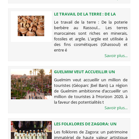
LE TRAVAIL DE LA TERRE : DE LA
POTERIE BERBÈRE AU RASSOUL...
Le travail de la terre : De la poterie
berbère au Rassoul... Les terres
marocaines sont riches en minerais,
fossiles et argile. L'argile est utilisée à
des fins cosmétiques (Ghassoul) et
entre é
Savoir plus...
GUELMIM VEUT ACCUEILLIR UN
MILLION DE TOURISTES (GÉOPARC
Guelmim veut accueillir un million de
JBEL BANI)
touristes (Géoparc Jbel Bani) La région
de Guelmim ambitionne d’accueillir un
million de touristes à l’Horizon 2020, à
la faveur des potentialités t
Savoir plus...
LES FOLKLORES DE ZAGORA: UN
PATRIMOINE IMMATÉRIEL DE HAUTE
Les folklores de Zagora: un patrimoine
VALEUR ARTISTIQUE
immatériel de haute valeur artistique