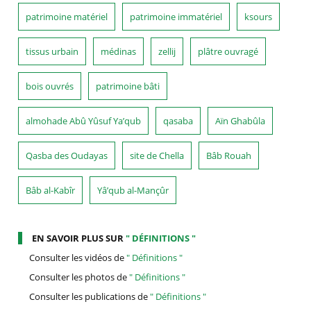
patrimoine matériel
patrimoine immatériel
ksours
tissus urbain
médinas
zellij
plâtre ouvragé
bois ouvrés
patrimoine bâti
almohade Abû Yûsuf Ya’qub
qasaba
Aïn Ghabûla
Qasba des Oudayas
site de Chella
Bâb Rouah
Bâb al-Kabîr
Yâ’qub al-Mançûr
EN SAVOIR PLUS SUR
" DÉFINITIONS "
Consulter les vidéos de
" Définitions "
Consulter les photos de
" Définitions "
Consulter les publications de
" Définitions "