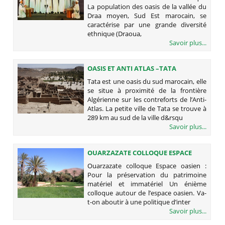
La population des oasis de la vallée du
Draa moyen, Sud Est marocain, se
caractérise par une grande diversité
ethnique (Draoua,
Savoir plus...
OASIS ET ANTI ATLAS –TATA
Tata est une oasis du sud marocain, elle
se situe à proximité de la frontière
Algérienne sur les contreforts de l’Anti-
Atlas. La petite ville de Tata se trouve à
289 km au sud de la ville d&rsqu
Savoir plus...
OUARZAZATE COLLOQUE ESPACE
OASIEN : POUR LA PRÉSERVATION
Ouarzazate colloque Espace oasien :
DU PATRIMOINE MATÉRIEL ET
Pour la préservation du patrimoine
IMMATÉRIEL
matériel et immatériel Un énième
colloque autour de l’espace oasien. Va-
t-on aboutir à une politique d’inter
Savoir plus...