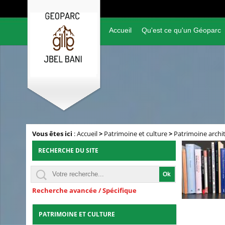
Accueil
Qu'est ce qu'un Géoparc
Vous êtes ici
:
Accueil
>
Patrimoine et culture
>
Patrimoine archi
RECHERCHE DU SITE
Recherche avancée / Spécifique
PATRIMOINE ET CULTURE