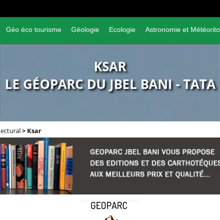
Géo éco tourisme
Géologie
Ecologie
Astronomie et Météorito
KSAR
LE GÉOPARC DU JBEL BANI - TATA
tectural
>
Ksar