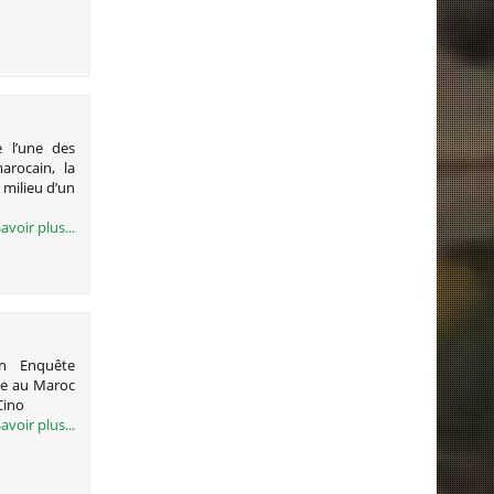
 l’une des
arocain, la
milieu d’un
avoir plus...
N
en Enquête
de au Maroc
Cino
avoir plus...