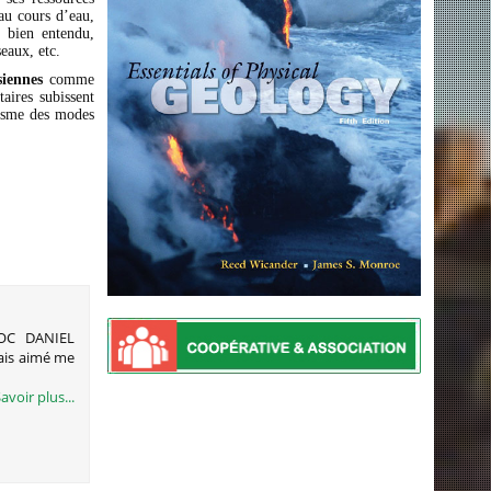
au cours d’eau,
, bien entendu,
seaux, etc.
siennes
comme
aires subissent
nisme des modes
OC DANIEL
is aimé me
avoir plus...