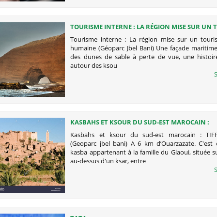
TOURISME INTERNE : LA RÉGION MISE SUR UN
À TAILLE HUMAINE (GÉOPARC JBEL BANI)
Tourisme interne : La région mise sur un touris
humaine (Géoparc Jbel Bani) Une façade maritim
des dunes de sable à perte de vue, une histoire
autour des ksou
S
KASBAHS ET KSOUR DU SUD-EST MAROCAIN :
TIFFOULTOUTE (GEOPARC JBEL BANI)
Kasbahs et ksour du sud-est marocain : TI
(Geoparc jbel bani) A 6 km d’Ouarzazate. C'est
kasba appartenant à la famille du Glaoui, située s
au-dessus d'un ksar, entre
S