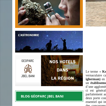
Le terme «
Ks
vernaculaire c
igherman)
en
un
établissem
d’une aggloméra
ci est généra
parfaitement a
BLOG GÉOPARC JBEL BANI
deux porte con
essentiel qui i
des concurrenc