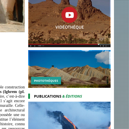
PHOTOTHÉQUES
ble construction
s (Ighrem (pl.
PUBLICATIONS
& ÉDITIONS
re, c’est-à-dire
l s’agit encore
muraille. Celle-
 architectural
 possède une ou
titue l’élément
’histoire, connu
 ses ressources