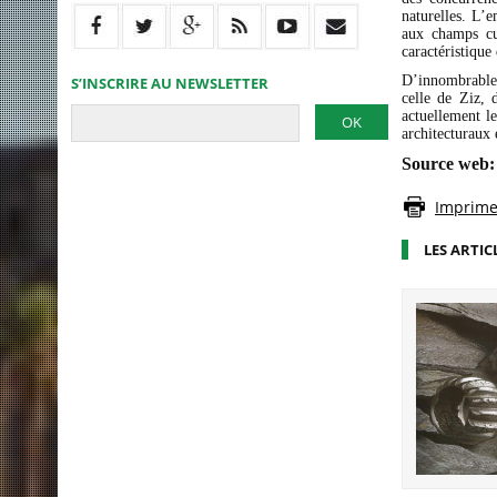
naturelles. L
aux champs cul
caractéristique
D’innombrable
S’INSCRIRE AU NEWSLETTER
celle de Ziz, 
actuellement l
architecturaux
Source web: 
Imprimer
LES ARTIC