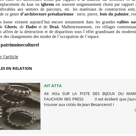
’emplacement du ksar ou
ighrem
est souvent soigneusement choisi par rapport 
tivables aux sentiers de parcours, etc. les matériaux de construction sont
 de ce genre
d’architecture présaharienne
: terre, pierre,
bois du palmier
, ro
s ksour existent aujourd’hui encore notamment dans les grandes
vallées oa
de
Gheris
, de
Dades
et de
Draâ
. Malheureusement, ces villages communaut
es affres de la destruction et de disparition sous l’effet grandissant du moder
 et des changements des modes de l’occupation de l’espace.
patrimoineculturel
 l'article
LES EN RELATION
AIT ATTA
Ait Atta SUR LA PISTE DES BIJOUX DU MAR
FAUCHON IBIS PRESS Il est évident que j’aura
trouver aux cotés de Jean Besancenot i
S