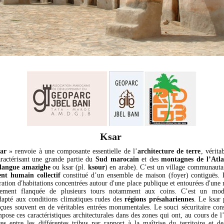
Ksar
ar
» renvoie à une composante essentielle de l’
architecture de terre
, vérita
aractérisant une grande partie du
Sud marocain
et des
montagnes de l’Atla
langue amazighe
ou ksar (pl.
ksour
) en arabe). C’est un village communautai
ent humain collectif
constitué d’un ensemble de maison (foyer) contiguës. I
tion d'habitations concentrées autour d'une place publique et entourées d'une 
lement flanquée de plusieurs tours notamment aux coins. C’est un mode
dapté aux conditions climatiques rudes des
régions présahariennes
. Le ksar
çues souvent en de véritables entrées monumentales. Le souci sécuritaire cons
mpose ces caractéristiques architecturales dans des zones qui ont, au cours de l
es entre les différentes tribus par rapport à la maîtrise du territoire et de