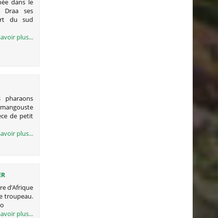
née dans le
e Draa ses
ert du sud
avoir plus...
ce de petit
avoir plus...
ER
re d’Afrique
de troupeau.
uo
avoir plus...