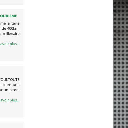
 TOURISME
me à taille
e de 400km,
 millénaire
avoir plus...
FFOULTOUTE
 encore une
ur un piton,
avoir plus...