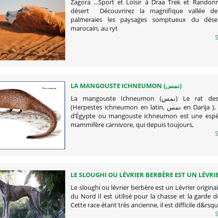
Zagora ...Sport et Loisir à Draa Trek et Randon
désert Découvrirez la magnifique vallée d
palmeraies les paysages somptueux du dés
marocain, au ryt
S
LA MANGOUSTE ICHNEUMON (نمس)
La mangouste Ichneumon (نمس) Le rat des pharaons
(Herpestes ichneumon en latin, نمس en Darija ), mangouste
d’Égypte ou mangouste ichneumon est une espè
mammifère carnivore, qui depuis toujours,
S
LE SLOUGHI OU LÉVRIER BERBÈRE EST UN LÉVRI
ORIGINAIRE D’AFRIQUE DU NORD
Le sloughi ou lévrier berbère est un Lévrier originai
du Nord Il est utilisé pour la chasse et la garde 
Cette race étant très ancienne, il est difficile d&rsq
S