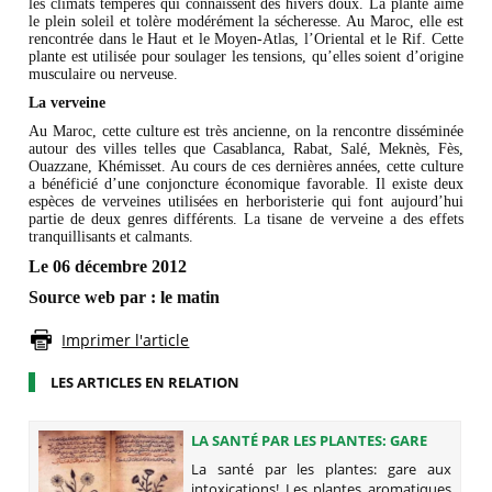
les climats tempérés qui connaissent des hivers doux. La plante aime
le plein soleil et tolère modérément la sécheresse. Au Maroc, elle est
rencontrée dans le Haut et le Moyen-Atlas, l’Oriental et le Rif. Cette
plante est utilisée pour soulager les tensions, qu’elles soient d’origine
musculaire ou nerveuse.
La verveine
Au Maroc, cette culture est très ancienne, on la rencontre disséminée
autour des villes telles que Casablanca, Rabat, Salé, Meknès, Fès,
Ouazzane, Khémisset. Au cours de ces dernières années, cette culture
a bénéficié d’une conjoncture économique favorable. Il existe deux
espèces de verveines utilisées en herboristerie qui font aujourd’hui
partie de deux genres différents. La tisane de verveine a des effets
tranquillisants et calmants.
Le 06 décembre 2012
Source web par : le matin
Imprimer l'article
LES ARTICLES EN RELATION
LA SANTÉ PAR LES PLANTES: GARE
AUX INTOXICATIONS!
La santé par les plantes: gare aux
intoxications! Les plantes aromatiques