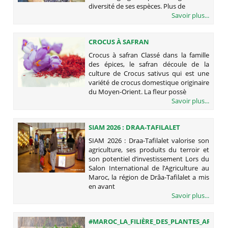
diversité de ses espèces. Plus de
Savoir plus...
CROCUS À SAFRAN
Crocus à safran Classé dans la famille
des épices, le safran découle de la
culture de Crocus sativus qui est une
variété de crocus domestique originaire
du Moyen-Orient. La fleur possè
Savoir plus...
SIAM 2026 : DRAA-TAFILALET
VALORISE SON AGRICULTURE, SES
SIAM 2026 : Draa-Tafilalet valorise son
PRODUITS DU TERROIR ET SON
agriculture, ses produits du terroir et
POTENTIEL D’INVESTISSEMENT
son potentiel d’investissement Lors du
Salon International de l’Agriculture au
Maroc, la région de Drâa-Tafilalet a mis
en avant
Savoir plus...
#MAROC_LA_FILIÈRE_DES_PLANTES_AROMA