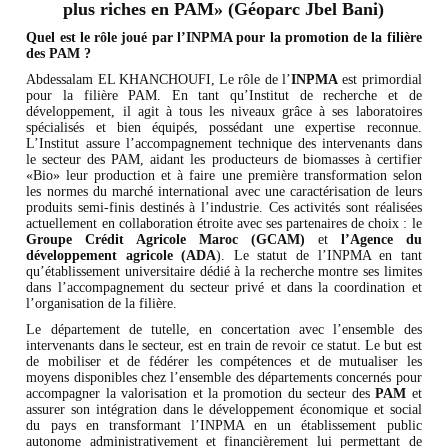
plus riches en PAM» (Géoparc Jbel Bani)
Quel est le rôle joué par l’INPMA pour la promotion de la filière
des PAM ?
Abdessalam EL KHANCHOUFI, Le rôle de l’
INPMA
est primordial
pour la filière PAM. En tant qu’Institut de recherche et de
développement, il agit à tous les niveaux grâce à ses laboratoires
spécialisés et bien équipés, possédant une expertise reconnue.
L’Institut assure l’accompagnement technique des intervenants dans
le secteur des PAM, aidant les producteurs de biomasses à certifier
«Bio» leur production et à faire une première transformation selon
les normes du marché international avec une caractérisation de leurs
produits semi-finis destinés à l’industrie. Ces activités sont réalisées
actuellement en collaboration étroite avec ses partenaires de choix : le
Groupe Crédit Agricole Maroc (GCAM)
et
l’Agence du
développement agricole (ADA
). Le statut de l’INPMA en tant
qu’établissement universitaire dédié à la recherche montre ses limites
dans l’accompagnement du secteur privé et dans la coordination et
l’organisation de la filière.
Le département de tutelle, en concertation avec l’ensemble des
intervenants dans le secteur, est en train de revoir ce statut. Le but est
de mobiliser et de fédérer les compétences et de mutualiser les
moyens disponibles chez l’ensemble des départements concernés pour
accompagner la valorisation et la promotion du secteur des
PAM
et
assurer son intégration dans le développement économique et social
du pays en transformant l’INPMA en un établissement public
autonome administrativement et financièrement lui permettant de