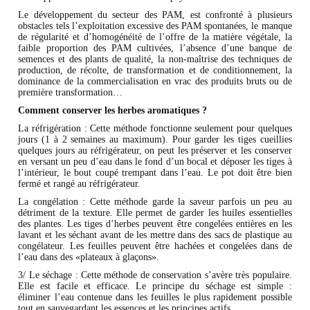
Le développement du secteur des PAM, est confronté à plusieurs
obstacles tels l’exploitation excessive des PAM spontanées, le manque
de régularité et d’homogénéité de l’offre de la matière végétale, la
faible proportion des PAM cultivées, l’absence d’une banque de
semences et des plants de qualité, la non-maîtrise des techniques de
production, de récolte, de transformation et de conditionnement, la
dominance de la commercialisation en vrac des produits bruts ou de
première transformation…
Comment conserver les herbes aromatiques ?
La réfrigération : Cette méthode fonctionne seulement pour quelques
jours (1 à 2 semaines au maximum). Pour garder les tiges cueillies
quelques jours au réfrigérateur, on peut les préserver et les conserver
en versant un peu d’eau dans le fond d’un bocal et déposer les tiges à
l’intérieur, le bout coupé trempant dans l’eau. Le pot doit être bien
fermé et rangé au réfrigérateur.
La congélation : Cette méthode garde la saveur parfois un peu au
détriment de la texture. Elle permet de garder les huiles essentielles
des plantes. Les tiges d’herbes peuvent être congelées entières en les
lavant et les séchant avant de les mettre dans des sacs de plastique au
congélateur. Les feuilles peuvent être hachées et congelées dans de
l’eau dans des «plateaux à glaçons».
3/ Le séchage : Cette méthode de conservation s’avère très populaire.
Elle est facile et efficace. Le principe du séchage est simple :
éliminer l’eau contenue dans les feuilles le plus rapidement possible
tout en sauvegardant les essences et les principes actifs.