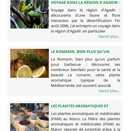
VOYAGE DANS LA RÉGION D'AGADIR :
DÉCOUVERTE D'UNE FAUNE ET FLORE
Voyage dans la région d'Agadir :
MENACÉES PAR LA DÉSERTIFICATION
découverte d'une faune et flore
menacées par la désertification Fin
août 2008, j'ai entrepris un voyage dans
la région d'Agadir, en particulier
Savoir plus...
LE ROMARIN, BIEN PLUS QU'UN
PARFUM POUR BARBECUE :
Le Romarin, bien plus qu'un parfum
DÉCOUVREZ SES NOMBREUX
pour barbecue : découvrez ses
BIENFAITS POUR LA SANTÉ ET LA
nombreux bienfaits pour la santé et la
BEAUTÉ
beauté Le romarin, cette plante
aromatique typique de la
Méditerranée, est souvent associ&
Savoir plus...
LES PLANTES AROMATIQUES ET
MÉDICINALES (PAM) AU MAROC
Les plantes aromatiques et médicinales
(PAM) au Maroc La filière des plantes
aromatiques et médicinales (PAM) au
Maroc regorge de potentiel grâce à la