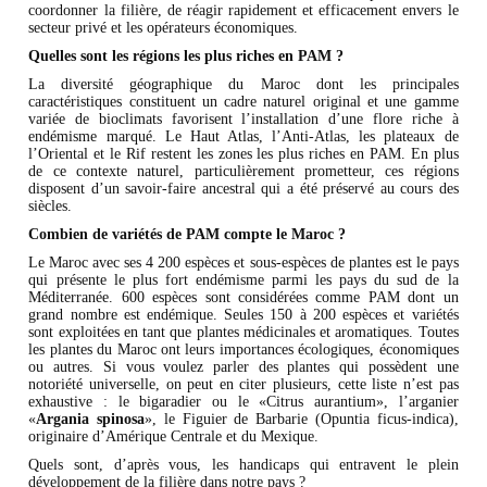
coordonner la filière, de réagir rapidement et efficacement envers le
secteur privé et les opérateurs économiques.
Quelles sont les régions les plus riches en PAM ?
La diversité géographique du Maroc dont les principales
caractéristiques constituent un cadre naturel original et une gamme
variée de bioclimats favorisent l’installation d’une flore riche à
endémisme marqué. Le Haut Atlas, l’Anti-Atlas, les plateaux de
l’Oriental et le Rif restent les zones les plus riches en PAM. En plus
de ce contexte naturel, particulièrement prometteur, ces régions
disposent d’un savoir-faire ancestral qui a été préservé au cours des
siècles.
Combien de variétés de PAM compte le Maroc ?
Le Maroc avec ses 4 200 espèces et sous-espèces de plantes est le pays
qui présente le plus fort endémisme parmi les pays du sud de la
Méditerranée. 600 espèces sont considérées comme PAM dont un
grand nombre est endémique. Seules 150 à 200 espèces et variétés
sont exploitées en tant que plantes médicinales et aromatiques. Toutes
les plantes du Maroc ont leurs importances écologiques, économiques
ou autres. Si vous voulez parler des plantes qui possèdent une
notoriété universelle, on peut en citer plusieurs, cette liste n’est pas
exhaustive : le bigaradier ou le «Citrus aurantium», l’arganier
«
Argania spinosa
», le Figuier de Barbarie (Opuntia ficus-indica),
originaire d’Amérique Centrale et du Mexique.
Quels sont, d’après vous, les handicaps qui entravent le plein
développement de la filière dans notre pays ?