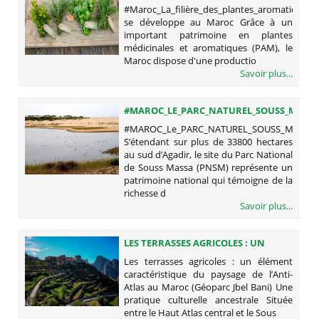
SE DÉVELOPPE AU MAROC
#Maroc_La_filière_des_plantes_aromatiques_
se développe au Maroc Grâce à un
important patrimoine en plantes
médicinales et aromatiques (PAM), le
Maroc dispose d'une productio
Savoir plus...
#MAROC_LE_PARC_NATUREL_SOUSS_MASS
#MAROC_Le_PARC_NATUREL_SOUSS_MASSA
S’étendant sur plus de 33800 hectares
au sud d’Agadir, le site du Parc National
de Souss Massa (PNSM) représente un
patrimoine national qui témoigne de la
richesse d
Savoir plus...
LES TERRASSES AGRICOLES : UN
ÉLÉMENT CARACTÉRISTIQUE DU
Les terrasses agricoles : un élément
PAYSAGE DE L’ANTI-ATLAS AU
caractéristique du paysage de l’Anti-
MAROC (GÉOPARC JBEL BANI)
Atlas au Maroc (Géoparc Jbel Bani) Une
pratique culturelle ancestrale Située
entre le Haut Atlas central et le Sous