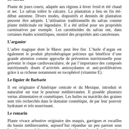
Plante de jours courts, adaptée aux régions à hiver froid et été chaud
et sec. Le safran tolère le calcaire. La plantation a lieu en fin été-
début automne. Divers modes, dispositifs et densités de plantation
peuvent être adoptés. L’utilisation traditionnelle du safran comme
plante médicinale est légendaire. Il a été utilisé pour ses propriétés
carminatives par exemple. Les caroténoïdes du safran ont, dans
certaines études scientifiques, montré des propriétés anti-cancéreuses.
L’arganier
L’arbre magique dont le Maroc peut être fier. L’huile d’argan est
également le produit phytothérapique précieux qui bénéficie d’une
grande attention comme approche de prévention nutritionnelle pour
prévenir le risque cardiovasculaire, de par l’importance des composés
nutritionnels doués d’activités antioxydantes et anti-prolifératives
grâce à sa richesse notamment en tocophérol (vitamine E).
Le figuier de Barbarie
Il est originaire d’Amérique centrale et du Mexique, introduit et
naturalisé sur tout le pourtour méditerranéen. Il possède plusieurs
vertus alimentaires et cosmétiques. Les huiles ou macérâts des graines
sont très recherchés dans le domaine cosmétique, de par leur pouvoir
hydratant et très nourrissant.
Le romarin
Plante vivace arbustive originaire des maquis, garrigues et rocailles
du bassin méditerranéen, aujourd’hui répandue un peu partout sous