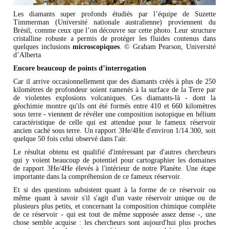
Les diamants super profonds étudiés par l’équipe de Suzette
Timmerman (Université nationale australienne) proviennent du
Brésil, comme ceux que l’on découvre sur cette photo. Leur structure
cristalline robuste a permis de protéger les fluides contenus dans
quelques inclusions
microscopiques
. © Graham Pearson, Université
d’Alberta
Encore beaucoup de points d’interrogation
Car il arrive occasionnellement que des diamants créés à plus de 250
kilomètres de profondeur soient ramenés à la surface de la Terre par
de violentes explosions volcaniques. Ces diamants-là - dont la
géochimie montre qu'ils ont été formés entre 410 et 660 kilomètres
sous terre - viennent de révéler une composition isotopique en hélium
caractéristique de celle qui est attendue pour le fameux réservoir
ancien caché sous terre. Un rapport 3He/4He d'environ 1/14.300, soit
quelque 50 fois celui observé dans l'air.
Le résultat obtenu est qualifié d'intéressant par d'autres chercheurs
qui y voient beaucoup de potentiel pour cartographier les domaines
de rapport 3He/4He élevés à l'intérieur de notre Planète. Une étape
importante dans la compréhension de ce fameux réservoir.
Et si des questions subsistent quant à la forme de ce réservoir ou
même quant à savoir s'il s'agit d'un vaste réservoir unique ou de
plusieurs plus petits, et concernant la composition chimique complète
de ce réservoir - qui est tout de même supposée assez dense -, une
chose semble acquise : les chercheurs sont aujourd'hui plus proches