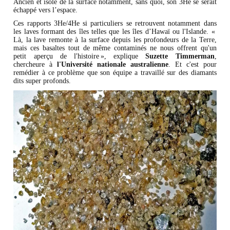
Ancien et isolé de la surface notamment, sans quoi, son 3He se serait
échappé vers l’espace.
Ces rapports 3He/4He si particuliers se retrouvent notamment dans
les laves formant des îles telles que les îles d’Hawaï ou l'Islande. «
Là, la lave remonte à la surface depuis les profondeurs de la Terre,
mais ces basaltes tout de même contaminés ne nous offrent qu'un
petit aperçu de l'histoire », explique
Suzette Timmerman
,
chercheure à
l'Université nationale australienne
. Et c'est pour
remédier à ce problème que son équipe a travaillé sur des diamants
dits super profonds.