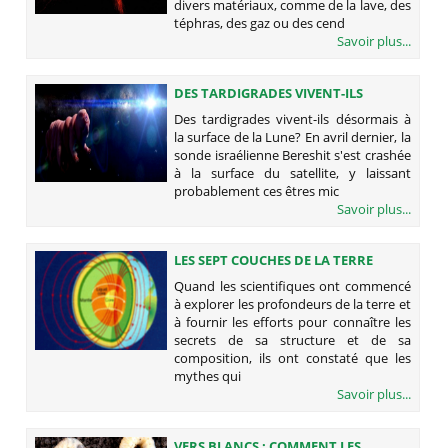
divers matériaux, comme de la lave, des
téphras, des gaz ou des cend
Savoir plus...
DES TARDIGRADES VIVENT-ILS
DÉSORMAIS À LA SURFACE DE LA
Des tardigrades vivent-ils désormais à
LUNE?
la surface de la Lune? En avril dernier, la
sonde israélienne Bereshit s'est crashée
à la surface du satellite, y laissant
probablement ces êtres mic
Savoir plus...
LES SEPT COUCHES DE LA TERRE
Quand les scientifiques ont commencé
à explorer les profondeurs de la terre et
à fournir les efforts pour connaître les
secrets de sa structure et de sa
composition, ils ont constaté que les
mythes qui
Savoir plus...
VERS BLANCS : COMMENT LES