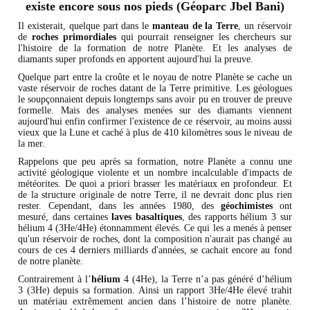
existe encore sous nos pieds (Géoparc Jbel Bani)
Il existerait, quelque part dans le
manteau de la Terre
, un réservoir
de
roches primordiales
qui pourrait renseigner les chercheurs sur
l'histoire de la formation de notre Planète. Et les analyses de
diamants super profonds en apportent aujourd'hui la preuve.
Quelque part entre la croûte et le noyau de notre Planète se cache un
vaste réservoir de roches datant de la Terre primitive. Les géologues
le soupçonnaient depuis longtemps sans avoir pu en trouver de preuve
formelle. Mais des analyses menées sur des diamants viennent
aujourd'hui enfin confirmer l'existence de ce réservoir, au moins aussi
vieux que la Lune et caché à plus de 410 kilomètres sous le niveau de
la mer.
Rappelons que peu après sa formation, notre Planète a connu une
activité géologique violente et un nombre incalculable d'impacts de
météorites. De quoi a priori brasser les matériaux en profondeur. Et
de la structure originale de notre Terre, il ne devrait donc plus rien
rester. Cependant, dans les années 1980, des
géochimistes
ont
mesuré, dans certaines
laves basaltiques
, des rapports hélium 3 sur
hélium 4 (3He/4He) étonnamment élevés. Ce qui les a menés à penser
qu'un réservoir de roches, dont la composition n'aurait pas changé au
cours de ces 4 derniers milliards d'années, se cachait encore au fond
de notre planète.
Contrairement à l’
hélium
4 (4He), la Terre n’a pas généré d’hélium
3 (3He) depuis sa formation. Ainsi un rapport 3He/4He élevé trahit
un matériau extrêmement ancien dans l’histoire de notre planète.