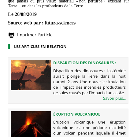
que jamais du plus vieux matériau « non perturbé » existant sur
Terre... ou dans les profondeurs de la Terre.
Le 20/08/2019
Source web par : futura-sciences
Imprimer l'article
LES ARTICLES EN RELATION
DISPARITION DES DINOSAURES :
L'ASTÉROÏDE AURAIT PLONGÉ LA
Disparition des dinosaures : l'astéroïde
TERRE DANS LA NUIT DURANT 2 ANS
aurait plongé la Terre dans la nuit
durant 2 ans Une nouvelle simulation
de l'impact des incendies producteurs
de suies causés par l'impact d'un ast&e
Savoir plus...
ÉRUPTION VOLCANIQUE
Éruption volcanique Une éruption
volcanique est une période d'activité
d'un volcan pendant laquelle il émet