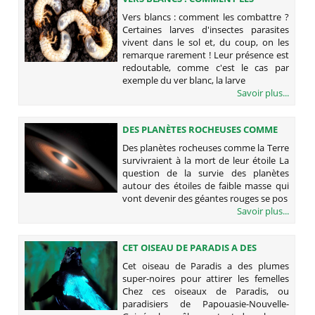
COMBATTRE ?
Vers blancs : comment les combattre ?
Certaines larves d'insectes parasites
vivent dans le sol et, du coup, on les
remarque rarement ! Leur présence est
redoutable, comme c'est le cas par
exemple du ver blanc, la larve
Savoir plus...
DES PLANÈTES ROCHEUSES COMME
LA TERRE SURVIVRAIENT À LA MORT
Des planètes rocheuses comme la Terre
DE LEUR ÉTOILE
survivraient à la mort de leur étoile La
question de la survie des planètes
autour des étoiles de faible masse qui
vont devenir des géantes rouges se pos
Savoir plus...
CET OISEAU DE PARADIS A DES
PLUMES SUPER-NOIRES POUR
Cet oiseau de Paradis a des plumes
ATTIRER LES FEMELLES
super-noires pour attirer les femelles
Chez ces oiseaux de Paradis, ou
paradisiers de Papouasie-Nouvelle-