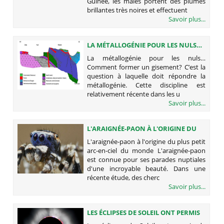
Guinée, les mâles portent des plumes
brillantes très noires et effectuent
Savoir plus...
LA MÉTALLOGÉNIE POUR LES NULS…
COMMENT FORMER UN GISEMENT?
La métallogénie pour les nuls…
Comment former un gisement? C’est la
question à laquelle doit répondre la
métallogénie. Cette discipline est
relativement récente dans les u
Savoir plus...
L'ARAIGNÉE-PAON À L'ORIGINE DU
PLUS PETIT ARC-EN-CIEL DU MONDE
L'araignée-paon à l'origine du plus petit
arc-en-ciel du monde L'araignée-paon
est connue pour ses parades nuptiales
d'une incroyable beauté. Dans une
récente étude, des cherc
Savoir plus...
LES ÉCLIPSES DE SOLEIL ONT PERMIS
DE GRANDES DÉCOUVERTES