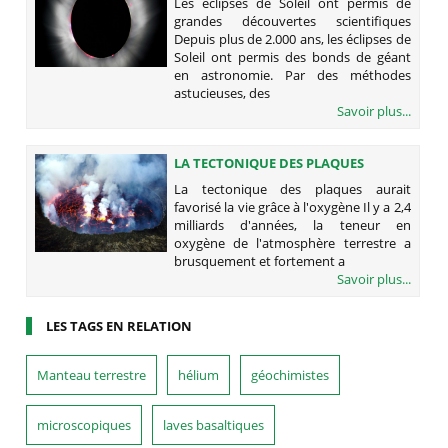
Les éclipses de Soleil ont permis de
SCIENTIFIQUES
grandes découvertes scientifiques
Depuis plus de 2.000 ans, les éclipses de
Soleil ont permis des bonds de géant
en astronomie. Par des méthodes
astucieuses, des
Savoir plus...
LA TECTONIQUE DES PLAQUES
AURAIT FAVORISÉ LA VIE GRÂCE À
La tectonique des plaques aurait
L'OXYGÈNE
favorisé la vie grâce à l'oxygène Il y a 2,4
milliards d'années, la teneur en
oxygène de l'atmosphère terrestre a
brusquement et fortement a
Savoir plus...
LES TAGS EN RELATION
Manteau terrestre
hélium
géochimistes
microscopiques
laves basaltiques