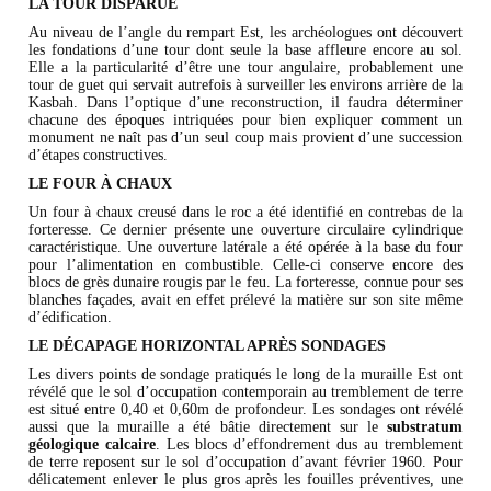
LA TOUR DISPARUE
Au niveau de l’angle du rempart Est, les archéologues ont découvert
les fondations d’une tour dont seule la base affleure encore au sol.
Elle a la particularité d’être une tour angulaire, probablement une
tour de guet qui servait autrefois à surveiller les environs arrière de la
Kasbah. Dans l’optique d’une reconstruction, il faudra déterminer
chacune des époques intriquées pour bien expliquer comment un
monument ne naît pas d’un seul coup mais provient d’une succession
d’étapes constructives.
LE FOUR À CHAUX
Un four à chaux creusé dans le roc a été identifié en contrebas de la
forteresse. Ce dernier présente une ouverture circulaire cylindrique
caractéristique. Une ouverture latérale a été opérée à la base du four
pour l’alimentation en combustible. Celle-ci conserve encore des
blocs de grès dunaire rougis par le feu. La forteresse, connue pour ses
blanches façades, avait en effet prélevé la matière sur son site même
d’édification.
LE DÉCAPAGE HORIZONTAL APRÈS SONDAGES
Les divers points de sondage pratiqués le long de la muraille Est ont
révélé que le sol d’occupation contemporain au tremblement de terre
est situé entre 0,40 et 0,60m de profondeur. Les sondages ont révélé
aussi que la muraille a été bâtie directement sur le
substratum
géologique calcaire
. Les blocs d’effondrement dus au tremblement
de terre reposent sur le sol d’occupation d’avant février 1960. Pour
délicatement enlever le plus gros après les fouilles préventives, une