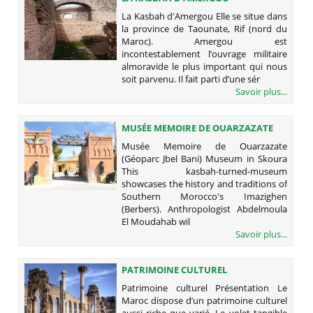
La Kasbah d'Amergou Elle se situe dans
la province de Taounate, Rif (nord du
Maroc). Amergou est
incontestablement l’ouvrage militaire
almoravide le plus important qui nous
soit parvenu. Il fait parti d’une sér
Savoir plus...
MUSÉE MEMOIRE DE OUARZAZATE
(GÉOPARC JBEL BANI)
Musée Memoire de Ouarzazate
(Géoparc Jbel Bani) Museum in Skoura
This kasbah-turned-museum
showcases the history and traditions of
Southern Morocco's Imazighen
(Berbers). Anthropologist Abdelmoula
El Moudahab wil
Savoir plus...
PATRIMOINE CULTUREL
Patrimoine culturel Présentation Le
Maroc dispose d’un patrimoine culturel