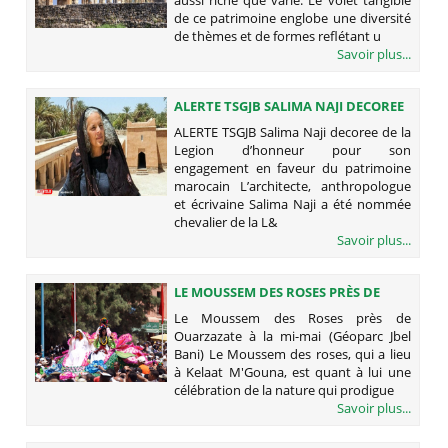
aussi riche que varié. Le volet tangible
de ce patrimoine englobe une diversité
de thèmes et de formes reflétant u
Savoir plus...
ALERTE TSGJB SALIMA NAJI DECOREE
DE LA LEGION D’HONNEUR POUR
ALERTE TSGJB Salima Naji decoree de la
SON ENGAGEMENT EN FAVEUR DU
Legion d’honneur pour son
PATRIMOINE MAROCAIN
engagement en faveur du patrimoine
marocain L’architecte, anthropologue
et écrivaine Salima Naji a été nommée
chevalier de la L&
Savoir plus...
LE MOUSSEM DES ROSES PRÈS DE
OUARZAZATE À LA MI-MAI (GÉOPARC
Le Moussem des Roses près de
JBEL BANI)
Ouarzazate à la mi-mai (Géoparc Jbel
Bani) Le Moussem des roses, qui a lieu
à Kelaat M'Gouna, est quant à lui une
célébration de la nature qui prodigue
Savoir plus...