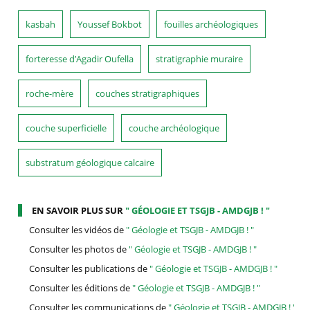
kasbah
Youssef Bokbot
fouilles archéologiques
forteresse d’Agadir Oufella
stratigraphie muraire
roche-mère
couches stratigraphiques
couche superficielle
couche archéologique
substratum géologique calcaire
EN SAVOIR PLUS SUR
" GÉOLOGIE ET TSGJB - AMDGJB ! "
Consulter les vidéos de
" Géologie et TSGJB - AMDGJB ! "
Consulter les photos de
" Géologie et TSGJB - AMDGJB ! "
Consulter les publications de
" Géologie et TSGJB - AMDGJB ! "
Consulter les éditions de
" Géologie et TSGJB - AMDGJB ! "
Consulter les communications de
" Géologie et TSGJB - AMDGJB ! "