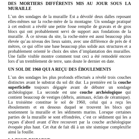
DES MORTIERS DIFFÉRENTS MIS AU JOUR SOUS LA
MURAILLE
L’un des sondages de la muraille Est a dévoilé deux dalles reposant
elles-mêmes sur la roche-mère de la montagne. Un sondage pratiqué
à cet endroit a révélé une petite fosse remplie de gravats et de gros
blocs qui ont probablement servi de support aux fondations de la
muraille. À ce niveau du site, la roche-mère est aussi beaucoup plus
élevée qu’au niveau des lieux saints, avec une différence de près de 4
mètres, ce qui offre une base beaucoup plus solide aux structures et a
probablement orienté le choix des sites d’implantation des murailles.
Une faille visible montre comment tout ceci a été remodelé encore
lors d’un tremblement de terre, sans doute le dernier en date.
UN SOL DE 1960 QUI A REÇU DES ÉBOULEMENTS
L’un des sondages les plus profonds effectués a révélé trois couches
distinctes avant le substrat du sol dit dur. La première est la
couche
superficielle
toujours dégagée avant de débuter un sondage
archéologique. La seconde est une
couche archéologique
qui
contient beaucoup de vestiges (débris, animaux, éclats de céramique).
La troisième constitue le sol de 1960, celui qui a reçu les
éboulements et en dessous duquel se trouvent les blocs qui
soutiennent la muraille et les sédiments marins. Lorsque certaines
parties de la muraille se sont effondrées, c’est ce sédiment qui les a
reçues d’abord avant d’être recouvert par la couche archéologique
évoquée plus haut. Cet état de fait dû à un site sismique complexifie
ainsi la fouille.