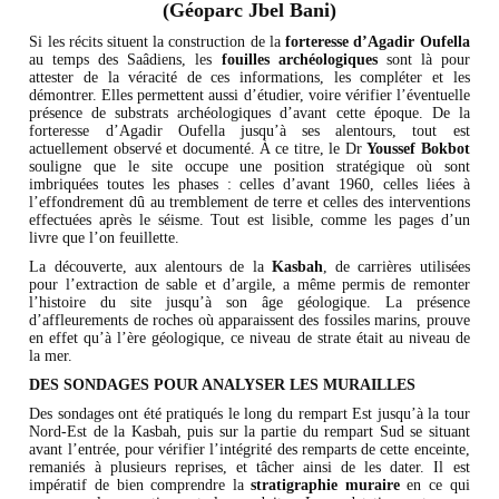
(Géoparc Jbel Bani)
Si les récits situent la construction de la
forteresse d’Agadir Oufella
au temps des Saâdiens, les
fouilles archéologiques
sont là pour
attester de la véracité de ces informations, les compléter et les
démontrer. Elles permettent aussi d’étudier, voire vérifier l’éventuelle
présence de substrats archéologiques d’avant cette époque. De la
forteresse d’Agadir Oufella jusqu’à ses alentours, tout est
actuellement observé et documenté. À ce titre, le Dr
Youssef Bokbot
souligne que le site occupe une position stratégique où sont
imbriquées toutes les phases : celles d’avant 1960, celles liées à
l’effondrement dû au tremblement de terre et celles des interventions
effectuées après le séisme. Tout est lisible, comme les pages d’un
livre que l’on feuillette.
La découverte, aux alentours de la
Kasbah
, de carrières utilisées
pour l’extraction de sable et d’argile, a même permis de remonter
l’histoire du site jusqu’à son âge géologique. La présence
d’affleurements de roches où apparaissent des fossiles marins, prouve
en effet qu’à l’ère géologique, ce niveau de strate était au niveau de
la mer.
DES SONDAGES POUR ANALYSER LES MURAILLES
Des sondages ont été pratiqués le long du rempart Est jusqu’à la tour
Nord-Est de la Kasbah, puis sur la partie du rempart Sud se situant
avant l’entrée, pour vérifier l’intégrité des remparts de cette enceinte,
remaniés à plusieurs reprises, et tâcher ainsi de les dater. Il est
impératif de bien comprendre la
stratigraphie muraire
en ce qui