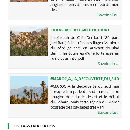
anglaise mène, depuis mercredi dernier,
des f
Savoir plus...
LA KASBAH DU CAÏD DERDOURI
(GÉOPARC JBEL BANI)
La Kasbah du Caïd Derdouri (Géoparc
Jbel Bani) A l’entrée du village d’Aoulouz
du côté gauche, en arrivant d’Oulad
Berhil, les tourelles d’une forteresse en
ruine vous interpell
Savoir plus...
#MAROC_A_LA_DÉCOUVERTE_DU_SUD_MAR
#MAROC_A_la_découverte_du_sud_marocain
Lorsque l’on parle du sud marocain, on
imagine de suite le désert et le début
du Sahara. Mais cette région du Maroc
possède des paysages très vari
Savoir plus...
LES TAGS EN RELATION