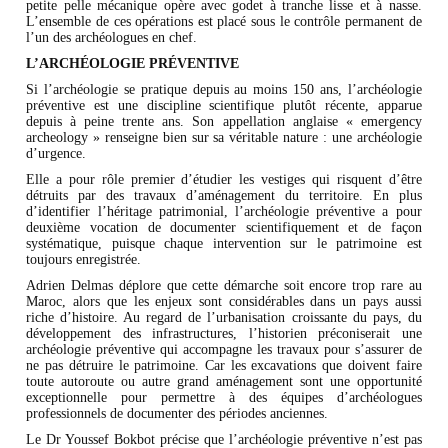
petite pelle mécanique opère avec godet à tranche lisse et à nasse.
L’ensemble de ces opérations est placé sous le contrôle permanent de
l’un des archéologues en chef.
L’ARCHÉOLOGIE PRÉVENTIVE
Si l’archéologie se pratique depuis au moins 150 ans, l’archéologie
préventive est une discipline scientifique plutôt récente, apparue
depuis à peine trente ans. Son appellation anglaise « emergency
archeology » renseigne bien sur sa véritable nature : une archéologie
d’urgence.
Elle a pour rôle premier d’étudier les vestiges qui risquent d’être
détruits par des travaux d’aménagement du territoire. En plus
d’identifier l’héritage patrimonial, l’archéologie préventive a pour
deuxième vocation de documenter scientifiquement et de façon
systématique, puisque chaque intervention sur le patrimoine est
toujours enregistrée.
Adrien Delmas déplore que cette démarche soit encore trop rare au
Maroc, alors que les enjeux sont considérables dans un pays aussi
riche d’histoire. Au regard de l’urbanisation croissante du pays, du
développement des infrastructures, l’historien préconiserait une
archéologie préventive qui accompagne les travaux pour s’assurer de
ne pas détruire le patrimoine. Car les excavations que doivent faire
toute autoroute ou autre grand aménagement sont une opportunité
exceptionnelle pour permettre à des équipes d’archéologues
professionnels de documenter des périodes anciennes.
Le Dr Youssef Bokbot précise que l’archéologie préventive n’est pas