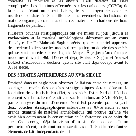
concerne les mortiers et les enduits. Leur datation est assez
compliquée. Les datations effectuées sur les carbonates (CO3Ca) de
la chaux n’étant nullement fiables, le seul moyen de dater les
mortiers consiste à échantillonner les éventuelles inclusions de
matière organique contenues dans ces matériaux : charbons de bois,
fragments de paille…
Plusieurs couches stratigraphiques ont été mises au jour jusqu’à la
roche-mère
et le matériel archéologique découvert est en cours
d’analyse. Le Dr Mabrouk Saghir précise que ce matériel apportera
de précieux indices sur les modes d’occupation ou de vie des sociétés
qui se sont succédé sur ce site, du Moyen Âge jusqu’aux époques
modernes d’avant 1960. D’ores et déjà, Mabrouk Saghir et Youssef
Bokbot s’accordent à déclarer que le site était déjà occupé avant le
XVIe siècle.
DES STRATES ANTÉRIEURES AU XVIe SIÈCLE
Pratiqué dans un angle pour observer la liaison entre deux murs, un
sondage a révélé des couches stratigraphiques datant d’avant la
fondation de la Kasbah. En effet, si les côtés Est et Sud de l’édifice
reposent sur la roche-mère, situant ses fondations au XVIe siècle, la
partie analysée du mur d’enceinte Nord-Est présente, pour sa part,
deux
couches stratigraphiques
antérieures au XVIe siècle et une
grande quantité de matériel archéologique qui prouve qu’une vie
avait bien cours avant la construction de la forteresse en ce point du
site. Ceci corrige déjà la vision d’un site dont on connaît un
périmètre récent, mais dont on ne savait pas qu’il était bordé d’autres
éléments de bâti indépendants de lui.