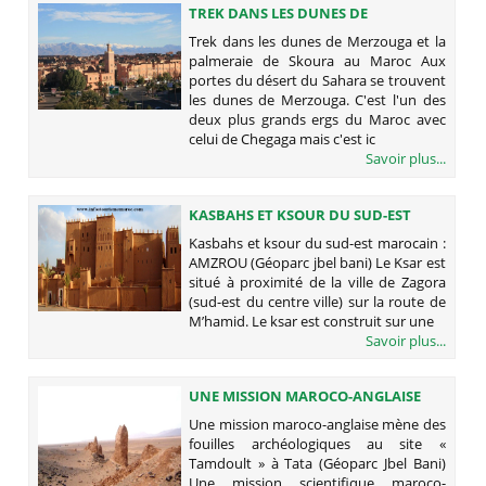
TREK DANS LES DUNES DE
MERZOUGA ET LA PALMERAIE DE
Trek dans les dunes de Merzouga et la
SKOURA AU MAROC
palmeraie de Skoura au Maroc Aux
portes du désert du Sahara se trouvent
les dunes de Merzouga. C'est l'un des
deux plus grands ergs du Maroc avec
celui de Chegaga mais c'est ic
Savoir plus...
KASBAHS ET KSOUR DU SUD-EST
MAROCAIN : AMZROU (GÉOPARC
Kasbahs et ksour du sud-est marocain :
JBEL BANI)
AMZROU (Géoparc jbel bani) Le Ksar est
situé à proximité de la ville de Zagora
(sud-est du centre ville) sur la route de
M’hamid. Le ksar est construit sur une
Savoir plus...
UNE MISSION MAROCO-ANGLAISE
MÈNE DES FOUILLES
Une mission maroco-anglaise mène des
ARCHÉOLOGIQUES AU SITE «
fouilles archéologiques au site «
TAMDOULT » À TATA (GÉOPARC JBEL
Tamdoult » à Tata (Géoparc Jbel Bani)
BANI)
Une mission scientifique maroco-