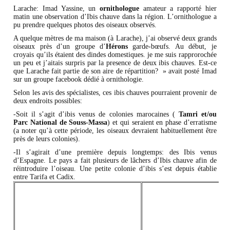
Larache: Imad Yassine, un
ornithologue
amateur a rapporté hier
matin une observation d’Ibis chauve dans la région. L’ornithologue a
pu prendre quelques photos des oiseaux observés.
A quelque mètres de ma maison (à Larache), j’ai observé deux grands
oiseaux près d’un groupe d’
Hérons
garde-bœufs. Au début, je
croyais qu’ils étaient des dindes domestiques. je me suis rapprorochée
un peu et j’aitais surpris par la presence de deux ibis chauves. Est-ce
que Larache fait partie de son aire de répartition? » avait posté Imad
sur un groupe facebook dédié à ornithologie.
Selon les avis des spécialistes, ces ibis chauves pourraient provenir de
deux endroits possibles:
-Soit il s’agit d’ibis venus de colonies marocaines (
Tamri et/ou
Parc National de Souss-Massa
) et qui seraient en phase d’erratisme
(a noter qu’à cette période, les oiseaux devraient habituellement être
près de leurs colonies).
-Il s’agirait d’une première depuis longtemps: des Ibis venus
d’Espagne. Le pays a fait plusieurs de lâchers d’Ibis chauve afin de
réintroduire l’oiseau. Une petite colonie d’ibis s’est depuis établie
entre Tarifa et Cadix.