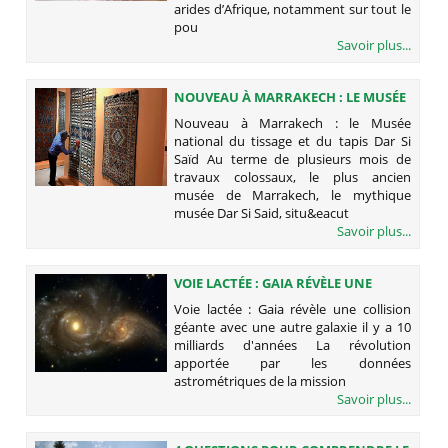
arides d’Afrique, notamment sur tout le
pou
Savoir plus...
NOUVEAU À MARRAKECH : LE MUSÉE
NATIONAL DU TISSAGE ET DU TAPIS
Nouveau à Marrakech : le Musée
DAR SI SAÏD
national du tissage et du tapis Dar Si
Saïd Au terme de plusieurs mois de
travaux colossaux, le plus ancien
musée de Marrakech, le mythique
musée Dar Si Said, situ&eacut
Savoir plus...
VOIE LACTÉE : GAIA RÉVÈLE UNE
COLLISION GÉANTE AVEC UNE AUTRE
Voie lactée : Gaia révèle une collision
GALAXIE IL Y A 10 MILLIARDS
géante avec une autre galaxie il y a 10
D'ANNÉES
milliards d'années La révolution
apportée par les données
astrométriques de la mission
Savoir plus...