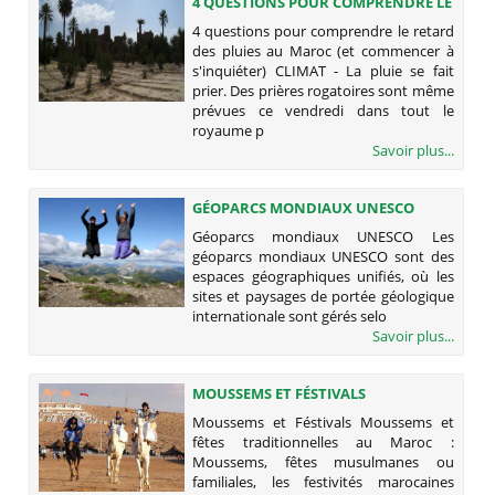
4 QUESTIONS POUR COMPRENDRE LE
RETARD DES PLUIES AU MAROC (ET
4 questions pour comprendre le retard
COMMENCER À S'INQUIÉTER)
des pluies au Maroc (et commencer à
s'inquiéter) CLIMAT - La pluie se fait
prier. Des prières rogatoires sont même
prévues ce vendredi dans tout le
royaume p
Savoir plus...
GÉOPARCS MONDIAUX UNESCO
Géoparcs mondiaux UNESCO Les
géoparcs mondiaux UNESCO sont des
espaces géographiques unifiés, où les
sites et paysages de portée géologique
internationale sont gérés selo
Savoir plus...
MOUSSEMS ET FÉSTIVALS
Moussems et Féstivals Moussems et
fêtes traditionnelles au Maroc :
Moussems, fêtes musulmanes ou
familiales, les festivités marocaines