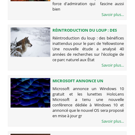
force d'admiration qui fascine aussi
bien
Savoir plus...
RÉINTRODUCTION DU LOUP : DES
BÉNÉFICES INATTENDUS POUR LE
Réintroduction du loup : des bénéfices
PARC DE YELLOWSTONE
inattendus pour le parc de Yellowstone
Une nouvelle étude a analysé 40
années de recherches sur l'écologie de
ce parc naturel aux État
Savoir plus...
MICROSOFT ANNONCE UN
WINDOWS 10 GRATUIT ET LES
Microsoft annonce un Windows 10
LUNETTES HOLOLENS
gratuit et les lunettes HoloLens
Microsoft a tenu une nouvelle
conférence dédiée à Windows 10 et
annoncé que le nouvel OS sera proposé
en mise à jour gr
Savoir plus...