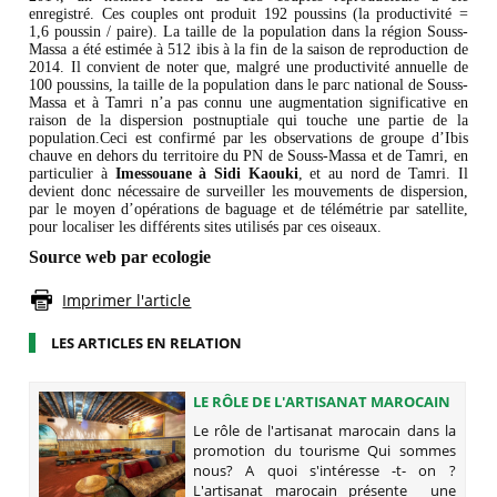
enregistré. Ces couples ont produit 192 poussins (la productivité =
1,6 poussin / paire). La taille de la population dans la région Souss-
Massa a été estimée à 512 ibis à la fin de la saison de reproduction de
2014. Il convient de noter que, malgré une productivité annuelle de
100 poussins, la taille de la population dans le parc national de Souss-
Massa et à Tamri n’a pas connu une augmentation significative en
raison de la dispersion postnuptiale qui touche une partie de la
population.Ceci est confirmé par les observations de groupe d’Ibis
chauve en dehors du territoire du PN de Souss-Massa et de Tamri, en
particulier à
Imessouane à Sidi Kaouki
, et au nord de Tamri. Il
devient donc nécessaire de surveiller les mouvements de dispersion,
par le moyen d’opérations de baguage et de télémétrie par satellite,
pour localiser les différents sites utilisés par ces oiseaux.
Source web par ecologie
Imprimer l'article
LES ARTICLES EN RELATION
LE RÔLE DE L'ARTISANAT MAROCAIN
DANS LA PROMOTION DU TOURISME
Le rôle de l'artisanat marocain dans la
promotion du tourisme Qui sommes
nous? A quoi s'intéresse -t- on ?
L'artisanat marocain présente une