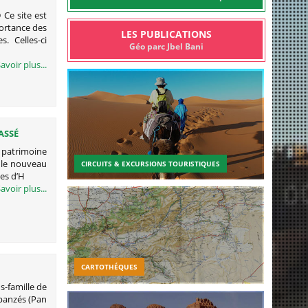
Ce site est
ortance des
LES PUBLICATIONS
. Celles-ci
Géo parc Jbel Bani
avoir plus...
ASSÉ
 patrimoine
u le nouveau
CIRCUITS & EXCURSIONS TOURISTIQUES
es d’H
avoir plus...
CARTOTHÉQUES
-famille de
mpanzés (Pan