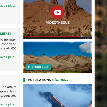
avoir plus...
EMIÈRES
es fresques
à confirmer,
e à -64.000
avoir plus...
PHOTOTHÉQUES
PUBLICATIONS
& ÉDITIONS
 une affaire
iens, les «
 savent très
avoir plus...