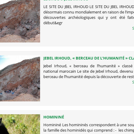
LE SITE DU JBEL IRHOUD LE SITE DU JBEL IRHOUD 
désormais connu mondialement en raison de l’imp
découvertes archéologiques qui y ont été faites
début&egr
S
JEBEL IRHOUD, « BERCEAU DE L’HUMANITÉ » CL
PATRIMOINE NATIONAL MAROCAIN
Jebel Irhoud, « berceau de l’humanité » classé
national marocain Le site de Jebel Irhoud, deven
berceau de l’humanité depuis la découverte de rest
S
HOMININÉ
Homininé Les homininés correspondent à une sous
la famille des hominidés qui comprend : - les chi