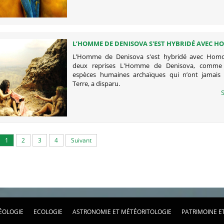
L’HOMME DE DENISOVA S'EST HYBRIDÉ AVEC H
SAPIENS À DEUX REPRISES
L’Homme de Denisova s'est hybridé avec Homo
deux reprises L'Homme de Denisova, comme 
espèces humaines archaïques qui n’ont jamais 
Terre, a disparu.
S
1
2
3
4
Suivant
ÉOLOGIE
ECOLOGIE
ASTRONOMIE ET MÉTÉORITOLOGIE
PATRIMOINE E