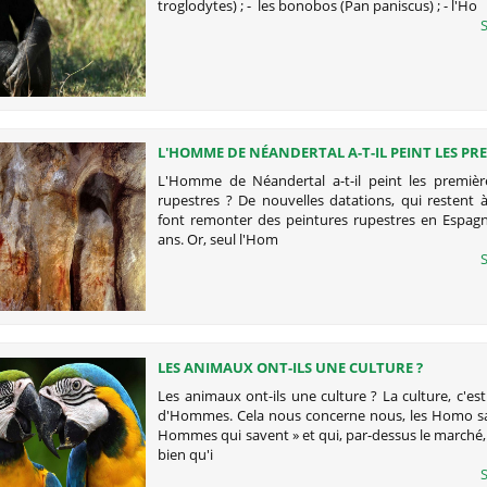
troglodytes) ; - les bonobos (Pan paniscus) ; - l'Ho
S
L'HOMME DE NÉANDERTAL A-T-IL PEINT LES PR
FRESQUES RUPESTRES ?
L'Homme de Néandertal a-t-il peint les premièr
rupestres ? De nouvelles datations, qui restent 
font remonter des peintures rupestres en Espagn
ans. Or, seul l'Hom
S
LES ANIMAUX ONT-ILS UNE CULTURE ?
Les animaux ont-ils une culture ? La culture, c'est
d'Hommes. Cela nous concerne nous, les Homo sap
Hommes qui savent » et qui, par-dessus le marché,
bien qu'i
S