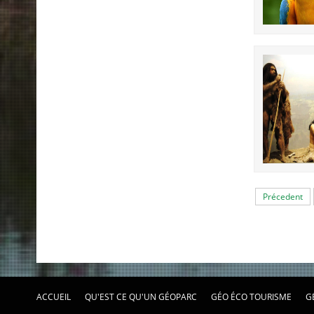
Précedent
ACCUEIL
QU'EST CE QU'UN GÉOPARC
GÉO ÉCO TOURISME
G