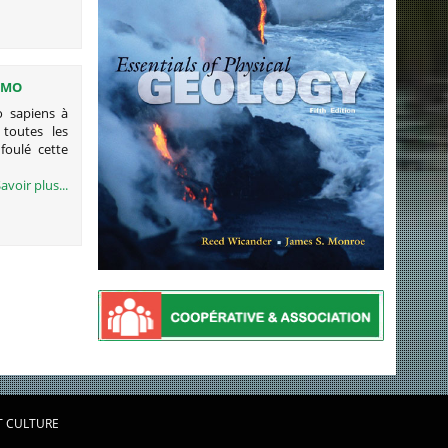
OMO
 sapiens à
toutes les
foulé cette
avoir plus...
T CULTURE