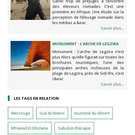
Sahel: trop de préjugés à l’encontre
NOMADES
des éleveurs nomades C’est une
première en Afrique. Une étude sur la
perception de l’élevage nomade dans
les médias a &eac
Savoir plus...
MONUMENT : L’ARCHE DE LEGZIRA
N’EST PLUS
Monument : L’arche de Legzira n’est
plus Alors qu’elle figurait sur toutes les
brochures touristiques, l’une des
principales arches rocheuses de la
plage de Legzira, près de Sidi Ifni, s’est
r&eac
Savoir plus...
LES TAGS EN RELATION
Merzouga
Sud du Maroc
tourisme du désert
M’Hamid El Ghizlane
Sabulum thérapie