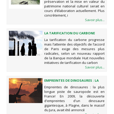
préservation et la mise en valeur du
patrimoine national culturel serait en
cours d’élaboration actuellement. Plus
concrètement, i
Savoir plus...
LA TARIFICATION DU CARBONE
PROGRESSE MAIS L’ATTEINTE DES
La tarification du carbone progresse
OBJECTIFS DE L’ACCORD DE PARIS
mais l’atteinte des objectifs de l’accord
EXIGE DES MESURES PLUS
de Paris exige des mesures plus
RADICALES, SELON UN NOUVEAU
radicales, selon un nouveau rapport
RAPPORT DE LA BANQUE MONDIALE
de la Banque mondiale Huit nouvelles
initiatives de tarification du carbon
Savoir plus...
EMPREINTES DE DINOSAURES : LA
PLUS LONGUE PISTE DE SAUROPODE
Empreintes de dinosaures : la plus
EST EN FRANCE!
longue piste de sauropode est en
France! En 2009, la découverte
d'empreintes d'un dinosaure
gigantesque, à Plagne, dans le massif
du Jura, avait été annoncé