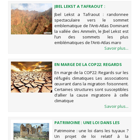
JBEL LEKST A TAFRAOUT :
RANDONNEE SPECTACULAIRE VERS
Jbel Lekst a Tafraout : randonnee
LE SOMMET EMBLEMATIQUE DE
spectaculaire vers le sommet
L’ANTI-ATLAS
emblematique de l’Anti-Atlas Dominant
la vallée des Ammeln, le Jbel Lekst est
l’un des sommets les plus
emblématiques de l’Anti-Atlas maro
Savoir plus...
EN MARGE DE LA COP22: REGARDS
SUR LES RÉFUGIÉS CLIMATIQUES
En marge de la COP22: Regards sur les
réfugiés climatiques Les associations
œuvrant dans la migration foisonnent.
Certaines structures sont susceptibles
d’allier la cause migratoire à celle
climatique
Savoir plus...
PATRIMOINE : UNE LOI DANS LES
TUYAUX ?
Patrimoine : une loi dans les tuyaux ?
Un projet de loi relatif à la