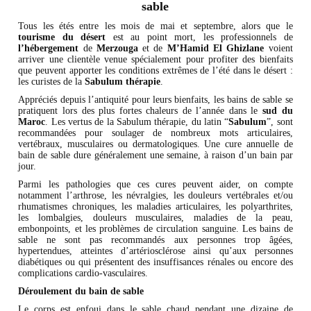
sable
Tous les étés entre les mois de mai et septembre, alors que le
tourisme du désert
est au point mort, les professionnels de
l’hébergement
de
Merzouga
et de
M’Hamid
El Ghizlane
voient
arriver une clientèle venue spécialement pour profiter des bienfaits
que peuvent apporter les conditions extrêmes de l’été dans le désert :
les curistes de la
Sabulum thérapie
.
Appréciés depuis l’antiquité pour leurs bienfaits, les bains de sable se
pratiquent lors des plus fortes chaleurs de l’année dans le
sud du
Maroc
. Les vertus de la Sabulum thérapie, du latin “
Sabulum
”, sont
recommandées pour soulager de nombreux mots articulaires,
vertébraux, musculaires ou dermatologiques. Une cure annuelle de
bain de sable dure généralement une semaine, à raison d’un bain par
jour.
Parmi les pathologies que ces cures peuvent aider, on compte
notamment l’arthrose, les névralgies, les douleurs vertébrales et/ou
rhumatismes chroniques, les maladies articulaires, les polyarthrites,
les lombalgies, douleurs musculaires, maladies de la peau,
embonpoints, et les problèmes de circulation sanguine. Les bains de
sable ne sont pas recommandés aux personnes trop âgées,
hypertendues, atteintes d’artériosclérose ainsi qu’aux personnes
diabétiques ou qui présentent des insuffisances rénales ou encore des
complications cardio-vasculaires.
Déroulement du bain de sable
Le corps est enfoui dans le sable chaud pendant une dizaine de