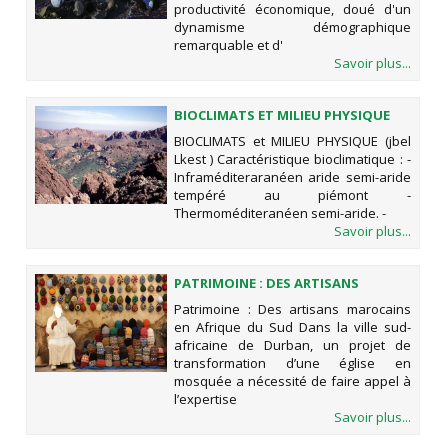
productivité économique, doué d'un
dynamisme démographique
remarquable et d'
Savoir plus...
BIOCLIMATS ET MILIEU PHYSIQUE
(JBEL LKEST )
BIOCLIMATS et MILIEU PHYSIQUE (jbel
Lkest ) Caractéristique bioclimatique : -
Inframéditeraranéen aride semi-aride
tempéré au piémont -
Thermoméditeranéen semi-aride. -
Savoir plus...
PATRIMOINE : DES ARTISANS
MAROCAINS EN AFRIQUE DU SUD
Patrimoine : Des artisans marocains
en Afrique du Sud Dans la ville sud-
africaine de Durban, un projet de
transformation d’une église en
mosquée a nécessité de faire appel à
l’expertise
Savoir plus...