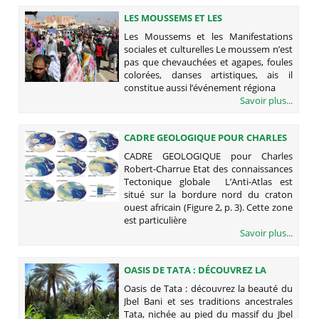
LES MOUSSEMS ET LES
MANIFESTATIONS SOCIALES ET
Les Moussems et les Manifestations
CULTURELLES
sociales et culturelles Le moussem n’est
pas que chevauchées et agapes, foules
colorées, danses artistiques, ais il
constitue aussi l’événement régiona
Savoir plus...
CADRE GEOLOGIQUE POUR CHARLES
ROBERT-CHARRUE
CADRE GEOLOGIQUE pour Charles
Robert-Charrue Etat des connaissances
Tectonique globale L’Anti-Atlas est
situé sur la bordure nord du craton
ouest africain (Figure 2, p. 3). Cette zone
est particulière
Savoir plus...
OASIS DE TATA : DÉCOUVREZ LA
BEAUTÉ DU JBEL BANI ET SES
Oasis de Tata : découvrez la beauté du
TRADITIONS ANCESTRALES
Jbel Bani et ses traditions ancestrales
Tata, nichée au pied du massif du Jbel