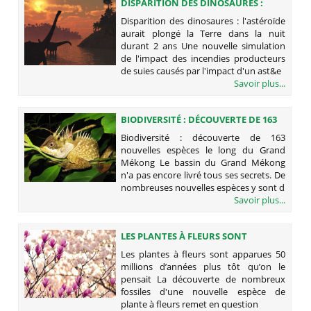
DISPARITION DES DINOSAURES :
L'ASTÉROÏDE AURAIT PLONGÉ LA
Disparition des dinosaures : l'astéroïde
TERRE DANS LA NUIT DURANT 2 ANS
aurait plongé la Terre dans la nuit
durant 2 ans Une nouvelle simulation
de l'impact des incendies producteurs
de suies causés par l'impact d'un ast&e
Savoir plus...
BIODIVERSITÉ : DÉCOUVERTE DE 163
NOUVELLES ESPÈCES LE LONG DU
Biodiversité : découverte de 163
GRAND MÉKONG
nouvelles espèces le long du Grand
Mékong Le bassin du Grand Mékong
n'a pas encore livré tous ses secrets. De
nombreuses nouvelles espèces y sont d
Savoir plus...
LES PLANTES À FLEURS SONT
APPARUES 50 MILLIONS D’ANNÉES
Les plantes à fleurs sont apparues 50
PLUS TÔT QU’ON LE PENSAIT
millions d’années plus tôt qu’on le
pensait La découverte de nombreux
fossiles d'une nouvelle espèce de
plante à fleurs remet en question