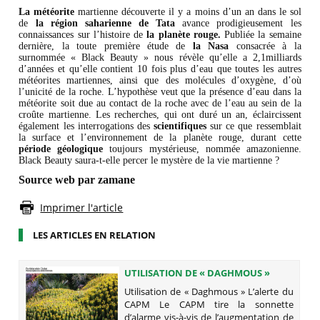
La météorite
martienne découverte il y a moins d’un an dans le sol
de
la région saharienne
de Tata
avance prodigieusement les
connaissances sur l’histoire de
la planète rouge.
Publiée la semaine
dernière, la toute première étude de
la Nasa
consacrée à la
surnommée « Black Beauty » nous révèle qu’elle a 2,1milliards
d’années et qu’elle contient 10 fois plus d’eau que toutes les autres
météorites martiennes, ainsi que des molécules d’oxygène, d’où
l’unicité de la roche. L’hypothèse veut que la présence d’eau dans la
météorite soit due au contact de la roche avec de l’eau au sein de la
croûte martienne. Les recherches, qui ont duré un an, éclaircissent
également les interrogations des
scientifiques
sur ce que ressemblait
la surface et l’environnement de la planète rouge, durant cette
période
géologique
toujours mystérieuse, nommée amazonienne.
Black Beauty saura-t-elle percer le mystère de la vie martienne ?
Source web par zamane
Imprimer l'article
LES ARTICLES EN RELATION
UTILISATION DE « DAGHMOUS »
Utilisation de « Daghmous » L’alerte du
CAPM Le CAPM tire la sonnette
d’alarme vis-à-vis de l’augmentation de