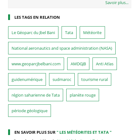
Savoir plus...
LES TAGS EN RELATION
Le Géoparc du Jbel Bani
Tata
Météorite
National aeronautics and space administration (NASA)
www.geoparcjbelbani.com
AMDGJB
Anti Atlas
guidenumérique
sudmaroc
tourisme rural
région saharienne de Tata
planète rouge
période géologique
EN SAVOIR PLUS SUR
" LES MÉTÉORITES ET TATA "