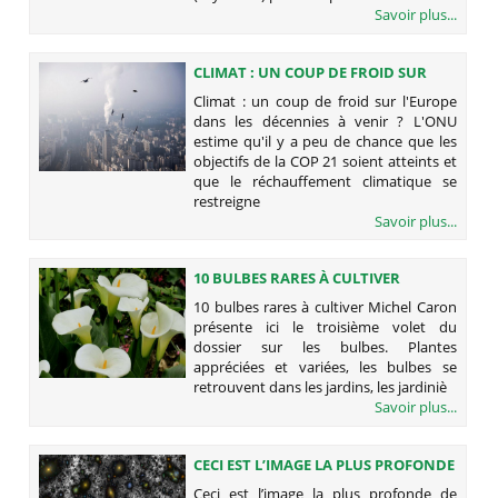
Savoir plus...
CLIMAT : UN COUP DE FROID SUR
L'EUROPE DANS LES DÉCENNIES À
Climat : un coup de froid sur l'Europe
VENIR ?
dans les décennies à venir ? L'ONU
estime qu'il y a peu de chance que les
objectifs de la COP 21 soient atteints et
que le réchauffement climatique se
restreigne
Savoir plus...
10 BULBES RARES À CULTIVER
10 bulbes rares à cultiver Michel Caron
présente ici le troisième volet du
dossier sur les bulbes. Plantes
appréciées et variées, les bulbes se
retrouvent dans les jardins, les jardiniè
Savoir plus...
CECI EST L’IMAGE LA PLUS PROFONDE
DE L’UNIVERS
Ceci est l’image la plus profonde de