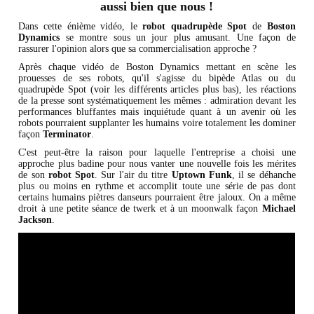
aussi bien que nous !
Dans cette énième vidéo, le
robot quadrupède Spot
de
Boston
Dynamics
se montre sous un jour plus amusant. Une façon de
rassurer l'opinion alors que sa commercialisation approche ?
Après chaque vidéo de Boston Dynamics mettant en scène les
prouesses de ses robots, qu'il s'agisse du bipède Atlas ou du
quadrupède Spot (voir les différents articles plus bas), les réactions
de la presse sont systématiquement les mêmes : admiration devant les
performances bluffantes mais inquiétude quant à un avenir où les
robots pourraient supplanter les humains voire totalement les dominer
façon
Terminator
.
C'est peut-être la raison pour laquelle l'entreprise a choisi une
approche plus badine pour nous vanter une nouvelle fois les mérites
de son
robot Spot
. Sur l'air du titre
Uptown Funk
, il se déhanche
plus ou moins en rythme et accomplit toute une série de pas dont
certains humains piètres danseurs pourraient être jaloux. On a même
droit à une petite séance de twerk et à un moonwalk façon
Michael
Jackson
.