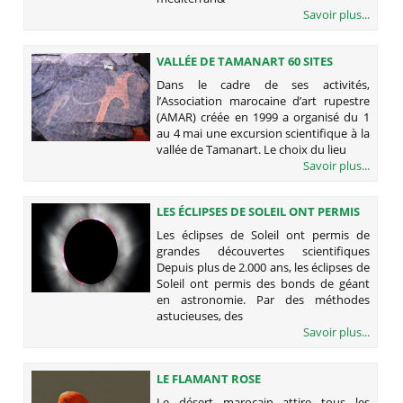
Savoir plus...
VALLÉE DE TAMANART 60 SITES
D’ART RUPESTRE PARSÈMENT LA
Dans le cadre de ses activités,
ZONE
l’Association marocaine d’art rupestre
(AMAR) créée en 1999 a organisé du 1
au 4 mai une excursion scientifique à la
vallée de Tamanart. Le choix du lieu
Savoir plus...
LES ÉCLIPSES DE SOLEIL ONT PERMIS
DE GRANDES DÉCOUVERTES
Les éclipses de Soleil ont permis de
SCIENTIFIQUES
grandes découvertes scientifiques
Depuis plus de 2.000 ans, les éclipses de
Soleil ont permis des bonds de géant
en astronomie. Par des méthodes
astucieuses, des
Savoir plus...
LE FLAMANT ROSE
Le désert marocain attire tous les