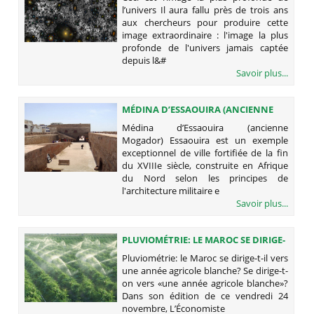
l’univers Il aura fallu près de trois ans
aux chercheurs pour produire cette
image extraordinaire : l'image la plus
profonde de l'univers jamais captée
depuis l&#
Savoir plus...
MÉDINA D’ESSAOUIRA (ANCIENNE
MOGADOR)
Médina d’Essaouira (ancienne
Mogador) Essaouira est un exemple
exceptionnel de ville fortifiée de la fin
du XVIIIe siècle, construite en Afrique
du Nord selon les principes de
l'architecture militaire e
Savoir plus...
PLUVIOMÉTRIE: LE MAROC SE DIRIGE-
T-IL VERS UNE ANNÉE AGRICOLE
Pluviométrie: le Maroc se dirige-t-il vers
BLANCHE?
une année agricole blanche? Se dirige-t-
on vers «une année agricole blanche»?
Dans son édition de ce vendredi 24
novembre, L’Économiste