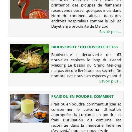
printemps des groupes de flamands
roses venus passer quelques mois dans
Nord du continent africain dans des
endroits hospitaliers comme le joli lac
Dayet Srij à proximité de Merzou
Savoir plus...
BIODIVERSITÉ : DÉCOUVERTE DE 163
NOUVELLES ESPÈCES LE LONG DU
Biodiversité : découverte de 163
GRAND MÉKONG
nouvelles espèces le long du Grand
Mékong Le bassin du Grand Mékong
n'a pas encore livré tous ses secrets. De
nombreuses nouvelles espèces y sont d
Savoir plus...
FRAIS OU EN POUDRE, COMMENT
UTILISER ET CONSOMMER LE
Frais ou en poudre, comment utiliser et
CURCUMA
consommer le curcuma Utilisation
appropriée du curcuma en poudre et
frais L’utilisation du curcuma est
reconnue dans la médecine indienne
(Aryuveda) pour ses pouvoirs de