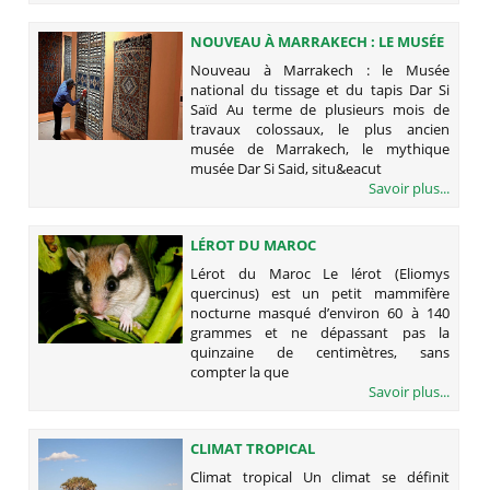
NOUVEAU À MARRAKECH : LE MUSÉE
NATIONAL DU TISSAGE ET DU TAPIS
Nouveau à Marrakech : le Musée
DAR SI SAÏD
national du tissage et du tapis Dar Si
Saïd Au terme de plusieurs mois de
travaux colossaux, le plus ancien
musée de Marrakech, le mythique
musée Dar Si Said, situ&eacut
Savoir plus...
LÉROT DU MAROC
Lérot du Maroc Le lérot (Eliomys
quercinus) est un petit mammifère
nocturne masqué d’environ 60 à 140
grammes et ne dépassant pas la
quinzaine de centimètres, sans
compter la que
Savoir plus...
CLIMAT TROPICAL
Climat tropical Un climat se définit