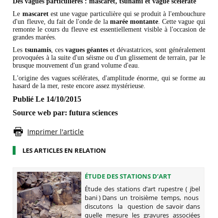
Des vagues particulières : mascaret, tsunami et vague scélérate
Le
mascaret
est une vague particulière qui se produit à l'embouchure
d'un fleuve, du fait de l'onde de la
marée montante
. Cette vague qui
remonte le cours du fleuve est essentiellement visible à l'occasion de
grandes marées.
Les
tsunamis
, ces
vagues géantes
et dévastatrices, sont généralement
provoquées à la suite d'un séisme ou d'un glissement de terrain, par le
brusque mouvement d'un grand volume d'eau.
L'origine des vagues scélérates, d'amplitude énorme, qui se forme au
hasard de la mer, reste encore assez mystérieuse.
Publié Le 14/10/2015
Source web par:
futura sciences
Imprimer l'article
LES ARTICLES EN RELATION
ÉTUDE DES STATIONS D’ART
RUPESTRE ( JBEL BANI )
Étude des stations d’art rupestre ( jbel
bani ) Dans un troisième temps, nous
discutons la question de savoir dans
quelle mesure les gravures associées