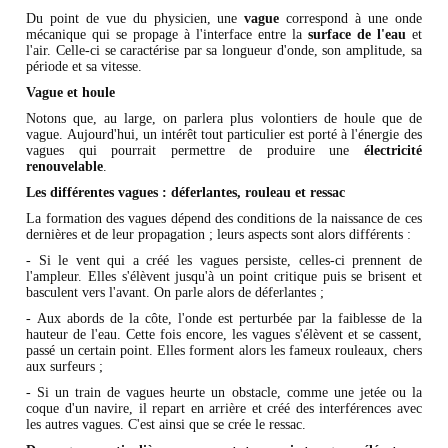
Du point de vue du physicien, une
vague
correspond à une onde
mécanique qui se propage à l'interface entre la
surface de l'eau
et
l'air. Celle-ci se caractérise par sa longueur d'onde, son amplitude, sa
période et sa vitesse.
Vague et houle
Notons que, au large, on parlera plus volontiers de houle que de
vague. Aujourd'hui, un intérêt tout particulier est porté à l'énergie des
vagues qui pourrait permettre de produire une
électricité
renouvelable
.
Les différentes vagues : déferlantes, rouleau et ressac
La formation des vagues dépend des conditions de la naissance de ces
dernières et de leur propagation ; leurs aspects sont alors différents :
- Si le vent qui a créé les vagues persiste, celles-ci prennent de
l'ampleur. Elles s'élèvent jusqu'à un point critique puis se brisent et
basculent vers l'avant. On parle alors de déferlantes ;
- Aux abords de la côte, l'onde est perturbée par la faiblesse de la
hauteur de l'eau. Cette fois encore, les vagues s'élèvent et se cassent,
passé un certain point. Elles forment alors les fameux rouleaux, chers
aux surfeurs ;
- Si un train de vagues heurte un obstacle, comme une jetée ou la
coque d'un navire, il repart en arrière et créé des interférences avec
les autres vagues. C'est ainsi que se crée le ressac.