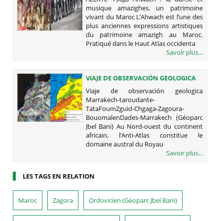
PATRIMOINE VIVANT DU MAROC
musique amazighes, un patrimoine
vivant du Maroc L’Ahwach est l’une des
plus anciennes expressions artistiques
du patrimoine amazigh au Maroc.
Pratiqué dans le Haut Atlas occidenta
Savoir plus...
VIAJE DE OBSERVACIÓN GEOLOGICA
MARRAKECH-TAROUDANTE-
Viaje de observación geologica
TATAFOUMZGUID-CHGAGA-
Marrakech-taroudante-
ZAGOURA-BOUOMALENDADES-
TataFoumZguid-Chgaga-Zagoura-
MARRAKECH (GÉOPARC JBEL BANI)
BouomalenDades-Marrakech (Géoparc
Jbel Bani) Au Nord-ouest du continent
africain, l’Anti-Atlas constitue le
domaine austral du Royau
Savoir plus...
LES TAGS EN RELATION
Maroc
Zagora
Ordovicien (Géoparc Jbel Bani)