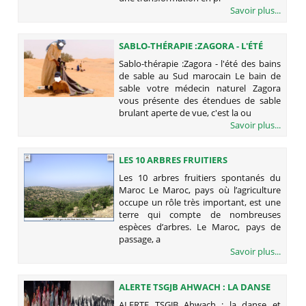
Savoir plus...
SABLO-THÉRAPIE :ZAGORA - L'ÉTÉ
DES BAINS DE SABLE AU SUD
Sablo-thérapie :Zagora - l'été des bains
MAROCAIN
de sable au Sud marocain Le bain de
sable votre médecin naturel Zagora
vous présente des étendues de sable
brulant aperte de vue, c'est la ou
Savoir plus...
LES 10 ARBRES FRUITIERS
SPONTANÉS DU MAROC
Les 10 arbres fruitiers spontanés du
Maroc Le Maroc, pays où l’agriculture
occupe un rôle très important, est une
terre qui compte de nombreuses
espèces d’arbres. Le Maroc, pays de
passage, a
Savoir plus...
ALERTE TSGJB AHWACH : LA DANSE
ET MUSIQUE AMAZIGHES, UN
ALERTE TSGJB Ahwach : la danse et