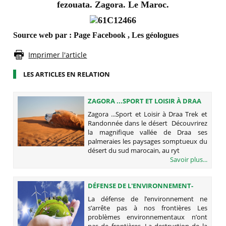
fezouata. Zagora. Le Maroc.
Source web par : Page Facebook , Les géologues
Imprimer l'article
LES ARTICLES EN RELATION
ZAGORA ...SPORT ET LOISIR À DRAA
Zagora ...Sport et Loisir à Draa Trek et
Randonnée dans le désert Découvrirez
la magnifique vallée de Draa ses
palmeraies les paysages somptueux du
désert du sud marocain, au ryt
Savoir plus...
DÉFENSE DE L'ENVIRONNEMENT-
PARTENAIRES - DURABILITÉ
La défense de l’environnement ne
s’arrête pas à nos frontières Les
problèmes environnementaux n’ont
pas de frontières. La destruction de la