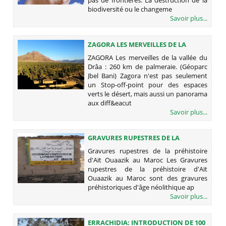
biodiversité ou le changeme
Savoir plus...
ZAGORA LES MERVEILLES DE LA
VALLÉE DU DRÂA : 260 KM DE
ZAGORA Les merveilles de la vallée du
PALMERAIE. (GÉOPARC JBEL BANI)
Drâa : 260 km de palmeraie. (Géoparc
Jbel Bani) Zagora n'est pas seulement
un Stop-off-point pour des espaces
verts le désert, mais aussi un panorama
aux diff&eacut
Savoir plus...
GRAVURES RUPESTRES DE LA
PRÉHISTOIRE D'AÏT OUAAZIK AU
Gravures rupestres de la préhistoire
MAROC
d'Aït Ouaazik au Maroc Les Gravures
rupestres de la préhistoire d'Aït
Ouaazik au Maroc sont des gravures
préhistoriques d'âge néolithique ap
Savoir plus...
ERRACHIDIA: INTRODUCTION DE 100