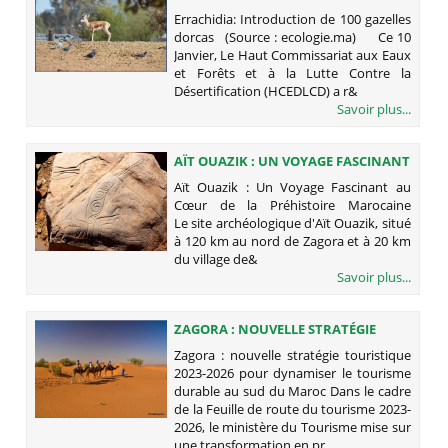
GAZELLES DORCAS
Errachidia: Introduction de 100 gazelles
dorcas (Source : ecologie.ma) Ce 10
Janvier, Le Haut Commissariat aux Eaux
et Forêts et à la Lutte Contre la
Désertification (HCEDLCD) a r&
Savoir plus...
AÏT OUAZIK : UN VOYAGE FASCINANT
AU CŒUR DE LA PRÉHISTOIRE
Aït Ouazik : Un Voyage Fascinant au
MAROCAINE
Cœur de la Préhistoire Marocaine
Le site archéologique d'Aït Ouazik, situé
à 120 km au nord de Zagora et à 20 km
du village de&
Savoir plus...
ZAGORA : NOUVELLE STRATÉGIE
TOURISTIQUE 2023-2026 POUR
Zagora : nouvelle stratégie touristique
DYNAMISER LE TOURISME DURABLE
2023-2026 pour dynamiser le tourisme
AU SUD DU MAROC
durable au sud du Maroc Dans le cadre
de la Feuille de route du tourisme 2023-
2026, le ministère du Tourisme mise sur
une transformation en pr