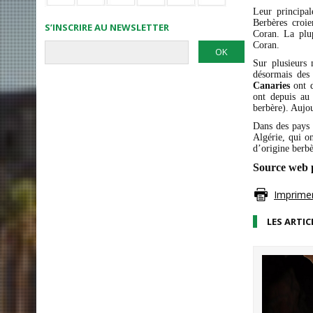
Leur principal
Berbères croie
S’INSCRIRE AU NEWSLETTER
Coran. La plup
Coran.
Sur plusieurs 
désormais des 
Canaries
ont d
ont depuis au
berbère). Aujou
Dans des pays 
Algérie, qui o
d’origine berbè
Source web 
Imprimer 
LES ARTIC