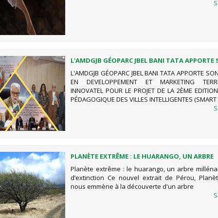
S
L'AMDGJB GÉOPARC JBEL BANI TATA APPORTE
EXPERTISE EN DEVELOPPEMENT ET MARKETING
L'AMDGJB GÉOPARC JBEL BANI TATA APPORTE SON
TERRITORIAL À INNOVATEL POUR LE PROJET DE
EN DEVELOPPEMENT ET MARKETING TERRI
EDITION DU SALON PÉDAGOGIQUE DES VILLES
INNOVATEL POUR LE PROJET DE LA 2ÈME EDITIO
INTELLIGENTES (SMART CITY) A AGADIR CES 14 
PÉDAGOGIQUE DES VILLES INTELLIGENTES (SMART C
2024
S
PLANÈTE EXTRÊME : LE HUARANGO, UN ARBRE
MILLÉNAIRE MENACÉ D’EXTINCTION
Planète extrême : le huarango, un arbre millén
d’extinction Ce nouvel extrait de Pérou, Planè
nous emmène à la découverte d'un arbre
S