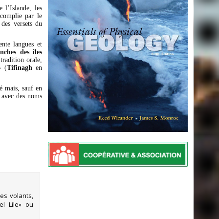
 l’Islande, les
ccomplie par le
 des versets du
ente langues et
nches des îles
radition orale,
 (
Tifinagh
en
é mais, sauf en
s avec des noms
es volants,
l Lile» ou