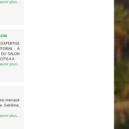
avoir plus...
 SON
 EXPERTISE
 LA 2ÈME
TORIAL À
N DU SALON
AU 16 MAI
ITY) A A
avoir plus...
aire menacé
te Extrême,
avoir plus...