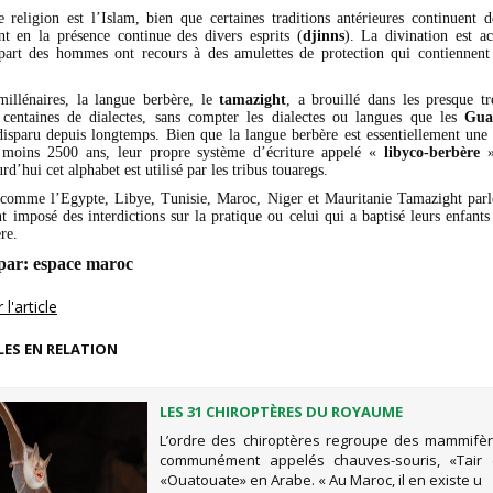
e religion est l’Islam, bien que certaines traditions antérieures continuent de
nt en la présence continue des divers esprits (
djinns
). La divination est a
art des hommes ont recours à des amulettes de protection qui contiennent
millénaires, la langue berbère, le
tamazight
, a brouillé dans les presque tr
centaines de dialectes, sans compter les dialectes ou langues que les
Gua
isparu depuis longtemps. Bien que la langue berbère est essentiellement une t
 moins 2500 ans, leur propre système d’écriture appelé «
libyco-berbère
»
rd’hui cet alphabet est utilisé par les tribus touaregs.
comme l’Egypte, Libye, Tunisie, Maroc, Niger et Mauritanie Tamazight parl
nt imposé des interdictions sur la pratique ou celui qui a baptisé leurs enfant
re.
par:
espace maroc
l'article
LES EN RELATION
LES 31 CHIROPTÈRES DU ROYAUME
L’ordre des chiroptères regroupe des mammifèr
communément appelés chauves-souris, «Tair e
«Ouatouate» en Arabe. « Au Maroc, il en existe u