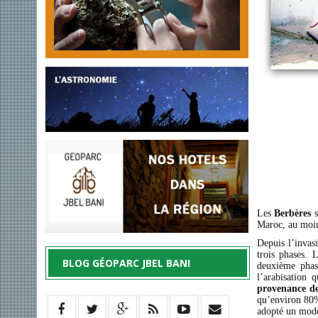
Les
Berbères
s
Maroc, au moin
Depuis l’invas
trois phases. 
BLOG GÉOPARC JBEL BANI
deuxième phas
l’arabisation 
provenance de
qu’environ 80
adopté un mode 