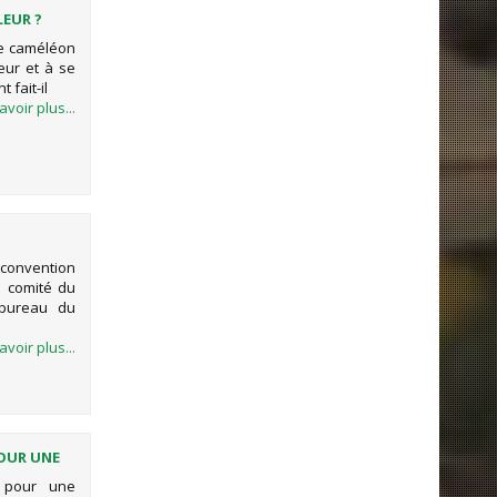
EUR ?
Le caméléon
eur et à se
fait-il
avoir plus...
a convention
 comité du
 bureau du
avoir plus...
POUR UNE
r pour une