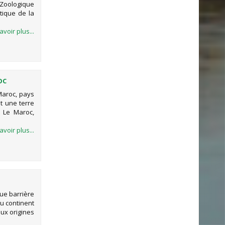
 Zoologique
tique de la
avoir plus...
OC
Maroc, pays
st une terre
 Le Maroc,
avoir plus...
ue barrière
u continent
aux origines