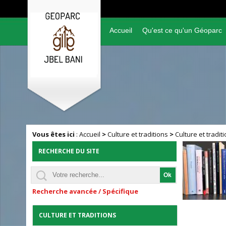
Accueil
Qu'est ce qu'un Géoparc
Vous êtes ici
:
Accueil
>
Culture et traditions
>
Culture et tradit
RECHERCHE DU SITE
Recherche avancée / Spécifique
CULTURE ET TRADITIONS