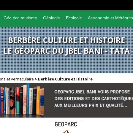
Géo éco tourisme
Géologie
Ecologie
Astronomie et Météorito
BERBÈRE CULTURE ET HISTOIRE
LE GÉOPARC DU JBEL BANI - TATA
ions et vernaculaire
>
Berbère Culture et Histoire