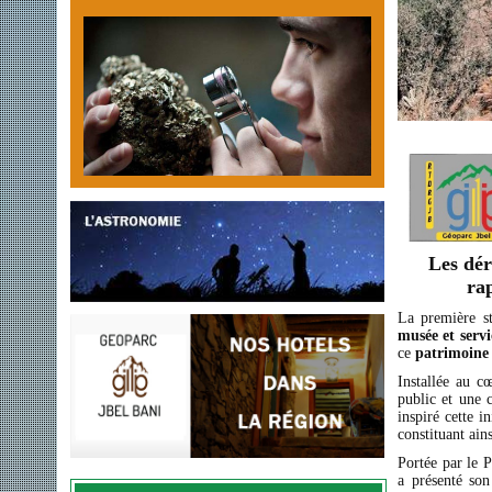
Les dér
ra
La première st
musée et servi
ce
patrimoine
Installée au c
public et une c
inspiré cette 
constituant ai
Portée par le P
a présenté son