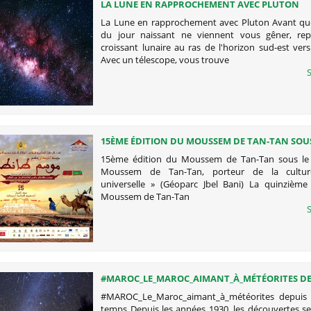
LA LUNE EN RAPPROCHEMENT AVEC PLUTON
La Lune en rapprochement avec Pluton Avant que
du jour naissant ne viennent vous gêner, rep
croissant lunaire au ras de l'horizon sud-est ver
Avec un télescope, vous trouve
S
15ÈME ÉDITION DU MOUSSEM DE TAN-TAN SOUS
THÈME «LE MOUSSEM DE TAN-TAN, PORTEUR D
15ème édition du Moussem de Tan-Tan sous le
CULTURE NOMADE UNIVERSELLE » (GÉOPARC JB
Moussem de Tan-Tan, porteur de la cultu
universelle » (Géoparc Jbel Bani) La quinzième
Moussem de Tan-Tan
S
#MAROC_LE_MAROC_AIMANT_À_MÉTÉORITES DE
NUIT DES TEMPS
#MAROC_Le_Maroc_aimant_à_météorites depuis l
temps Depuis les années 1930, les découvertes se