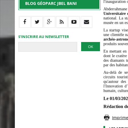
l'inauguration 
BLOG GÉOPARC JBEL BANI
Abderrahmane I
Universitaire 
national. La s
musée en un es
La startup vise
une clientèle n
S’INSCRIRE AU NEWSLETTER
archéo-astro
produits souveni
En mettant en 
dont le cratère
des diamants 
par des habitan
Au-delà de ses
circuits touri
qu'autour des 
l'Innovation d
humain, culture
Le 01/03/20
Rédaction d
Imprimer