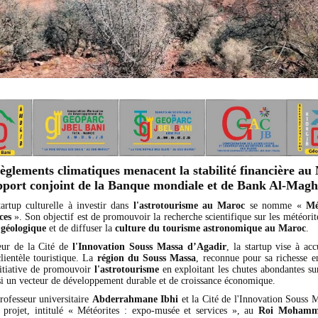
èglements climatiques menacent la stabilité financière au
pport conjoint de la Banque mondiale et de Bank Al-Magh
artup culturelle à investir dans
l'astrotourisme au Maroc
se nomme «
Mé
ces
». Son objectif est de promouvoir la recherche scientifique sur les météorit
 géologique
et de diffuser la
culture du tourisme astronomique au Maroc
.
œur de la Cité de
l'Innovation Souss Massa d’Agadir
, la startup vise à acc
lientèle touristique. La
région du Souss Massa
, reconnue pour sa richesse 
initiative de promouvoir
l'astrotourisme
en exploitant les chutes abondantes sur
nsi un vecteur de développement durable et de croissance économique.
rofesseur universitaire
Abderrahmane Ibhi
et la Cité de l'Innovation Souss M
 projet, intitulé « Météorites : expo-musée et services », au
Roi Mohamm