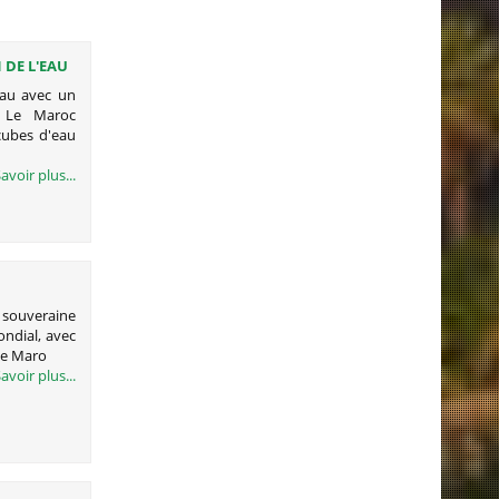
 DE L'EAU
E DIRHAMS
eau avec un
s Le Maroc
cubes d'eau
avoir plus...
e souveraine
ondial, avec
le Maro
avoir plus...