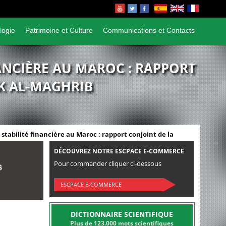
logie
Patrimoine et Culture
Communications et Contacts
ANCIÈRE AU MAROC : RAPPORT
K AL-MAGHRIB
tabilité financière au Maroc : rapport conjoint de la
DÉCOUVREZ NOTRE ESCPACE E-COMMERCE
Pour commander cliquer ci-dessous
ESCPACE E-COMMERCE
DICTIONNAIRE SCIENTIFIQUE
Plus de 123.000 mots scientifiques