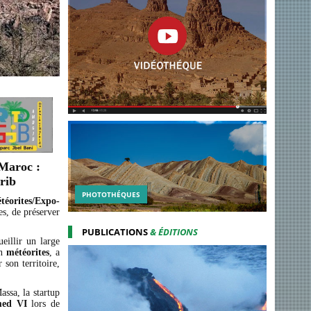
 Maroc :
rib
PHOTOTHÉQUES
téorites/Expo-
es, de préserver
PUBLICATIONS
& ÉDITIONS
ueillir un large
en
météorites
, a
 son territoire,
assa, la startup
ed VI
lors de