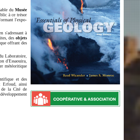
nsable du
Musée
blic à ce trésor
formant l'expo-
en s'adressant à
ites, des
objets
ique offrant des
du Laboratoire,
ion d'Essaouira,
fer météoritique
ntifique et des
 Erfoud, ainsi
e de la Cité de
e développement