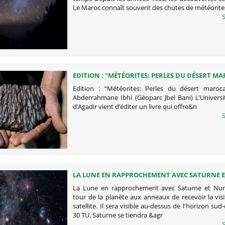
Le Maroc connaît souvent des chutes de météorites
S
EDITION : “MÉTÉORITES: PERLES DU DÉSERT M
DU DR. ABDERRAHMANE IBHI (GÉOPARC JBEL B
Edition : “Météorites: Perles du désert maroc
Abderrahmane Ibhi (Géoparc Jbel Bani) L’Universi
d’Agadir vient d’éditer un livre qui offre&n
S
LA LUNE EN RAPPROCHEMENT AVEC SATURNE 
La Lune en rapprochement avec Saturne et Nun
tour de la planète aux anneaux de recevoir la vis
satellite. Il sera visible au-dessus de l'horizon sud
30 TU. Saturne se tiendra &agr
S