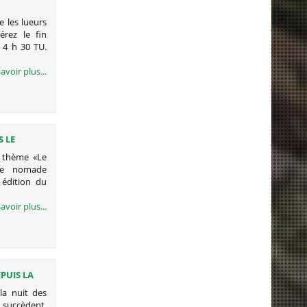
 les lueurs
érez le fin
s 4 h 30 TU.
avoir plus...
 LE
E LA
 thème «Le
EL BANI)
re nomade
 édition du
avoir plus...
PUIS LA
a nuit des
 succèdent.