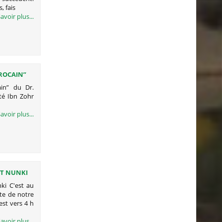
, fais
avoir plus...
AROCAIN”
ANI)
ain” du Dr.
té Ibn Zohr
avoir plus...
ET NUNKI
ki C'est au
ite de notre
-est vers 4 h
avoir plus...