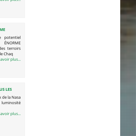
RME
 potentiel
N ÉNORME
es terroirs
le Chaq
avoir plus...
US LES
x de la Nasa
 luminosité
avoir plus...