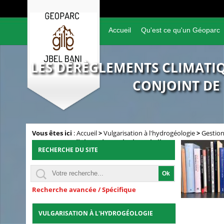
Accueil
Qu'est ce qu'un Géoparc
LES DÉRÈGLEMENTS CLIMATIQ
CONJOINT DE
Vous êtes ici
:
Accueil
>
Vulgarisation à l'hydrogéologie
>
Gestion
Banque mondiale et de Bank Al-Maghrib
RECHERCHE DU SITE
Recherche avancée / Spécifique
VULGARISATION À L'HYDROGÉOLOGIE