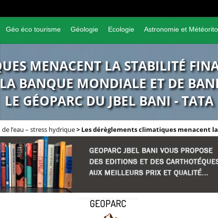
Géo éco tourisme
Géologie
Ecologie
Astronomie et Météorito
UES MENACENT LA STABILITÉ FIN
 LA BANQUE MONDIALE ET DE BAN
LE GÉOPARC DU JBEL BANI - TATA
 de l’eau – stress hydrique
>
Les dérèglements climatiques menacent la s